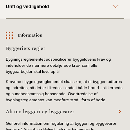
Drift og vedligehold
Information
Information
Byggeriets regler
Bygningsreglementet udspecificerer byggelovens krav og
indeholder de nærmere detaljerede krav, som alle
byggearbejder skal leve op til.
Kravene i bygningsreglementet skal sikre, at et byggeri udføres
og indrettes, så det er tilfredsstillende i både brand-, sikkerheds-
og sundhedsmæssig henseende. Overtrædelse af
bygningsreglementet kan medføre straf i form af bøde.
Alt om byggeri og byggevarer
Generel information om regulering af byggeri og byggevarer
findes på Social- og Boligstyrelsens hjemmeside.