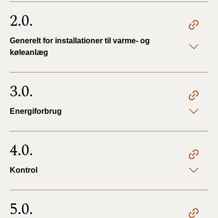
BR18 (4/7-31/12
2.0.
2019)
Generelt for installationer til varme- og
BR18 (1/1-4/7 2019)
køleanlæg
BR18 (1/7-31/12
2018)
3.0.
BR18 (1/1-30/6
2018)
Energiforbrug
BR15 (2015-2018)
4.0.
Tidligere BR (1961-
2010)
Kontrol
5.0.