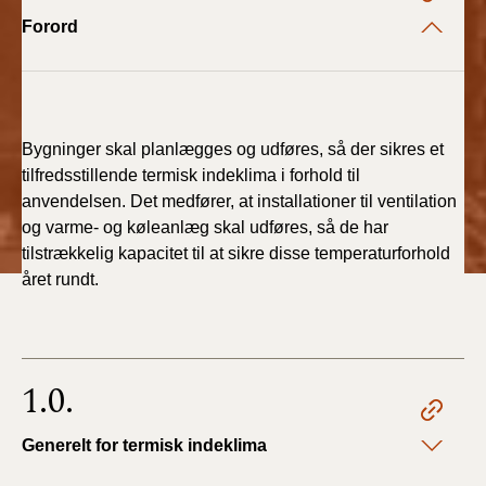
2022)
Forord
BR18 (1/1 - 30/6
2022)
BR18 (29/6 - 31/12
Bygninger skal planlægges og udføres, så der sikres et
2021)
tilfredsstillende termisk indeklima i forhold til
anvendelsen. Det medfører, at installationer til ventilation
BR18 (1/1-29/6
og varme- og køleanlæg skal udføres, så de har
2021)
tilstrækkelig kapacitet til at sikre disse temperaturforhold
året rundt.
BR18 (1/7-31/12
2020)
BR18 (10/3-30/6
1.0.
2020)
Generelt for termisk indeklima
BR18 (1/1-9/3 2020)