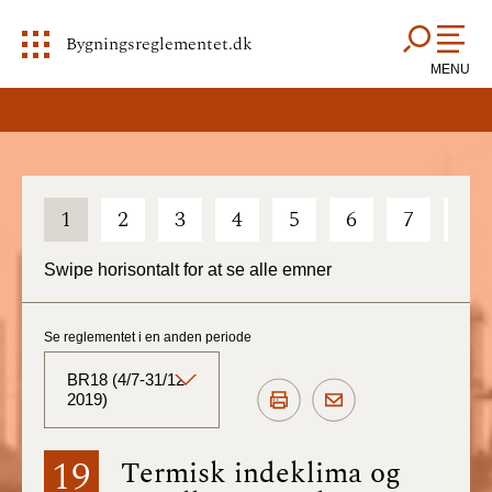
Bygningsreglementet.dk
MENU
1
2
3
4
5
6
7
8
Swipe horisontalt for at se alle emner
Se reglementet i en anden periode
BR18 (4/7-31/12
2019)
BR18 (Aktuelt)
19
Termisk indeklima og