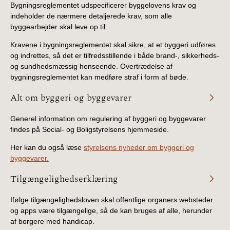
Bygningsreglementet udspecificerer byggelovens krav og
BR18 (4/7-31/12
indeholder de nærmere detaljerede krav, som alle
2019)
byggearbejder skal leve op til.
BR18 (1/1-4/7 2019)
Kravene i bygningsreglementet skal sikre, at et byggeri udføres
og indrettes, så det er tilfredsstillende i både brand-, sikkerheds-
og sundhedsmæssig henseende. Overtrædelse af
BR18 (1/7-31/12
bygningsreglementet kan medføre straf i form af bøde.
2018)
Alt om byggeri og byggevarer
BR18 (1/1-30/6
2018)
Generel information om regulering af byggeri og byggevarer
findes på Social- og Boligstyrelsens hjemmeside.
BR15 (2015-2018)
Her kan du også læse
styrelsens nyheder om byggeri og
byggevarer.
Tidligere BR (1961-
Tilgængelighedserklæring
2010)
Ifølge tilgængelighedsloven skal offentlige organers websteder
og apps være tilgængelige, så de kan bruges af alle, herunder
af borgere med handicap.