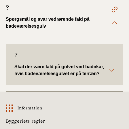
2022)
?
BR18 (1/1 - 30/6
Spørgsmål og svar vedrørende fald på
2022)
badeværelsesgulv
BR18 (29/6 - 31/12
2021)
?
BR18 (1/1-29/6
2021)
Skal der være fald på gulvet ved badekar,
hvis badeværelsesgulvet er på terræn?
BR18 (1/7-31/12
2020)
BR18 (10/3-30/6
2020)
Information
BR18 (1/1-9/3 2020)
Information
Byggeriets regler