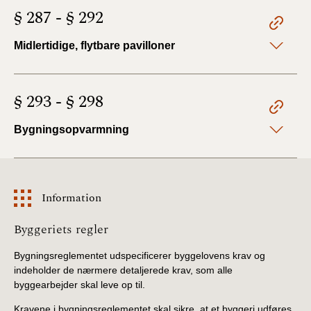
§ 287 - § 292
Midlertidige, flytbare pavilloner
§ 293 - § 298
Bygningsopvarmning
Information
Information
Byggeriets regler
Bygningsreglementet udspecificerer byggelovens krav og
indeholder de nærmere detaljerede krav, som alle
byggearbejder skal leve op til.
Kravene i bygningsreglementet skal sikre, at et byggeri udføres