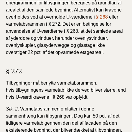
energirammen for tilbygningen
beregnes på grundlag af
arealet af den samlede bygning.
Alternativt kan kravene
overholdes ved at overholde
U-værdierne i
§ 268
eller
varmetabsrammen i § 272. Det er en betingelse for
anvendelse af U-værdierne i § 268, at det samlede areal
af yderdøre og vinduer, herunder ovenlysvinduer,
ovenlyskupler, glasydervægge og glastage ikke
overstiger 22 pct. af det opvarmede etageareal.
§ 272
Tilbygninger må benytte varmetabsrammen,
hvis
tilbygningens varmetab ikke derved bliver større, end
hvis
U-værdikravene i § 268 var opfyldt.
Stk. 2
. Varmetabsrammen omfatter i denne
sammenhæng
kun tilbygningen. Dog kan 50 pct. af det
tidligere varmetab
gennem den del af facaden på den
eksisterende bygning, der
bliver dækket af tilbygningen,