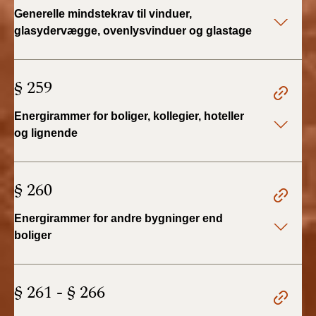
2022)
Generelle mindstekrav til vinduer,
glasydervægge, ovenlysvinduer og glastage
BR18 (1/1 - 30/6
2022)
§ 259
BR18 (29/6 - 31/12
2021)
Energirammer for boliger, kollegier, hoteller
og lignende
BR18 (1/1-29/6
2021)
§ 260
BR18 (1/7-31/12
2020)
Energirammer for andre bygninger end
boliger
BR18 (10/3-30/6
2020)
§ 261 - § 266
BR18 (1/1-9/3 2020)