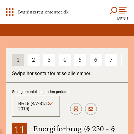
Bygningsreglementet.dk
MENU
1
2
3
4
5
6
7
8
Swipe horisontalt for at se alle emner
Se reglementet i en anden periode
BR18 (4/7-31/12
2019)
BR18 (Aktuelt)
11
Energiforbrug (§ 250 - §