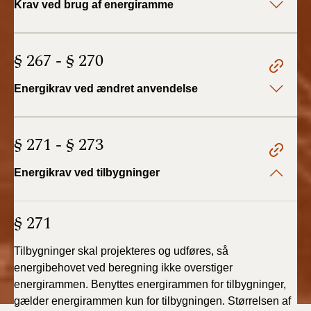
Krav ved brug af energiramme
BR18 (4/7-31/12
2019)
§ 267 - § 270
BR18 (1/1-4/7 2019)
Energikrav ved ændret anvendelse
BR18 (1/7-31/12
2018)
§ 271 - § 273
BR18 (1/1-30/6
2018)
Energikrav ved tilbygninger
BR15 (2015-2018)
§ 271
Tidligere BR (1961-
2010)
Tilbygninger skal projekteres og udføres, så
energibehovet
ved beregning ikke overstiger
energirammen. Benyttes
energirammen for tilbygninger,
gælder energirammen
kun for tilbygningen. Størrelsen af