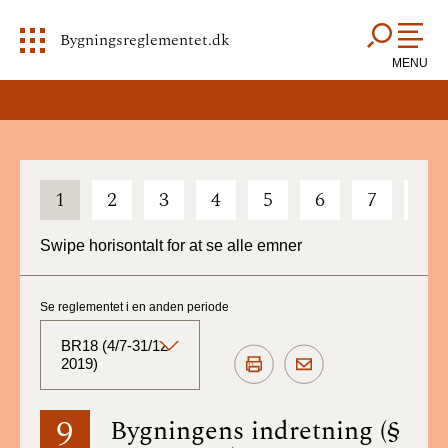
Bygningsreglementet.dk
MENU
1
2
3
4
5
6
7
8
Swipe horisontalt for at se alle emner
Se reglementet i en anden periode
BR18 (4/7-31/12
2019)
BR18 (Aktuelt)
9
Bygningens indretning (§