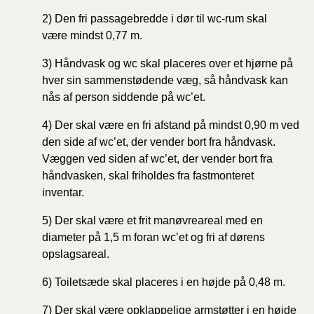
2) Den fri passagebredde i dør til wc-rum skal
være
mindst 0,77 m.
3) Håndvask og wc skal placeres over et hjørne på
hver
sin sammenstødende væg, så håndvask kan
nås af person
siddende på wc’et.
4) Der skal være en fri afstand på mindst 0,90 m ved
den
side af wc’et, der vender bort fra håndvask.
Væggen
ved siden af wc’et, der vender bort fra
håndvasken,
skal friholdes fra fastmonteret
inventar.
5) Der skal være et frit manøvreareal med en
diameter på
1,5 m foran wc’et og fri af dørens
opslagsareal.
6) Toiletsæde skal placeres i en højde på 0,48 m.
7) Der skal være opklappelige armstøtter i en højde