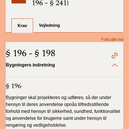
196 - § 241)
BR18 (1/7-31/12
2025)
Vejledning
BR18 (1/1-30/6
Krav
2025)
Fold alle ind
BR18 (1/7- 31/12
§ 196 - § 198
2024)
Bygningers indretning
BR18 (1/1- 30/06
2024)
§ 196
BR18 (1/1- 31/12
2023)
Bygninger skal projekteres og udføres, så der under
hensyn til deres anvendelse opnås tilfredsstillende
BR18 (17/9 - 31/12
forhold med hensyn til sikkerhed, sundhed, funktionalitet
2022)
og anvendelse for brugerne samt under hensyn til
rengøring og vedligeholdelse.
BR18 (1/7 - 16/9