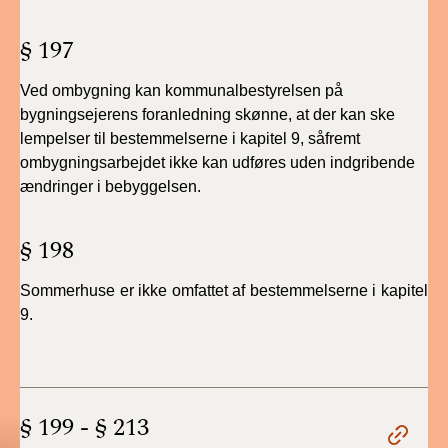
2022)
§ 197
BR18 (1/1 - 30/6
2022)
Ved ombygning kan kommunalbestyrelsen på
bygningsejerens foranledning skønne, at der kan ske
BR18 (29/6 - 31/12
lempelser til bestemmelserne i kapitel 9, såfremt
2021)
ombygningsarbejdet ikke kan udføres uden indgribende
ændringer i bebyggelsen.
BR18 (1/1-29/6
2021)
§ 198
BR18 (1/7-31/12
2020)
Sommerhuse er ikke omfattet af bestemmelserne i kapitel
9.
BR18 (10/3-30/6
2020)
BR18 (1/1-9/3 2020)
§ 199 - § 213