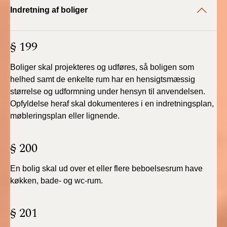
BR18 (4/7-31/12
Indretning af boliger
2019)
§ 199
BR18 (1/1-4/7 2019)
Boliger skal projekteres og udføres, så boligen som
BR18 (1/7-31/12
2018)
helhed samt de enkelte rum har en hensigtsmæssig
størrelse og udformning under hensyn til anvendelsen.
Opfyldelse heraf skal dokumenteres i en indretningsplan,
BR18 (1/1-30/6
2018)
møbleringsplan eller lignende.
BR15 (2015-2018)
§ 200
Tidligere BR (1961-
En bolig skal ud over et eller flere beboelsesrum have
2010)
køkken, bade- og wc-rum.
§ 201