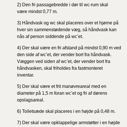
2) Den fri passagebredde i dør til wc-rum skal
være
mindst 0,77 m.
3) Håndvask og wc skal placeres over et hjørne på
hver
sin sammenstødende væg, så håndvask kan
nås af person
siddende på wc’et.
4) Der skal være en fri afstand på mindst 0,90 m ved
den
side af wc’et, der vender bort fra håndvask.
Væggen
ved siden af wc’et, der vender bort fra
håndvasken,
skal friholdes fra fastmonteret
inventar.
5) Der skal være et frit manøvreareal med en
diameter på
1,5 m foran wc’et og fri af dørens
opslagsareal.
6) Toiletsæde skal placeres i en højde på 0,48 m.
7) Der skal være opklappelige armstøtter i en højde