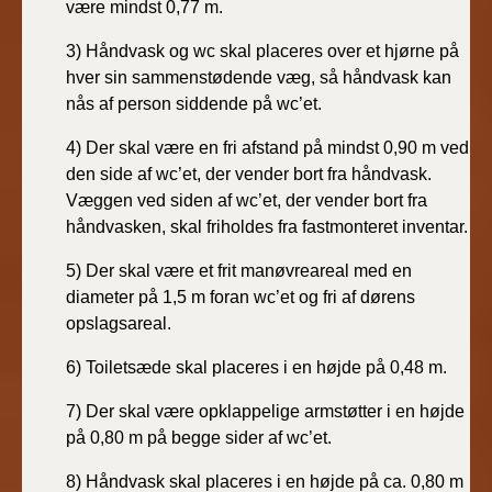
være
mindst 0,77 m.
3) Håndvask og wc skal placeres over et hjørne på
hver
sin sammenstødende væg, så håndvask kan
nås af person
siddende på wc’et.
4) Der skal være en fri afstand på mindst 0,90 m ved
den
side af wc’et, der vender bort fra håndvask.
Væggen
ved siden af wc’et, der vender bort fra
håndvasken,
skal friholdes fra fastmonteret inventar.
5) Der skal være et frit manøvreareal med en
diameter på
1,5 m foran wc’et og fri af dørens
opslagsareal.
6) Toiletsæde skal placeres i en højde på 0,48 m.
7) Der skal være opklappelige armstøtter i en højde
på
0,80 m på begge sider af wc’et.
8) Håndvask skal placeres i en højde på ca. 0,80 m