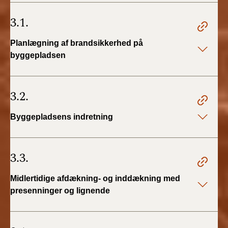
BR18 (4/7-31/12
2019)
3.1.
BR18 (1/1-4/7 2019)
Planlægning af brandsikkerhed på
byggepladsen
BR18 (1/7-31/12
2018)
3.2.
BR18 (1/1-30/6
2018)
Byggepladsens indretning
BR15 (2015-2018)
3.3.
Tidligere BR (1961-
2010)
Midlertidige afdækning- og inddækning med
presenninger og lignende