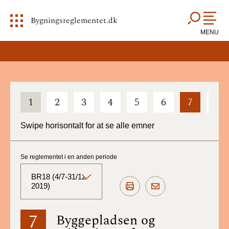
Bygningsreglementet.dk
MENU
1
2
3
4
5
6
7
8
Swipe horisontalt for at se alle emner
Se reglementet i en anden periode
BR18 (4/7-31/12
2019)
BR18 (Aktuelt)
7
Byggepladsen og