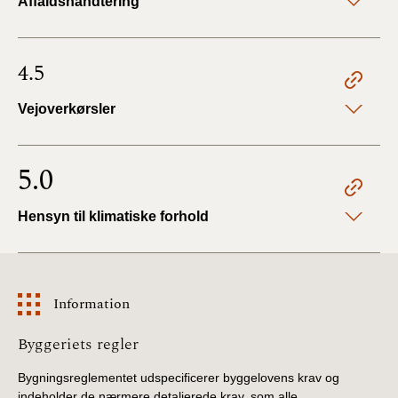
Affaldshåndtering
4.5
Vejoverkørsler
5.0
Hensyn til klimatiske forhold
Information
Information
Byggeriets regler
Bygningsreglementet udspecificerer byggelovens krav og
indeholder de nærmere detaljerede krav, som alle