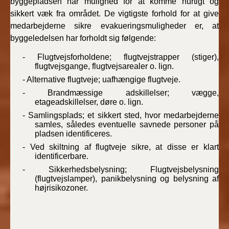
byggepladsen har mulighed for at komme hurtigt og
sikkert væk fra området. De vigtigste forhold for at give
medarbejderne sikre evakueringsmuligheder er, at
byggeledelsen har forholdt sig følgende:
- Flugtvejsforholdene; flugtvejstrapper (stiger),
flugtvejsgange, flugtvejsarealer o. lign.
- Alternative flugtveje; uafhængige flugtveje.
- Brandmæssige adskillelser; vægge,
etageadskillelser, døre o. lign.
- Samlingsplads; et sikkert sted, hvor medarbejderne
samles, således eventuelle savnede personer på
pladsen identificeres.
- Ved skiltning af flugtveje sikre, at disse er klart
identificerbare.
- Sikkerhedsbelysning; Flugtvejsbelysning
(flugtvejslamper), panikbelysning og belysning af
højrisikozoner.