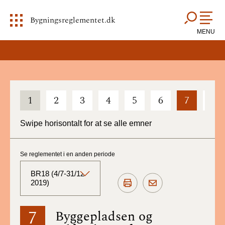
Bygningsreglementet.dk
MENU
1
2
3
4
5
6
7
8
Swipe horisontalt for at se alle emner
Se reglementet i en anden periode
BR18 (4/7-31/12
2019)
BR18 (Aktuelt)
7
Byggepladsen og