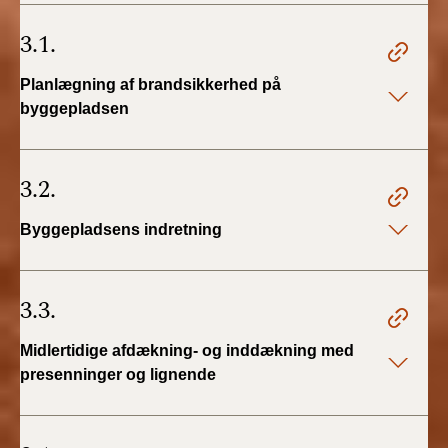
BR18 (4/7-31/12
2019)
3.1.
BR18 (1/1-4/7 2019)
Planlægning af brandsikkerhed på
byggepladsen
BR18 (1/7-31/12
2018)
3.2.
BR18 (1/1-30/6
2018)
Byggepladsens indretning
BR15 (2015-2018)
3.3.
Tidligere BR (1961-
2010)
Midlertidige afdækning- og inddækning med
presenninger og lignende