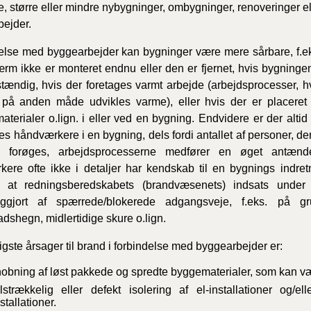
e, større eller mindre nybygninger, ombygninger, renoveringer el
ejder.
delse med byggearbejder kan bygninger være mere sårbare, f.ek
rm ikke er monteret endnu eller den er fjernet, hvis bygnin
stændig, hvis der foretages varmt arbejde (arbejdsprocesser,
r på anden måde udvikles varme), eller hvis der er placere
aterialer o.lign. i eller ved en bygning. Endvidere er der altid
es håndværkere i en bygning, dels fordi antallet af personer, der
, forøges, arbejdsprocesserne medfører en øget antænde
ere ofte ikke i detaljer har kendskab til en bygnings indret
 at redningsberedskabets (brandvæsenets) indsats under
iggjort af spærrede/blokerede adgangsveje, f.eks. på gru
dshegn, midlertidige skure o.lign.
gste årsager til brand i forbindelse med byggearbejder er:
hobning af løst pakkede og spredte byggematerialer, som kan 
lstrækkelig eller defekt isolering af el-installationer og/el
stallationer.