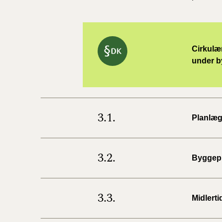
Cirkulær
under b
3.1.
Planlæg
3.2.
Byggepl
3.3.
Midlert