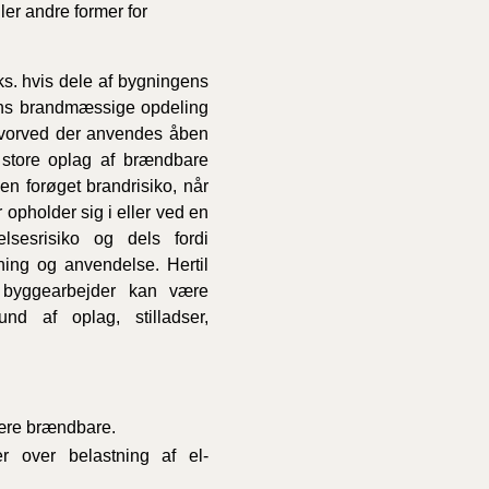
ler andre former for
s. hvis dele af bygningens
gens brandmæssige opdeling
 hvorved der anvendes åben
t store oplag af brændbare
 en forøget brandrisiko, når
 opholder sig i eller ved en
lsesrisiko og dels fordi
ning og anvendelse. Hertil
 byggearbejder kan være
nd af oplag, stilladser,
være brændbare.
ler over belastning af el-