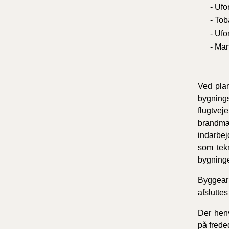
- Ufo
- Tob
- Ufo
- Man
Ved plan
bygning
flugtve
brandmæ
indarbej
som tekn
bygninge
Byggearb
afsluttes
Der henv
på frede