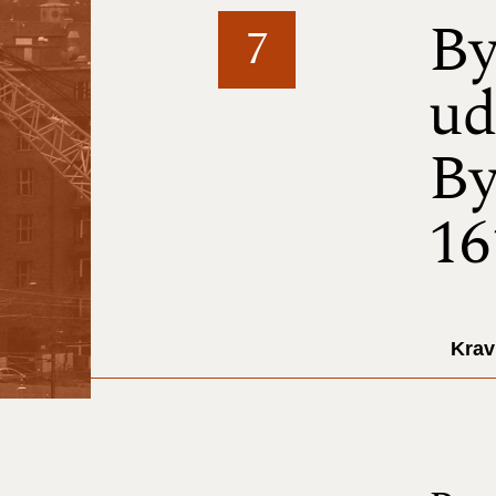
By
7
ud
By
16
Krav