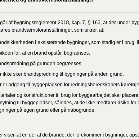
2020)
BR18 (
går af bygningsreglement 2018, kap. 7, § 163, at der under by
res brandværnsforanstaltninger, som sikrer, at:
BR18 (
andsikkerheden i eksisterende bygninger, som stadig er i brug, i
2019)
sikoen for, at en brand opstår, begrænses.
BR18 (
andspredning på grunden begrænses.
r ikke sker brandspredning til bygninger på anden grund.
BR18 (
2018)
r er adgang til byggepladsen for redningsberedskabets køretøje
erialer og konstruktioner til brug for byggearbejdet skal placeres
BR18 (
knytning til byggepladser, således, at de ikke medfører risiko for
gninger på egen grund eller på nabogrunde.
BR15 
Tidlig
2010)
er viser, at en del af de brande, der forekommer i bygninger, opst