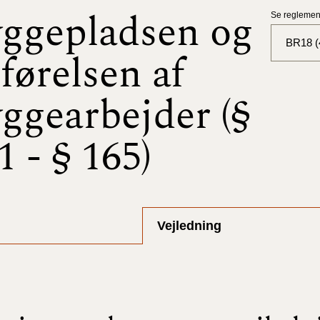
ggepladsen og
Se reglement
BR18 (
førelsen af
BR18 (
ggearbejder (§
BR18 (
2025)
1 - § 165)
BR18 (
BR18 (
2024)
Vejledning
BR18 (
2024)
BR18 (
2023)