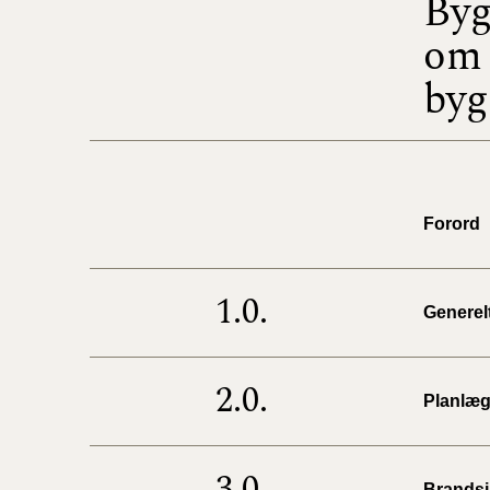
Byg
om 
byg
Forord
1.0.
Generel
2.0.
Planlæg
3.0.
Brandsi