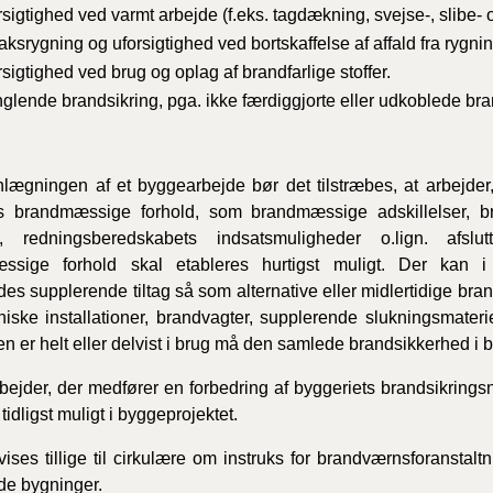
rsigtighed ved varmt arbejde (f.eks. tagdækning, svejse-, slibe-
aksrygning og uforsigtighed ved bortskaffelse af affald fra rygnin
rsigtighed ved brug og oplag af brandfarlige stoffer.
glende brandsikring, pga. ikke færdiggjorte eller udkoblede bran
lægningen af et byggearbejde bør det tilstræbes, at arbejder,
s brandmæssige forhold, som brandmæssige adskillelser, bran
je, redningsberedskabets indsatsmuligheder o.lign. afslu
ssige forhold skal etableres hurtigst muligt. Der kan i
des supplerende tiltag så som alternative eller midlertidige br
iske installationer, brandvagter, supplerende slukningsmateriel
n er helt eller delvist i brug må den samlede brandsikkerhed i b
ejder, der medfører en forbedring af byggeriets brandsikring
 tidligst muligt i byggeprojektet.
ises tillige til cirkulære om instruks for brandværnsforanstal
de bygninger.