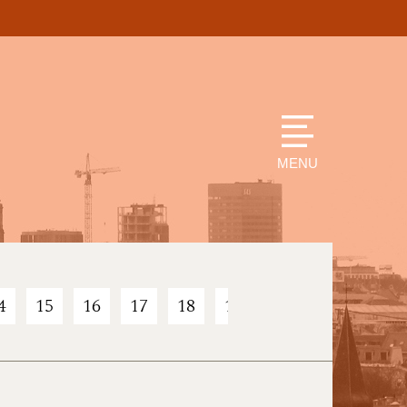
MENU
4
15
16
17
18
19
20
21
22