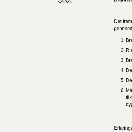
Det frem
gennemfø
Br
Ri
Br
De
De
Mat
til
by
Erfaring