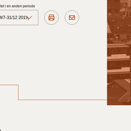
et i en anden periode
4/7-31/12 2019)
Aktuelt)
1/7-31/12
1/1-30/6 2025)
1/7- 31/12
1/1- 30/06
1/1- 31/12