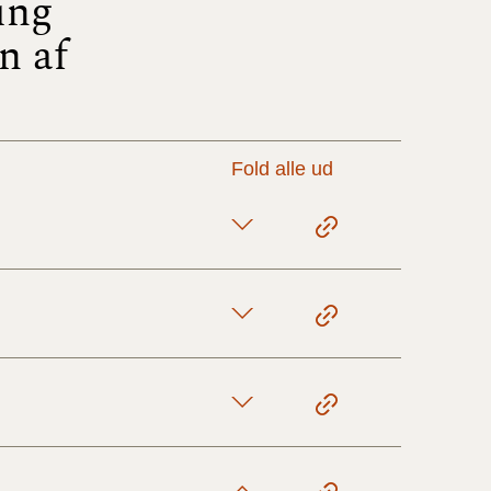
ing
n af
17/9 - 31/12
1/7 - 16/9
Fold alle ud
1/1 - 30/6
29/6 - 31/12
1/1-29/6 2021)
1/7-31/12
10/3-30/6