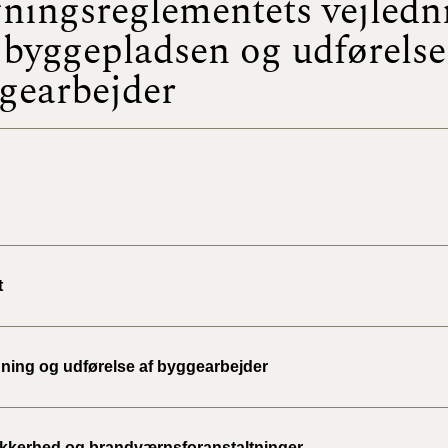
ningsreglementets vejledn
byggepladsen og udførelse
BR18 (
2022)
gearbejder
BR18 (
2022)
BR18 (
2022)
BR18 (
2021)
t
BR18 (
ning og udførelse af byggearbejder
BR18 (
2020)
BR18 (
kkerhed og brandværnsforanstaltninger