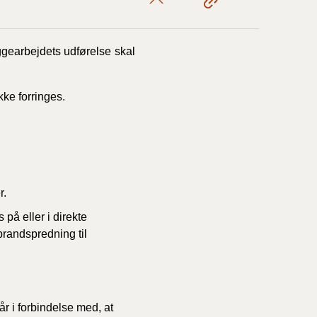
1/1-9/3 2020)
ggearbejdets udførelse skal
4/7-31/12
kke forringes.
1/1-4/7 2019)
1/7-31/12
r.
 på eller i direkte
1/1-30/6 2018)
 brandspredning til
(2015-2018)
ere BR (1961-
år i forbindelse med, at