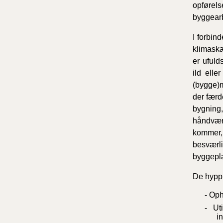
opførels
byggearb
I forbin
klimaskæ
er ufuld
ild elle
(bygge)m
der færd
bygning
håndværk
kommer,
besværl
byggepla
De hyppi
- Op
- Uti
in