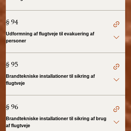
BR18 (4/7-31/12
2019)
§ 94
BR18 (1/1-4/7 2019)
Udformning af flugtveje til evakuering af
BR18 (1/7-31/12
personer
2018)
BR18 (1/1-30/6
§ 95
2018)
Brandtekniske installationer til sikring af
BR15 (2015-2018)
flugtveje
Tidligere BR (1961-
2010)
§ 96
Brandtekniske installationer til sikring af brug
af flugtveje