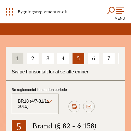
Bygningsreglementet.dk
MENU
1
2
3
4
5
6
7
8
Swipe horisontalt for at se alle emner
Se reglementet i en anden periode
BR18 (4/7-31/12
2019)
BR18 (Aktuelt)
5
Brand (§ 82 - § 158)