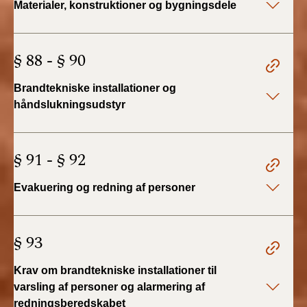
Materialer, konstruktioner og bygningsdele
2022)
BR18 (1/1 - 30/6
§ 88 - § 90
2022)
Brandtekniske installationer og
BR18 (29/6 - 31/12
2021)
håndslukningsudstyr
BR18 (1/1-29/6
2021)
§ 91 - § 92
BR18 (1/7-31/12
Evakuering og redning af personer
2020)
BR18 (10/3-30/6
§ 93
2020)
Krav om brandtekniske installationer til
BR18 (1/1-9/3 2020)
varsling af personer og alarmering af
redningsberedskabet