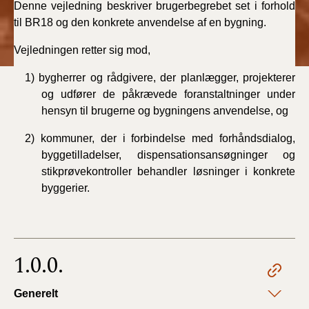
Denne vejledning beskriver brugerbegrebet set i forhold
BR18 (4/7-31/12
til BR18 og den konkrete anvendelse af en bygning.
2019)
Vejledningen retter sig mod,
BR18 (1/1-4/7 2019)
1) bygherrer og rådgivere, der planlægger, projekterer
BR18 (1/7-31/12
og udfører de påkrævede foranstaltninger under
2018)
hensyn til brugerne og bygningens anvendelse, og
2) kommuner, der i forbindelse med forhåndsdialog,
BR18 (1/1-30/6
2018)
byggetilladelser, dispensationsansøgninger og
stikprøvekontroller behandler løsninger i konkrete
byggerier.
BR15 (2015-2018)
Tidligere BR (1961-
2010)
1.0.0.
Generelt