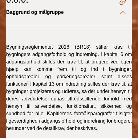
2022)
Baggrund og målgruppe
BR18 (1/1 - 30/6
2022)
BR18 (29/6 - 31/12
2021)
Bygningsreglementet 2018 (BR18) stiller krav til
bygningers adgangsforhold og indretning. I kapitel 6 om
adgangsforhold stilles der krav til, at brugere ved egen
BR18 (1/1-29/6
2021)
hjælp kan komme frem til og ind i bygninger,
opholdsarealer og parkeringsarealer samt disses
BR18 (1/7-31/12
funktioner. I kapitel 13 om indretning stilles der krav til, at
2020)
bygninger projekteres og udføres, så der under hensyn til
deres anvendelse opnås tilfredsstillende forhold med
BR18 (10/3-30/6
hensyn til anvendelse, funktionalitet, sikkerhed og
2020)
sundhed for alle. Kapitlernes formålsparagraffer tilsigter
ligeværdighed i adgangsforhold og indretning for brugere,
BR18 (1/1-9/3 2020)
herunder ved de detailkrav, der beskrives.