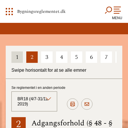
Bygningsreglementet.dk
MENU
1
2
3
4
5
6
7
8
Swipe horisontalt for at se alle emner
Se reglementet i en anden periode
BR18 (4/7-31/12
2019)
BR18 (Aktuelt)
2
Adgangsforhold (§ 48 - §