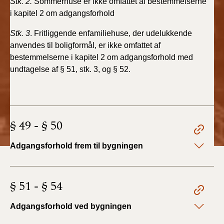
Stk. 2.
Sommerhuse er ikke omfattet af bestemmelserne
2022)
i
kapitel 2 om adgangsforhold
BR18 (1/1 - 30/6
Stk. 3
. Fritliggende enfamiliehuse, der udelukkende
2022)
anvendes
til boligformål, er ikke omfattet af
bestemmelserne i
kapitel 2 om adgangsforhold med
BR18 (29/6 - 31/12
undtagelse af § 51, stk. 3,
og § 52.
2021)
BR18 (1/1-29/6
2021)
§ 49 - § 50
BR18 (1/7-31/12
2020)
Adgangsforhold frem til bygningen
BR18 (10/3-30/6
2020)
§ 51 - § 54
BR18 (1/1-9/3 2020)
Adgangsforhold ved bygningen