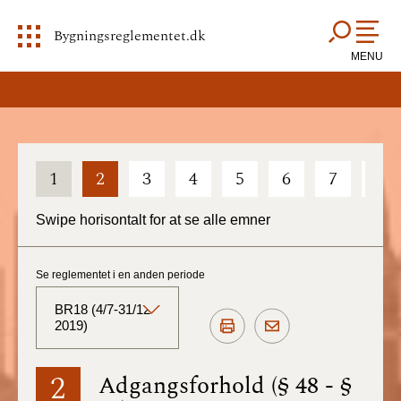
Bygningsreglementet.dk
MENU
1
2
3
4
5
6
7
8
Swipe horisontalt for at se alle emner
Se reglementet i en anden periode
BR18 (4/7-31/12
2019)
BR18 (Aktuelt)
2
Adgangsforhold (§ 48 - §