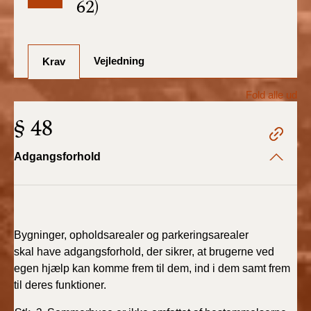
62)
BR18 (1/7-31/12
2025)
Vejledning
BR18 (1/1-30/6
Krav
2025)
Fold alle ud
BR18 (1/7- 31/12
§ 48
2024)
Adgangsforhold
BR18 (1/1- 30/06
2024)
BR18 (1/1- 31/12
2023)
Bygninger, opholdsarealer og parkeringsarealer
skal
have adgangsforhold, der sikrer, at brugerne ved
BR18 (17/9 - 31/12
egen hjælp
kan komme frem til dem, ind i dem samt frem
2022)
til deres funktioner.
BR18 (1/7 - 16/9