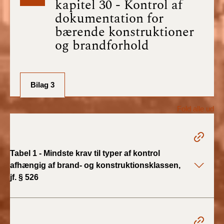
kapitel 30 - Kontrol af
BR18 (1/7-31/12
dokumentation for
2025)
bærende konstruktioner
og brandforhold
BR18 (1/1-30/6
2025)
BR18 (1/7- 31/12
Bilag 3
2024)
Fold alle ud
BR18 (1/1- 30/06
2024)
BR18 (1/1- 31/12
Tabel 1 - Mindste krav til typer af kontrol
2023)
afhængig af brand- og konstruktionsklassen,
jf. § 526
BR18 (17/9 - 31/12
2022)
BR18 (1/7 - 16/9