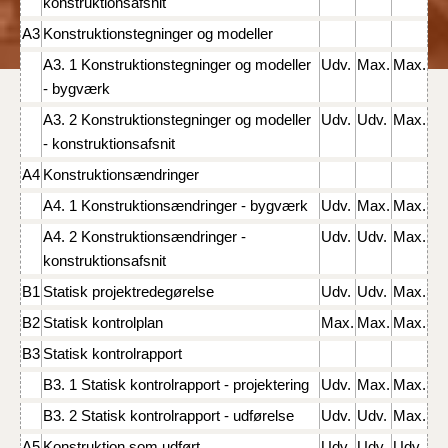
konstruktionsafsnit
BR18 (4/7-31/12
2019)
A3
Konstruktionstegninger og modeller
A3. 1 Konstruktionstegninger og modeller
Udv.
Max.
Max.
BR18 (1/1-4/7 2019)
- bygværk
A3. 2 Konstruktionstegninger og modeller
Udv.
Udv.
Max.
BR18 (1/7-31/12
- konstruktionsafsnit
2018)
A4
Konstruktionsændringer
BR18 (1/1-30/6
A4. 1 Konstruktionsændringer - bygværk
Udv.
Max.
Max.
2018)
A4. 2 Konstruktionsændringer -
Udv.
Udv.
Max.
konstruktionsafsnit
BR15 (2015-2018)
B1
Statisk projektredegørelse
Udv.
Udv.
Max.
B2
Statisk kontrolplan
Max.
Max.
Max.
Tidligere BR (1961-
2010)
B3
Statisk kontrolrapport
B3. 1 Statisk kontrolrapport - projektering
Udv.
Max.
Max.
B3. 2 Statisk kontrolrapport - udførelse
Udv.
Udv.
Max.
A5
Konstruktion som udført
Udv.
Udv.
Udv.