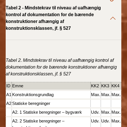
2022)
Tabel 2 - Mindstekrav til niveau af uafhængig
kontrol af dokumentation for de bærende
BR18 (1/1 - 30/6
konstruktioner afhængig af
2022)
konstruktionsklassen, jf. § 527
BR18 (29/6 - 31/12
2021)
BR18 (1/1-29/6
Tabel 2. Mindstekrav til niveau af uafhængig kontrol af
2021)
dokumentation for de bærende konstruktioner afhængig
af konstruktionsklassen, jf. § 527
BR18 (1/7-31/12
2020)
ID
Emne
KK2
KK3
KK4
A1
Konstruktionsgrundlag
Max.
Max.
Max.
BR18 (10/3-30/6
2020)
A2
Statiske beregninger
A2. 1 Statiske beregninger – bygværk
Udv.
Max.
Max.
BR18 (1/1-9/3 2020)
A2. 2 Statiske beregninger –
Udv.
Udv.
Max.