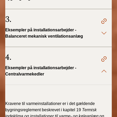
BR18 (4/7-31/12
2019)
3.
BR18 (1/1-4/7 2019)
Eksempler på installationsarbejder -
BR18 (1/7-31/12
Balanceret mekanisk ventilationsanlæg
2018)
4.
BR18 (1/1-30/6
2018)
Eksempler på installationsarbejder -
BR15 (2015-2018)
Centralvarmekedler
Tidligere BR (1961-
2010)
Kravene til varmeinstallationer er i det gældende
bygningsreglement beskrevet i kapitel 19
Termisk
indeklima og installationer til varme- og køleanlæg
og