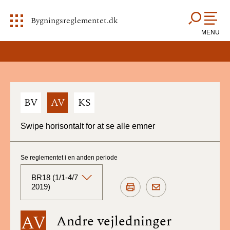
Bygningsreglementet.dk
MENU
BV
AV
KS
Swipe horisontalt for at se alle emner
Se reglementet i en anden periode
BR18 (1/1-4/7
2019)
BR18 (Aktuelt)
AV
Andre vejledninger