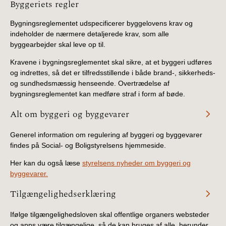
Information
Byggeriets regler
Bygningsreglementet udspecificerer byggelovens krav og
indeholder de nærmere detaljerede krav, som alle
byggearbejder skal leve op til.
Kravene i bygningsreglementet skal sikre, at et byggeri udføres
og indrettes, så det er tilfredsstillende i både brand-, sikkerheds-
og sundhedsmæssig henseende. Overtrædelse af
bygningsreglementet kan medføre straf i form af bøde.
Alt om byggeri og byggevarer
Generel information om regulering af byggeri og byggevarer
findes på Social- og Boligstyrelsens hjemmeside.
Her kan du også læse
styrelsens nyheder om byggeri og
byggevarer.
Tilgængelighedserklæring
Ifølge tilgængelighedsloven skal offentlige organers websteder
og apps være tilgængelige, så de kan bruges af alle, herunder