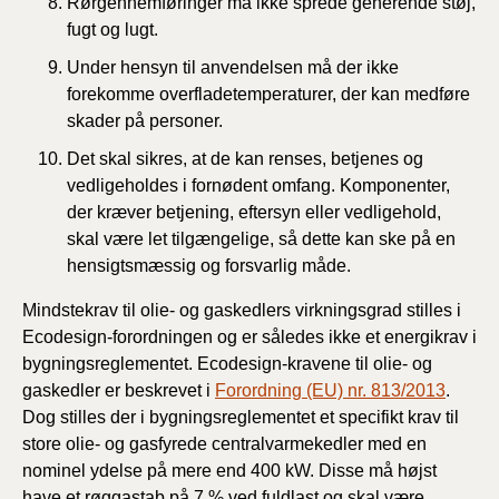
Rørgennemføringer må ikke sprede generende støj,
fugt og lugt.
Under hensyn til anvendelsen må der ikke
forekomme overfladetemperaturer, der kan medføre
skader på personer.
Det skal sikres, at de kan renses, betjenes og
vedligeholdes i fornødent omfang. Komponenter,
der kræver betjening, eftersyn eller vedligehold,
skal være let tilgængelige, så dette kan ske på en
hensigtsmæssig og forsvarlig måde.
Mindstekrav til olie- og gaskedlers virkningsgrad stilles i
Ecodesign-forordningen og er således ikke et energikrav i
bygningsreglementet. Ecodesign-kravene til olie- og
gaskedler er beskrevet i
Forordning (EU) nr. 813/2013
.
Dog stilles der i bygningsreglementet et specifikt krav til
store olie- og gasfyrede centralvarmekedler med en
nominel ydelse på mere end 400 kW. Disse må højst
have et røggastab på 7 % ved fuldlast og skal være