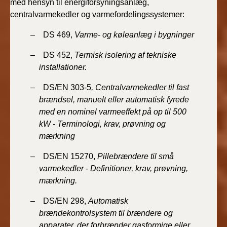
med hensyn til energiforsyningsanlæg,
centralvarmekedler og varmefordelingssystemer:
– DS 469,
Varme- og køleanlæg i bygninger
– DS 452,
Termisk isolering af tekniske
installationer.
– DS/EN 303-5
, Centralvarmekedler til fast
brændsel, manuelt eller automatisk fyrede
med en nominel varmeeffekt på op til 500
kW - Terminologi, krav, prøvning og
mærkning
– DS/EN 15270,
Pillebrændere til små
varmekedler - Definitioner, krav, prøvning,
mærkning.
– DS/EN 298,
Automatisk
brændekontrolsystem til brændere og
apparater, der forbrænder gasformige eller