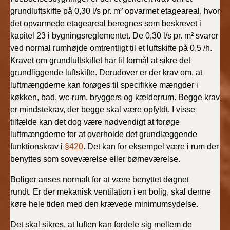
grundluftskifte på 0,30 l/s pr. m² opvarmet etageareal, hvor
det opvarmede etageareal beregnes som beskrevet i
kapitel 23 i bygningsreglementet. De 0,30 l/s pr. m² svarer
ved normal rumhøjde omtrentligt til et luftskifte på 0,5 /h.
Kravet om grundluftskiftet har til formål at sikre det
grundliggende luftskifte. Derudover er der krav om, at
luftmængderne kan forøges til specifikke mængder i
køkken, bad, wc-rum, bryggers og kælderrum. Begge krav
er mindstekrav, der begge skal være opfyldt. I visse
tilfælde kan det dog være nødvendigt at forøge
luftmængderne for at overholde det grundlæggende
funktionskrav i
§420
. Det kan for eksempel være i rum der
benyttes som soveværelse eller børneværelse.
Boliger anses normalt for at være benyttet døgnet
rundt. Er der mekanisk ventilation i en bolig, skal denne
køre hele tiden med den krævede minimumsydelse.
Det skal sikres, at luften kan fordele sig mellem de