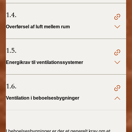
BR18 (4/7-31/12
2019)
1.4.
BR18 (1/1-4/7 2019)
Overførsel af luft mellem rum
BR18 (1/7-31/12
2018)
1.5.
BR18 (1/1-30/6
Energikrav til ventilationssystemer
2018)
BR15 (2015-2018)
1.6.
Tidligere BR (1961-
Ventilation i beboelsesbygninger
2010)
I beboelsesbygninger er der et generelt krav om et