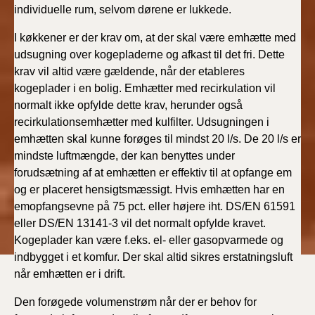
individuelle rum, selvom dørene er lukkede.
I køkkener er der krav om, at der skal være emhætte med
udsugning over kogepladerne og afkast til det fri. Dette
krav vil altid være gældende, når der etableres
kogeplader i en bolig. Emhætter med recirkulation vil
normalt ikke opfylde dette krav, herunder også
recirkulationsemhætter med kulfilter. Udsugningen i
emhætten skal kunne forøges til mindst 20 l/s. De 20 l/s er
mindste luftmængde, der kan benyttes under
forudsætning af at emhætten er effektiv til at opfange em
og er placeret hensigtsmæssigt. Hvis emhætten har en
emopfangsevne på 75 pct. eller højere iht. DS/EN 61591
eller DS/EN 13141-3 vil det normalt opfylde kravet.
Kogeplader kan være f.eks. el- eller gasopvarmede og
indbygget i et komfur. Der skal altid sikres erstatningsluft
når emhætten er i drift.
Den forøgede volumenstrøm når der er behov for