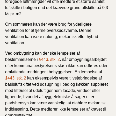
forøgede luftmængder vil ofte medføre et større samlet
luftskifte i boligen end det krævede grundluftskifte på 0,3
l/s pr. m2.
Om sommeren kan der være brug for yderligere
ventilation for at fjerne overskudsvarme. Denne
ventilation kan være naturlig, mekanisk eller hybrid
ventilation.
Ved ombygning kan der ske lempelser af
bestemmelserne i
§443, stk. 2
, når ombygningsarbejdet
efter kommunalbestyrelsens skøn ikke kan udføres uden
omfattende ændringer i bebyggelsen. En lempelse af
§443, stk. 2
kan eksempelvis være tilvejebringelse af
basisluftskiftet ved udsugning i bad og køkken suppleret
med tilførsel af udeluft gennem facade, vinduer eller
lignende, hvor det af byggetekniske årsager eller
pladshensyn kan være vanskeligt at etablere mekanisk
indblæsning. Dette medfører ikke lempelser af kravet til
grundluftskiftet.