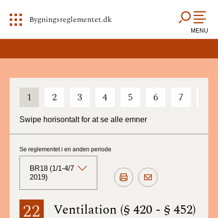
Bygningsreglementet.dk
MENU
1
2
3
4
5
6
7
8
Swipe horisontalt for at se alle emner
Se reglementet i en anden periode
BR18 (1/1-4/7
2019)
BR18 (Aktuelt)
22
Ventilation (§ 420 - § 452)