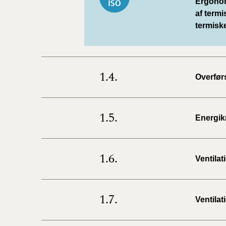
Ergonom
af term
termiske
1.4.
Overførs
1.5.
Energikr
1.6.
Ventila
1.7.
Ventila