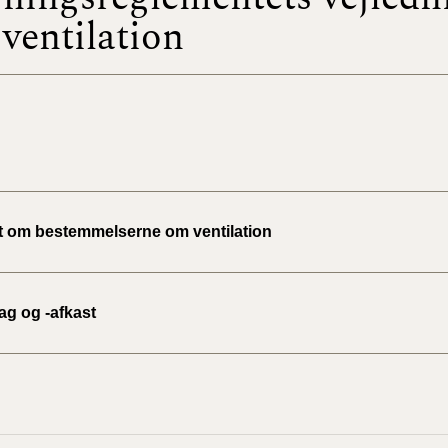
ventilation
BR18 (
2022)
BR18 (
2022)
BR18 (
2022)
t om bestemmelserne om ventilation
BR18 (
2021)
ag og -afkast
BR18 (
BR18 (
2020)
BR18 (