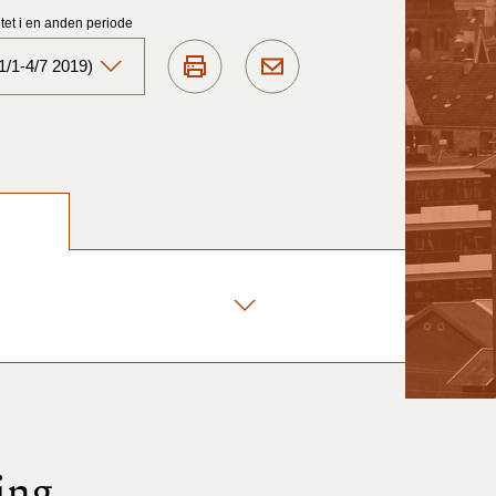
et i en anden periode
1/1-4/7 2019)
Aktuelt)
1/7-31/12
1/1-30/6 2025)
1/7- 31/12
1/1- 30/06
1/1- 31/12
ing