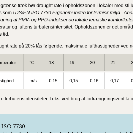
2020)
egrænse træk bør draught rate i opholdszonen i lokaler med stille
s som i
DS/EN ISO 7730 Ergonomi inden for termisk miljø - Anal
gning af PMV- og PPD-indekser og lokale termiske komfortkriter
BR18 (
eratur og luftens turbulensintensitet. Opholdszonen er det områd
 tid.
BR18 (
2019)
ght rate på 20% fås følgende, maksimale lufthastigheder ved no
BR18 (
emperatur
°C
18
19
20
21
BR18 (
2018)
stighed
m/s
0,15
0,15
0,16
0,17
0
BR18 (
e turbulensintensiteter, f.eks. ved brug af fortrængningsventila
BR15 
Tidlig
 ISO 7730
2010)