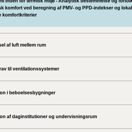
i inden for termisk miljø - Analytisk bestemmelse og fortol
isk komfort ved beregning af PMV- og PPD-indekser og loka
 komfortkriterier
el af luft mellem rum
av til ventilationssystemer
tion i beboelsesbygninger
tion af daginstitutioner og undervisningsrum