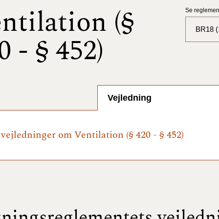
ntilation (§
Se reglement
BR18 (
0 - § 452)
BR18 (
BR18 (
2025)
Vejledning
BR18 (
 vejledninger om Ventilation (§ 420 - § 452)
BR18 (
2024)
BR18 (
2024)
BR18 (
ningsreglementets vejledn
2023)