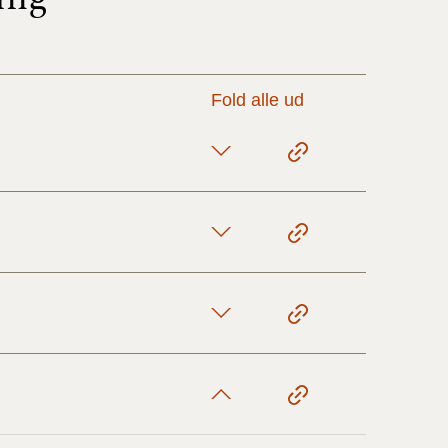
17/9 - 31/12
Fold alle ud
1/7 - 16/9
1/1 - 30/6
29/6 - 31/12
1/1-29/6 2021)
1/7-31/12
10/3-30/6