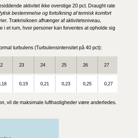
siddende aktivitet ikke overstige 20 pct. Draught rate
ytisk bestemmelse og fortolkning af termisk komfort
ier
. Trækrisikoen afhænger af aktivitetsniveau,
1/1-9/3 2020)
e i et rum, hvor personer kan forventes at opholde sig
4/7-31/12
rmal turbulens (Turbulensintensitet på 40 pct):
1/1-4/7 2019)
22
23
24
25
26
27
28
1/7-31/12
,18
0,19
0,21
0,23
0,25
0,27
0,31
1/1-30/6 2018)
tion, vil de maksimale lufthastigheder være anderledes.
(2015-2018)
ere BR (1961-