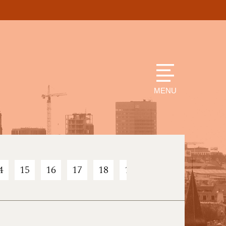
MENU
4
15
16
17
18
19
20
21
22