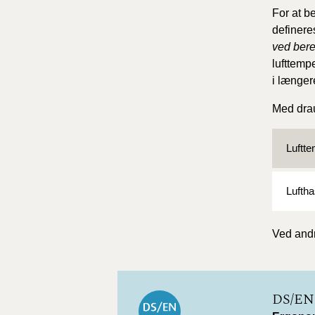
For at b
definere
ved bere
lufttemp
i længere
Med drau
Luftt
Luftha
Ved andr
DS/EN