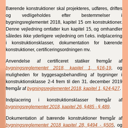
2022)
Bærende konstruktioner skal projekteres, udføres, driftes
og vedligeholdes efter bestemmelser i
BR18 (1/1 - 30/6
bygningsreglementet 2018, kapitel 15 om konstruktioner.
2022)
Denne vejledning omfatter kun kapitel 15, og omhandler
således ikke yderligere vejledning om f.eks. indplacering
BR18 (29/6 - 31/12
i konstruktionsklasser, dokumentation for bærende
2021)
konstruktioner, certificeringsordningen mv.
BR18 (1/1-29/6
Anvendelse af certificeret statiker fremgår af
2021)
bygningsreglementet 2018, kapitel 1, §16-19
, og
muligheden for byggesagsbehandling af bygninger i
BR18 (1/7-31/12
konstruktionsklasse 2-4 frem til den 31. december 2019
2020)
fremgår af
bygningsreglementet 2018, kapitel 1, §24-§27
.
BR18 (10/3-30/6
Indplacering i konstruktionsklasser fremgår af
2020)
bygningsreglementet 2018, kapitel 26, §485 - § 489
.
BR18 (1/1-9/3 2020)
Dokumentation af bærende konstruktioner fremgår af
bygningsreglementet 2018 kapitel 28, §494 - §505
, og