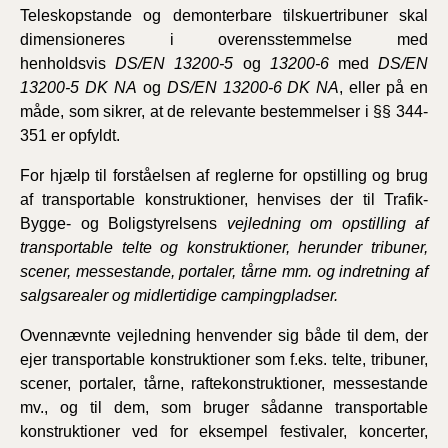
Teleskopstande og demonterbare tilskuertribuner skal
dimensioneres i overensstemmelse med
henholdsvis
DS/EN 13200-5
og
13200-6
med
DS/EN
13200-5 DK NA
og
DS/EN 13200-6 DK NA
, eller på en
måde, som sikrer, at de relevante bestemmelser i §§ 344-
351 er opfyldt.
For hjælp til forståelsen af reglerne for opstilling og brug
af transportable konstruktioner, henvises der til Trafik-
Bygge- og Boligstyrelsens
vejledning om opstilling af
transportable telte og konstruktioner, herunder tribuner,
scener, messestande, portaler, tårne mm. og indretning af
salgsarealer og midlertidige campingpladser.
Ovennævnte vejledning henvender sig både til dem, der
ejer transportable konstruktioner som f.eks. telte, tribuner,
scener, portaler, tårne, raftekonstruktioner, messestande
mv., og til dem, som bruger sådanne transportable
konstruktioner ved for eksempel festivaler, koncerter,