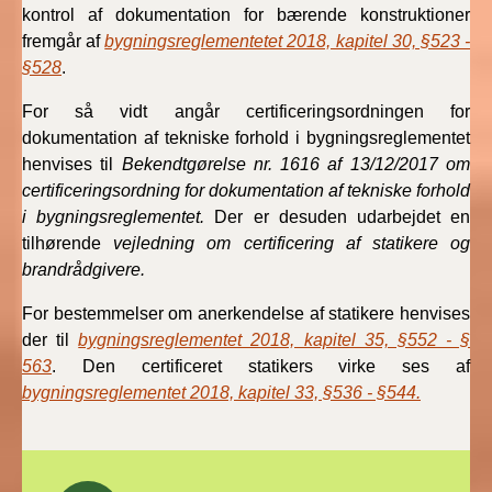
kontrol af dokumentation for bærende konstruktioner
BR18 (4/7-31/12
2019)
fremgår af
bygningsreglementetet 2018, kapitel 30, §523 -
§528
.
BR18 (1/1-4/7 2019)
For så vidt angår certificeringsordningen for
dokumentation af tekniske forhold i bygningsreglementet
BR18 (1/7-31/12
henvises til
Bekendtgørelse nr. 1616 af 13/12/2017 om
2018)
certificeringsordning for dokumentation af tekniske forhold
i bygningsreglementet.
Der er desuden udarbejdet en
BR18 (1/1-30/6
tilhørende
vejledning om certificering af statikere og
2018)
brandrådgivere.
BR15 (2015-2018)
For bestemmelser om anerkendelse af statikere henvises
der til
bygningsreglementet 2018, kapitel 35, §552 - §
Tidligere BR (1961-
563
. Den certificeret statikers virke ses af
2010)
bygningsreglementet 2018, kapitel 33, §536 - §544.