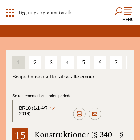
Bygningsreglementet.dk
MENU
1
2
3
4
5
6
7
8
Swipe horisontalt for at se alle emner
Se reglementet i en anden periode
BR18 (1/1-4/7
2019)
BR18 (Aktuelt)
15
Konstruktioner (§ 340 - §