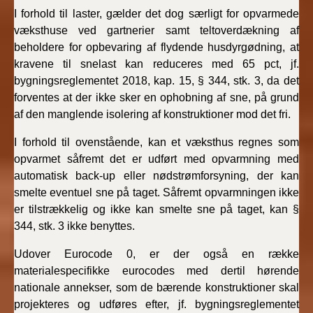
I forhold til laster, gælder det dog særligt for opvarmede
væksthuse ved gartnerier samt teltoverdækning af
beholdere for opbevaring af flydende husdyrgødning, at
kravene til snelast kan reduceres med 65 pct, jf.
bygningsreglementet 2018, kap. 15, § 344, stk. 3, da det
forventes at der ikke sker en ophobning af sne, på grund
af den manglende isolering af konstruktioner mod det fri.
I forhold til ovenstående, kan et væksthus regnes som
opvarmet såfremt det er udført med opvarmning med
automatisk back-up eller nødstrømforsyning, der kan
smelte eventuel sne på taget. Såfremt opvarmningen ikke
er tilstrækkelig og ikke kan smelte sne på taget, kan §
344, stk. 3 ikke benyttes.
Udover Eurocode 0, er der også en række
materialespecifikke eurocodes med dertil hørende
nationale annekser, som de bærende konstruktioner skal
projekteres og udføres efter, jf. bygningsreglementet