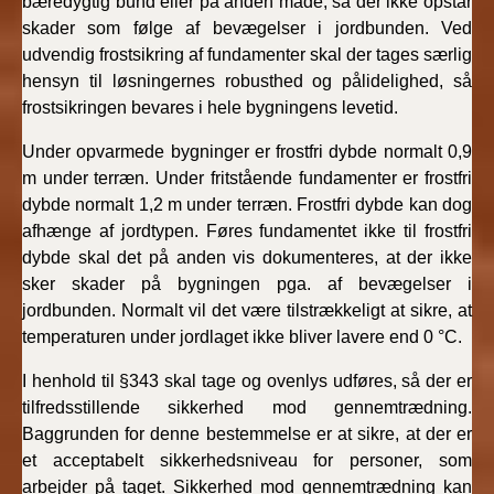
bæredygtig bund eller på anden måde, så der ikke opstår
skader som følge af bevægelser i jordbunden. Ved
udvendig frostsikring af fundamenter skal der tages særlig
hensyn til løsningernes robusthed og pålidelighed, så
frostsikringen bevares i hele bygningens levetid.
Under opvarmede bygninger er frostfri dybde normalt 0,9
m under terræn. Under fritstående fundamenter er frostfri
dybde normalt 1,2 m under terræn. Frostfri dybde kan dog
afhænge af jordtypen. Føres fundamentet ikke til frostfri
dybde skal det på anden vis dokumenteres, at der ikke
sker skader på bygningen pga. af bevægelser i
jordbunden. Normalt vil det være tilstrækkeligt at sikre, at
temperaturen under jordlaget ikke bliver lavere end 0 °C.
I henhold til §343 skal tage og ovenlys udføres, så der er
tilfredsstillende sikkerhed mod gennemtrædning.
Baggrunden for denne bestemmelse er at sikre, at der er
et acceptabelt sikkerhedsniveau for personer, som
arbejder på taget. Sikkerhed mod gennemtrædning kan