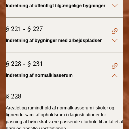
2022)
Indretning af offentligt tilgængelige bygninger
BR18 (1/1 - 30/6
2022)
§ 221 - § 227
BR18 (29/6 - 31/12
Indretning af bygninger med arbejdspladser
2021)
BR18 (1/1-29/6
§ 228 - § 231
2021)
Indretning af normalklasserum
BR18 (1/7-31/12
2020)
§ 228
BR18 (10/3-30/6
2020)
Arealet og rumindhold af normalklasserum i skoler og
lignende samt af opholdsrum i daginstitutioner for
BR18 (1/1-9/3 2020)
pasning af børn skal være passende i forhold til antallet af
børn og ansatte i institutionen.