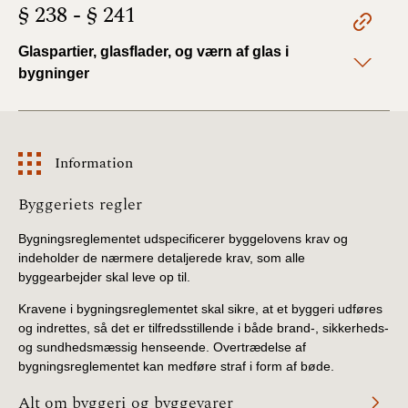
§ 238 - § 241
Glaspartier, glasflader, og værn af glas i
bygninger
Information
Information
Byggeriets regler
Bygningsreglementet udspecificerer byggelovens krav og
indeholder de nærmere detaljerede krav, som alle
byggearbejder skal leve op til.
Kravene i bygningsreglementet skal sikre, at et byggeri udføres
og indrettes, så det er tilfredsstillende i både brand-, sikkerheds-
og sundhedsmæssig henseende. Overtrædelse af
bygningsreglementet kan medføre straf i form af bøde.
Alt om byggeri og byggevarer