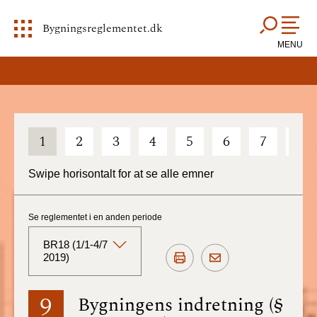
Bygningsreglementet.dk
MENU
1
2
3
4
5
6
7
8
Swipe horisontalt for at se alle emner
Se reglementet i en anden periode
BR18 (1/1-4/7
2019)
BR18 (Aktuelt)
9
Bygningens indretning (§