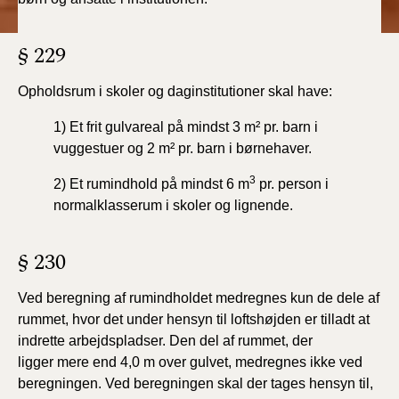
BR18 (4/7-31/12
2019)
§ 229
BR18 (1/1-4/7 2019)
Opholdsrum i skoler og daginstitutioner skal have:
BR18 (1/7-31/12
1) Et frit gulvareal på mindst 3 m² pr. barn i
2018)
vuggestuer
og 2 m² pr. barn i børnehaver.
3
BR18 (1/1-30/6
2) Et rumindhold på mindst 6 m
pr. person i
2018)
normalklasserum
i skoler og lignende.
BR15 (2015-2018)
§ 230
Tidligere BR (1961-
Ved beregning af rumindholdet medregnes kun de
dele af
2010)
rummet, hvor det under hensyn til loftshøjden er tilladt
at
indrette arbejdspladser. Den del af rummet, der
ligger
mere end 4,0 m over gulvet, medregnes ikke ved
beregningen.
Ved beregningen skal der tages hensyn til,