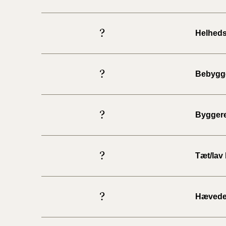
?
Helheds
?
Bebygge
?
Byggere
?
Tæt/lav
?
Hævede 