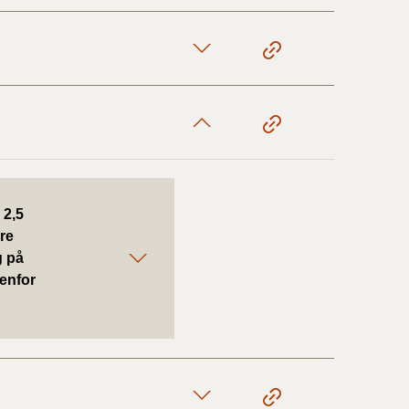
1/1-9/3 2020)
4/7-31/12
1/1-4/7 2019)
 2,5
1/7-31/12
re
g på
enfor
1/1-30/6 2018)
(2015-2018)
ere BR (1961-