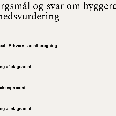
rgsmål og svar om byggere
hedsvurdering
BR18 (
2022)
BR18 (
2022)
al - Erhverv - arealberegning
BR18 (
2022)
BR18 (
ng af etageareal
2021)
BR18 (
elsesprocent
BR18 (
2020)
ng af etageantal
BR18 (