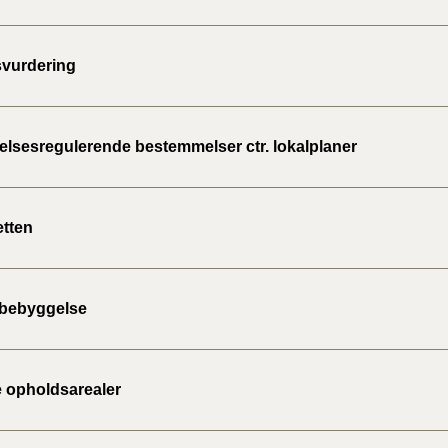
vurdering
lsesregulerende bestemmelser ctr. lokalplaner
tten
 bebyggelse
opholdsarealer