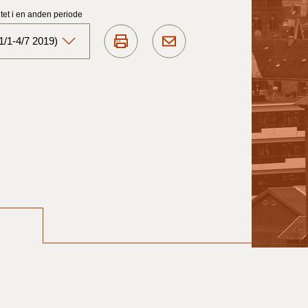
et i en anden periode
1/1-4/7 2019)
Aktuelt)
1/7-31/12
1/1-30/6 2025)
1/7- 31/12
1/1- 30/06
1/1- 31/12