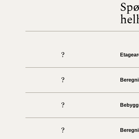
Spø
hel
?
Etageare
?
Beregni
?
Bebygg
?
Beregni