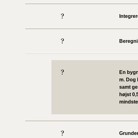
?
Integre
?
Beregni
?
En bygni
m. Dog 
samt ge
højst 0
mindste 
?
Grunden