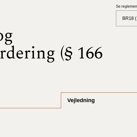
Se reglement
BR18 (
og
BR18 (
rdering (§ 166
BR18 (
2025)
BR18 (
BR18 (
2024)
Vejledning
BR18 (
2024)
BR18 (
2023)