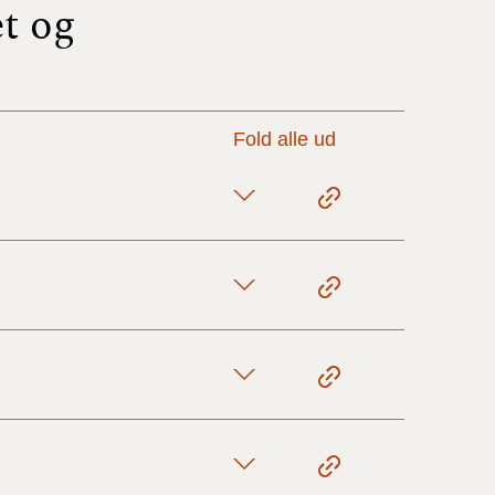
t og
17/9 - 31/12
1/7 - 16/9
Fold alle ud
1/1 - 30/6
29/6 - 31/12
1/1-29/6 2021)
1/7-31/12
10/3-30/6