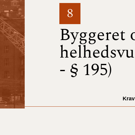
8
Byggeret 
helhedsvu
- § 195)
Krav