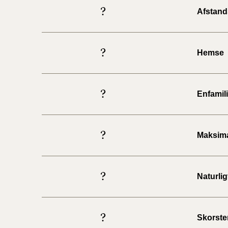
?
Afstand
?
Hemse
?
Enfamil
?
Maksima
?
Naturlig
?
Skorste