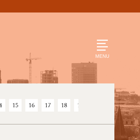
MENU
4
15
16
17
18
19
20
21
22