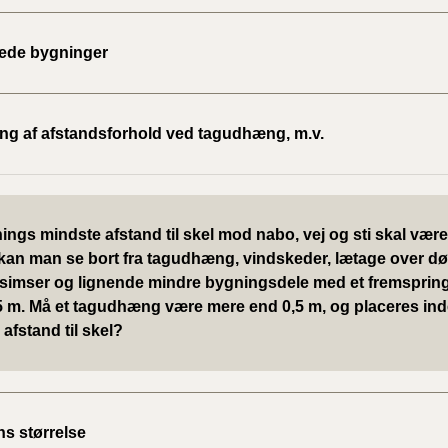
2020)
rede bygninger
BR18 (
BR18 (
ng af afstandsforhold ved tagudhæng, m.v.
2019)
BR18 (
ngs mindste afstand til skel mod nabo, vej og sti skal være
BR18 (
kan man se bort fra tagudhæng, vindskeder, lætage over dø
2018)
simser og lignende mindre bygningsdele med et fremsprin
,5 m. Må et tagudhæng være mere end 0,5 m, og placeres ind
BR18 (
afstand til skel?
BR15 
Tidlig
2010)
s størrelse