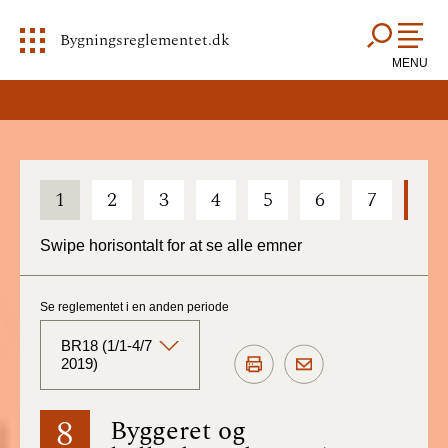
Bygningsreglementet.dk
MENU
1
2
3
4
5
6
7
8
Swipe horisontalt for at se alle emner
Se reglementet i en anden periode
BR18 (1/1-4/7
2019)
BR18 (Aktuelt)
8
Byggeret og