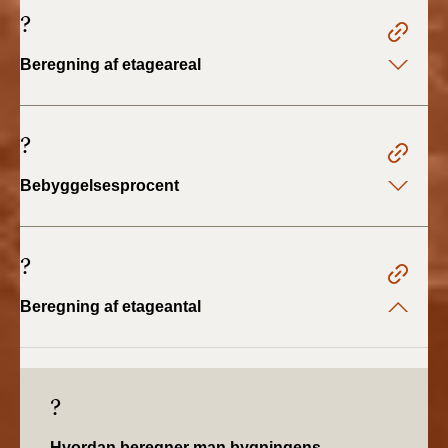
2022)
?
BR18 (1/1 - 30/6
Beregning af etageareal
2022)
BR18 (29/6 - 31/12
?
2021)
Bebyggelsesprocent
BR18 (1/1-29/6
2021)
?
BR18 (1/7-31/12
2020)
Beregning af etageantal
BR18 (10/3-30/6
2020)
?
BR18 (1/1-9/3 2020)
Hvordan beregner man bygningens