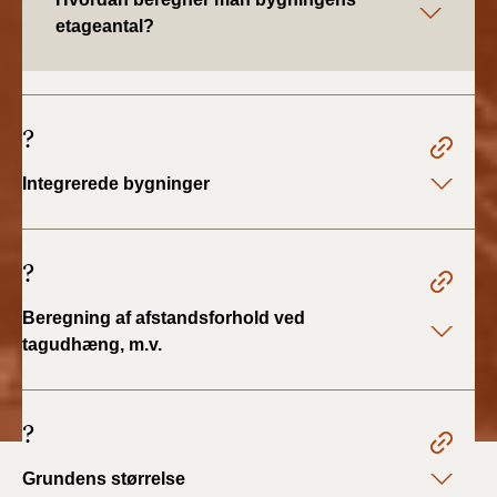
BR18 (4/7-31/12
etageantal?
2019)
BR18 (1/1-4/7 2019)
?
BR18 (1/7-31/12
2018)
Integrerede bygninger
BR18 (1/1-30/6
2018)
?
BR15 (2015-2018)
Beregning af afstandsforhold ved
tagudhæng, m.v.
Tidligere BR (1961-
2010)
?
Grundens størrelse