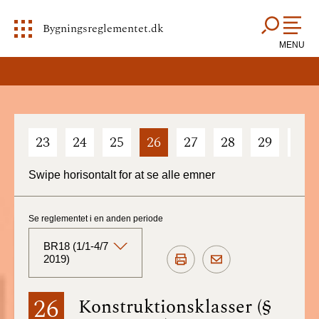
Bygningsreglementet.dk
MENU
23
24
25
26
27
28
29
30
Swipe horisontalt for at se alle emner
Se reglementet i en anden periode
BR18 (1/1-4/7
2019)
BR18 (Aktuelt)
26
Konstruktionsklasser (§