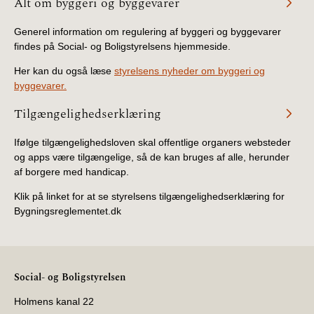
Alt om byggeri og byggevarer
BR18 (4/7-31/12
2019)
Generel information om regulering af byggeri og byggevarer
findes på Social- og Boligstyrelsens hjemmeside.
BR18 (1/1-4/7 2019)
Her kan du også læse
styrelsens nyheder om byggeri og
byggevarer.
BR18 (1/7-31/12
2018)
Tilgængelighedserklæring
Ifølge tilgængelighedsloven skal offentlige organers websteder
BR18 (1/1-30/6
2018)
og apps være tilgængelige, så de kan bruges af alle, herunder
af borgere med handicap.
BR15 (2015-2018)
Klik på linket for at se styrelsens tilgængelighedserklæring for
Bygningsreglementet.dk
Tidligere BR (1961-
2010)
Social- og Boligstyrelsen
Holmens kanal 22