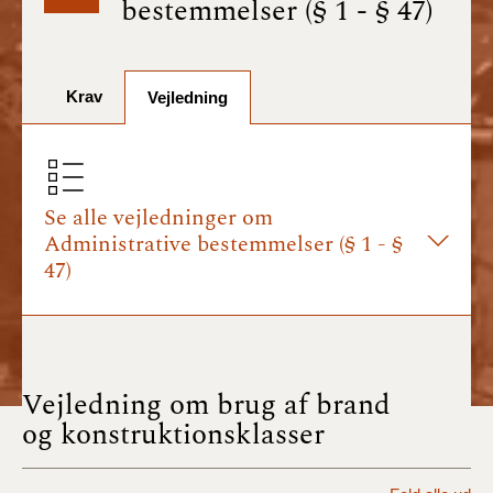
bestemmelser (§ 1 - § 47)
BR18 (1/7-31/12
2025)
Krav
BR18 (1/1-30/6
Vejledning
2025)
BR18 (1/7- 31/12
2024)
Se alle vejledninger om
Administrative bestemmelser (§ 1 - §
BR18 (1/1- 30/06
47)
2024)
BR18 (1/1- 31/12
2023)
Vejledning om brug af brand
BR18 (17/9 - 31/12
og konstruktionsklasser
2022)
BR18 (1/7 - 16/9