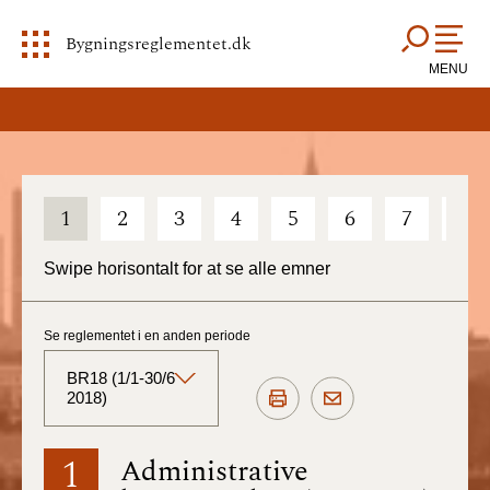
Bygningsreglementet.dk
MENU
1
2
3
4
5
6
7
8
Swipe horisontalt for at se alle emner
Se reglementet i en anden periode
BR18 (1/1-30/6
2018)
BR18 (Aktuelt)
1
Administrative