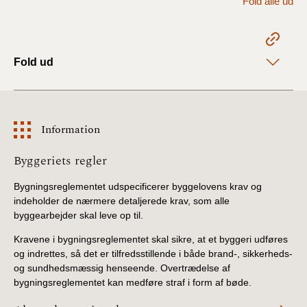
Fold alle ud
2022)
BR18 (1/1 - 30/6
2022)
Fold ud
BR18 (29/6 - 31/12
2021)
Information
BR18 (1/1-29/6
2021)
Information
Byggeriets regler
BR18 (1/7-31/12
Bygningsreglementet udspecificerer byggelovens krav og
2020)
indeholder de nærmere detaljerede krav, som alle
byggearbejder skal leve op til.
BR18 (10/3-30/6
Kravene i bygningsreglementet skal sikre, at et byggeri udføres
2020)
og indrettes, så det er tilfredsstillende i både brand-, sikkerheds-
og sundhedsmæssig henseende. Overtrædelse af
BR18 (1/1-9/3 2020)
bygningsreglementet kan medføre straf i form af bøde.