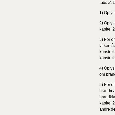
Stk. 2
.
E
1)
Oplysn
2)
Oplysn
kapitel 
3)
For om
virkemåd
konstrukt
konstruk
4)
Oplysn
om brand
5)
For om
brandmæs
brandkla
kapitel 
andre de