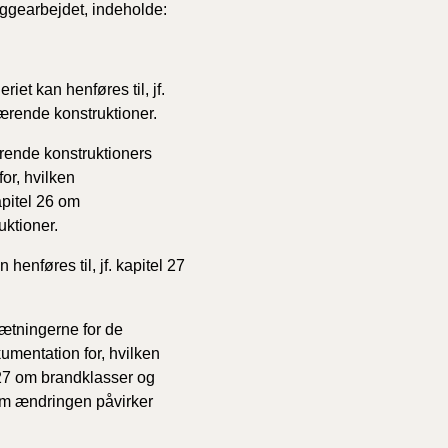
yggearbejdet, indeholde:
et kan henføres til, jf.
ærende konstruktioner.
rende konstruktioners
or, hvilken
apitel 26 om
ktioner.
enføres til, jf. kapitel 27
ætningerne for de
mentation for, hvilken
 27 om brandklasser og
 om ændringen påvirker