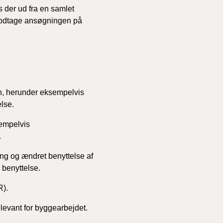
s der ud fra en samlet
 modtage ansøgningen på
en, herunder eksempelvis
lse.
sempelvis
.
g og ændret benyttelse af
 benyttelse.
R).
levant for byggearbejdet.