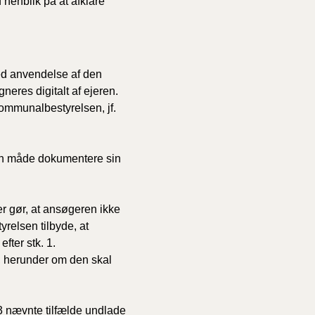
enblik på at afklare
ed anvendelse af den
neres digitalt af ejeren.
kommunalbestyrelsen, jf.
en måde dokumentere sin
er gør, at ansøgeren ikke
relsen tilbyde, at
ter stk. 1.
 herunder om den skal
3 nævnte tilfælde undlade