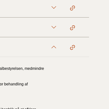
1/1-9/3 2020)
4/7-31/12
1/1-4/7 2019)
1/7-31/12
albestyrelsen, medmindre
1/1-30/6 2018)
or behandling af
(2015-2018)
ere BR (1961-