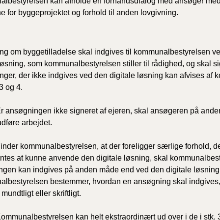
bestyrelsen kan afholde en forhåndsdialog med ansøger med h
e for byggeprojektet og
forhold til anden lovgivning.
g om byggetilladelse skal indgives til kommunalbestyrelsen v
løsning, som kommunalbestyrelsen stiller til rådighed, og skal sig
ger, der ikke indgives ved den digitale løsning kan afvises af 
3 og 4.
r ansøgningen ikke signeret af ejeren, skal ansøgeren på and
t udføre arbejdet.
inder kommunalbestyrelsen, at der foreligger særlige forhold, d
ntes at kunne anvende den digitale løsning, skal kommunalbesty
gen kan indgives på anden måde end ved den digitale løsning ef
lbestyrelsen bestemmer, hvordan en ansøgning skal indgives,
mundtligt eller skriftligt.
ommunalbestyrelsen kan helt ekstraordinært ud over i de i stk. 