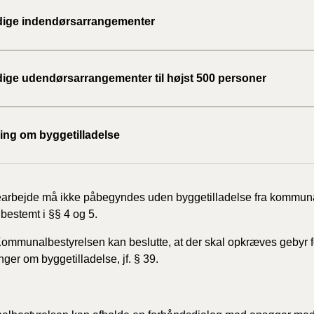
2020)
idige indendørsarrangementer
BR18 (
idige udendørsarrangementer til højst 500 personer
BR18 (
2019)
BR18 (
ng om byggetilladelse
BR18 (
2018)
earbejde må ikke påbegyndes uden byggetilladelse fra kommun
 bestemt i §§ 4 og 5.
BR18 (
ommunalbestyrelsen kan beslutte, at der skal opkræves gebyr f
BR15 
ger om byggetilladelse, jf. § 39.
Tidlig
2010)