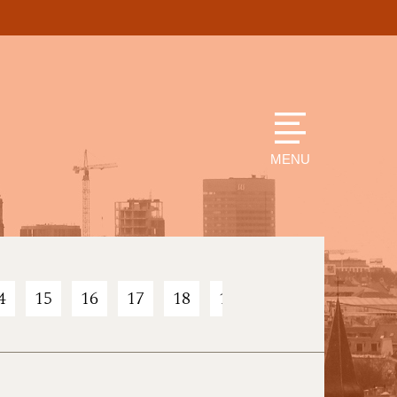
MENU
4
15
16
17
18
19
20
21
22