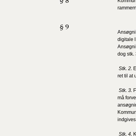
§ 8
Kommunal
rammern
§ 9
Ansøgnin
digitale 
Ansøgnin
dog stk. 
Stk. 2.
E
ret til a
Stk. 3.
F
må forve
ansøgnin
Kommuna
indgives 
Stk. 4.
K