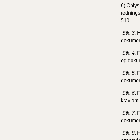
6)
Oplys
rednings
510.
Stk. 3.
H
dokument
Stk. 4.
F
og dokum
Stk. 5.
F
dokument
Stk. 6
.
F
krav om,
Stk. 7.
F
dokument
Stk. 8
.
H