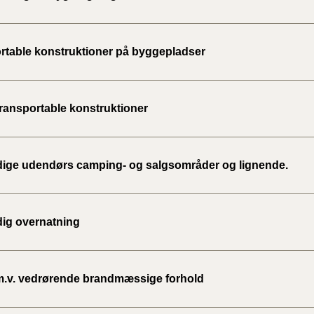
BR18 (
2022)
rtable konstruktioner på byggepladser
BR18 (
2022)
transportable konstruktioner
BR18 (
2022)
idige udendørs camping- og salgsområder og lignende.
BR18 (
2021)
dig overnatning
BR18 (
BR18 (
2020)
m.v. vedrørende brandmæssige forhold
BR18 (