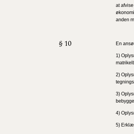
at afvis
økonomis
anden må
§ 10
En ansøg
1)
Oplysn
matrike
2)
Oplysn
tegnings
3)
Oplysn
bebyggel
4)
Oplysn
5)
Erklær