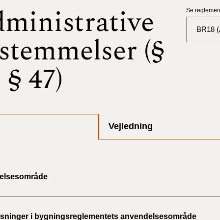
ministrative
Se reglement
BR18 (A
stemmelser (§
BR18 (
- § 47)
BR18 (
2025)
BR18 (
Vejledning
BR18 (
2024)
BR18 (
elsesområde
2024)
BR18 (
ninger i bygningsreglementets anvendelsesområde
2023)