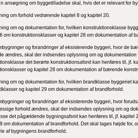
n ansøgning om byggetilladelse skal, hvis det er relevant for b
ing om forhold vedrørende kapitel 8 og kapitel 20.
ing om og dokumentation for, hvilken konstruktionsklasse byggeri
26 om konstruktionsklasser og kapitel 28 om dokumentation af b
bygninger og forandringer af eksisterende byggeri, hvor de bæ
e ændres, skal der indsendes oplysning om og dokumentation f
ionsklasse det berørte konstruktionsafsnit kan henføres til, jf. k
tionsklasser og kapitel 28 om dokumentation af bærende konstru
ing om og dokumentation for, hvilken brandklasse byggeriet kan h
klasser og kapitel 29 om dokumentation af brandforhold.
bygninger og forandringer af eksisterende byggeri, hvor foruds
sige forhold ændres, skal der indsendes oplysning om og doku
sse det pågældende bygningsafsnit kan henføres til, jf. kapitel
29 om dokumentation af brandforhold. Det skal tages højde for,
le af bygningens brandforhold.