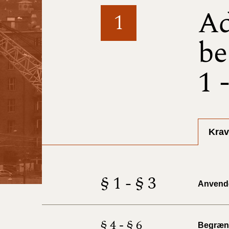
Ad
1
be
1 
Krav
§ 1 - § 3
Anvend
§ 4 - § 6
Begræns