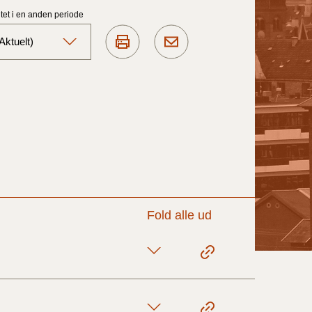
et i en anden periode
ktuelt)
Aktuelt)
1/7-31/12
1/1-30/6 2025)
1/7- 31/12
Fold alle ud
1/1- 30/06
1/1- 31/12