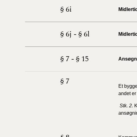
§ 6i
Midlert
§ 6j - § 6l
Midlert
§ 7 - § 15
Ansøgni
§ 7
Et bygg
andet er
Stk. 2.
K
ansøgnin