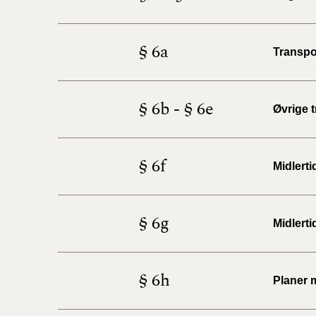
§ 6a
Transpo
§ 6b - § 6e
Øvrige 
§ 6f
Midlert
§ 6g
Midlerti
§ 6h
Planer 