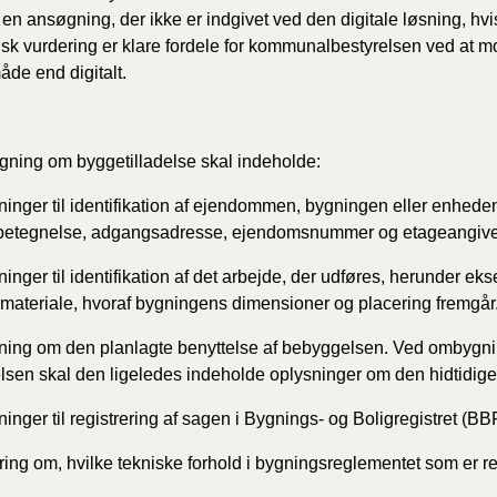
e en ansøgning, der ikke er indgivet ved den digitale løsning, hvi
k vurdering er klare fordele for kommunalbestyrelsen ved at
de end digitalt.
ning om byggetilladelse skal indeholde:
inger til identifikation af ejendommen, bygningen eller enhed
lbetegnelse, adgangsadresse, ejendomsnummer og etageangive
inger til identifikation af det arbejde, der udføres, herunder ek
materiale, hvoraf bygningens dimensioner og placering fremgår
ing om den planlagte benyttelse af bebyggelsen. Ved ombygnin
sen skal den ligeledes indeholde oplysninger om den hidtidige
inger til registrering af sagen i Bygnings- og Boligregistret (BB
ing om, hvilke tekniske forhold i bygningsreglementet som er re