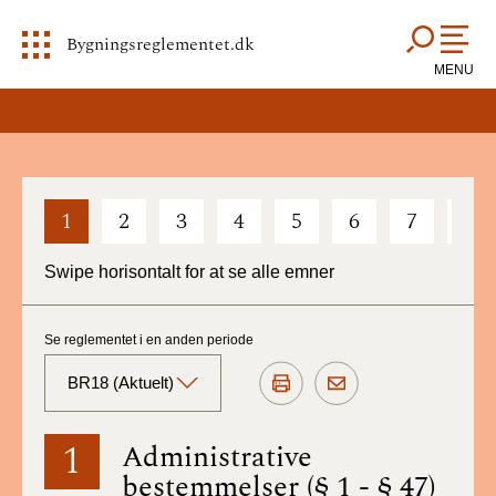
Bygningsreglementet.dk
MENU
1
2
3
4
5
6
7
8
Swipe horisontalt for at se alle emner
Se reglementet i en anden periode
BR18 (Aktuelt)
BR18 (Aktuelt)
1
Administrative
bestemmelser (§ 1 - § 47)