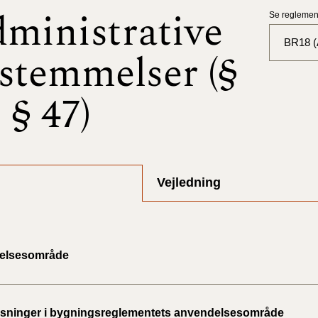
ministrative
Se reglement
BR18 (A
stemmelser (§
BR18 (
- § 47)
BR18 (
2025)
BR18 (
Vejledning
BR18 (
2024)
BR18 (
elsesområde
2024)
BR18 (
ninger i bygningsreglementets anvendelsesområde
2023)