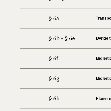
§ 6a
Transpo
§ 6b - § 6e
Øvrige 
§ 6f
Midlert
§ 6g
Midlerti
§ 6h
Planer 