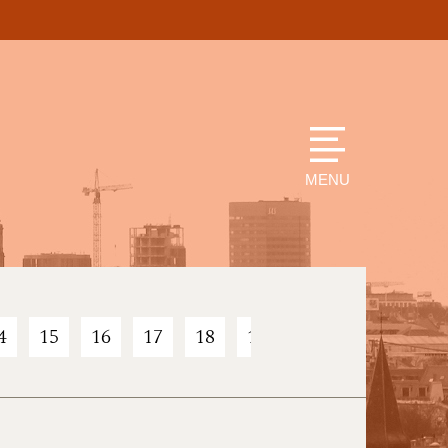
MENU
4
15
16
17
18
19
20
21
22