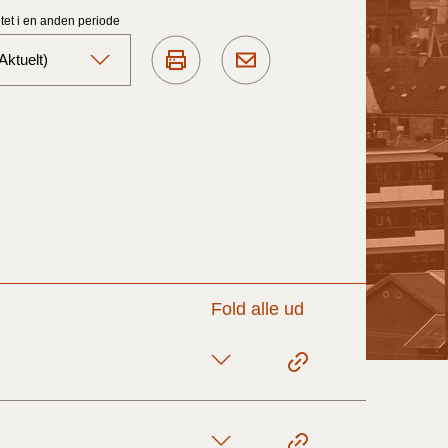
et i en anden periode
ktuelt)
Aktuelt)
1/7-31/12
1/1-30/6 2025)
1/7- 31/12
Fold alle ud
1/1- 30/06
1/1- 31/12