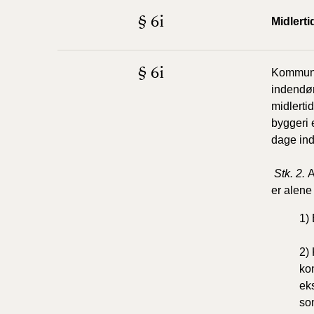
§ 6i
Midlert
§ 6i
Kommunal
indendør
midlerti
byggeri 
dage ind
Stk. 2.
A
er alene 
1) 
2)
kon
ek
so