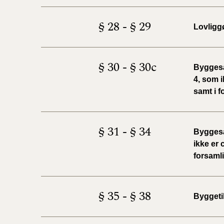
§ 28 - § 29
Lovligg
§ 30 - § 30c
Byggesa
4, som i
samt i f
§ 31 - § 34
Byggesa
ikke er 
forsamli
§ 35 - § 38
Byggeti