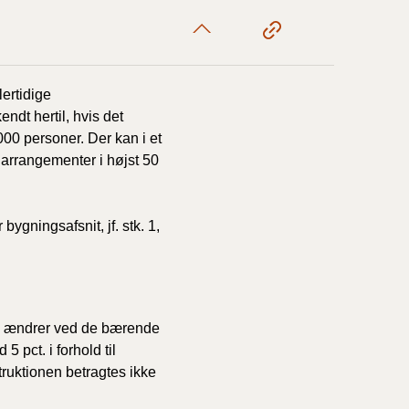
1/1-9/3 2020)
ertidige
4/7-31/12
ndt hertil, hvis det
000 personer. Der kan i et
 arrangementer i højst 50
1/1-4/7 2019)
1/7-31/12
ygningsafsnit, jf. stk. 1,
1/1-30/6 2018)
gen ændrer ved de bærende
(2015-2018)
 pct. i forhold til
ruktionen betragtes ikke
ere BR (1961-