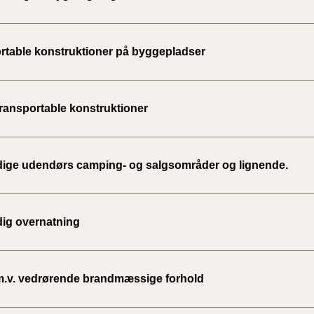
BR18 (
2022)
rtable konstruktioner på byggepladser
BR18 (
2022)
transportable konstruktioner
BR18 (
2022)
idige udendørs camping- og salgsområder og lignende.
BR18 (
2021)
dig overnatning
BR18 (
BR18 (
2020)
m.v. vedrørende brandmæssige forhold
BR18 (