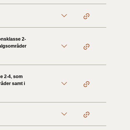
onsklasse 2-
 salgsområder
e 2-4, som
råder samt i