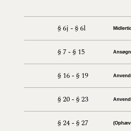
§ 6j - § 6l
Midlert
§ 7 - § 15
Ansøgni
§ 16 - § 19
Anvendel
§ 20 - § 23
Anvendel
§ 24 - § 27
(Ophæv