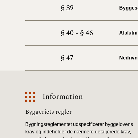
§ 39
Bygges
§ 40 - § 46
Afslutn
§ 47
Nedrivn
Information
Information
Byggeriets regler
Bygningsreglementet udspecificerer byggelovens
krav og indeholder de nærmere detaljerede krav,