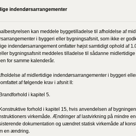
2020)
idige indendørsarrangementer
BR18 (
bestyrelsen kan meddele byggetilladelse til afholdelse af midl
BR18 (
sarrangementer i byggeri eller bygningsafsnit, som ikke er godke
2019)
dige indendørsarrangement omfatter højst samtidigt ophold af 1.
eller bygningsafsnit meddeles tilladelse til sådanne midlertidige
BR18 (
en for samme kalenderår.
BR18 (
fholdelse af midlertidige indendørsarrangementer i byggeri eller b
2018)
omfattet af følgende krav i afsnit II:
BR18 (
Brandforhold i kapitel 5.
 Konstruktive forhold i kapitel 15, hvis anvendelsen af bygnin
BR15 
struktioners virkemåde. Ændringer af lastvirkning på mindre end 5
sisterende dokumentation og uændret statisk virkemåde af konst
Tidlig
m en ændring.
2010)