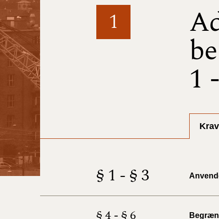
Ad
1
be
1 
Krav
§ 1 - § 3
Anvend
§ 4 - § 6
Begræns