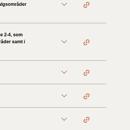
 salgsområder
e 2-4, som
råder samt i