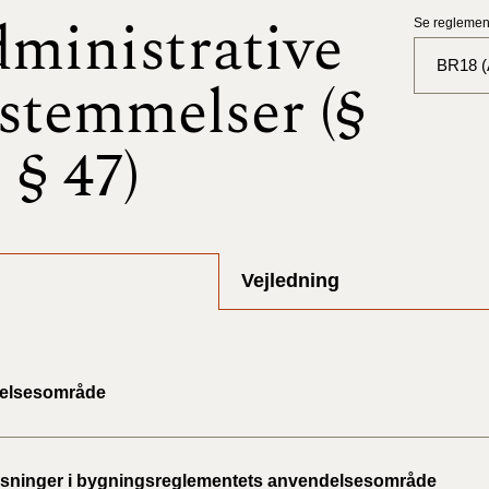
ministrative
Se reglement
BR18 (A
stemmelser (§
BR18 (
- § 47)
BR18 (
2025)
BR18 (
Vejledning
BR18 (
2024)
BR18 (
elsesområde
2024)
BR18 (
ninger i bygningsreglementets anvendelsesområde
2023)