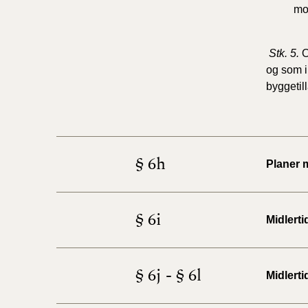
mo
Stk. 5.
O
og som i
byggetill
§ 6h
Planer 
§ 6i
Midlert
§ 6j - § 6l
Midlert