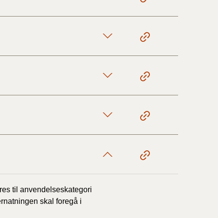
17/9 - 31/12
1/7 - 16/9
1/1 - 30/6
29/6 - 31/12
1/1-29/6 2021)
1/7-31/12
øres til anvendelseskategori
rnatningen skal foregå i
10/3-30/6