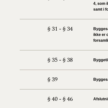
4, som i
samt i f
§ 31 - § 34
Byggesa
ikke er 
forsamli
§ 35 - § 38
Byggeti
§ 39
Bygges
§ 40 - § 46
Afslutn