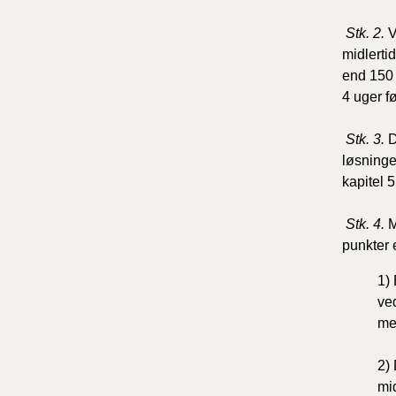
Stk. 2.
V
midlerti
end 150
4 uger fø
Stk. 3.
D
løsninge
kapitel 
Stk. 4.
M
punkter e
1) 
ve
med
2) 
mi