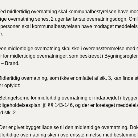
2020)
ed midlertidig overnatning skal kommunalbestyrelsen have mo
dige overnatning senest 2 uger før første overnatningsdøgn. Omf
BR18 (
 personer, skal kommunalbestyrelsen have modtaget meddelels
r.
BR18 (
2019)
en midlertidige overnatning skal ske i overensstemmelse med
r for midlertidige overnatninger, som beskrevet i Bygningsreglem
BR18 (
5 – Brand.
BR18 (
idlertidig overnatning, som ikke er omfattet af stk. 3, kan finde s
2018)
r opfyldt:
BR18 (
Betingelserne for midlertidig overnatning er indarbejdet i byggerie
dligeholdelsesplan, jf. §§ 143-146, og der er foretaget meddele
BR15 
 stk. 2.
Tidlig
Der er givet byggetilladelse til den midlertidige overnatning. Do
2010)
dlertidige overnatning sker i overensstemmelse med bestemmelse