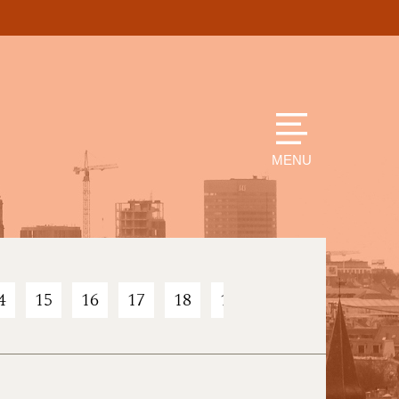
MENU
4
15
16
17
18
19
20
21
22