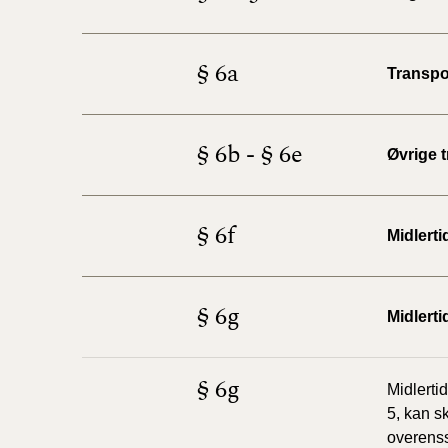
§ 6a
Transpo
§ 6b - § 6e
Øvrige 
§ 6f
Midlert
§ 6g
Midlerti
§ 6g
Midlerti
5, kan s
overens