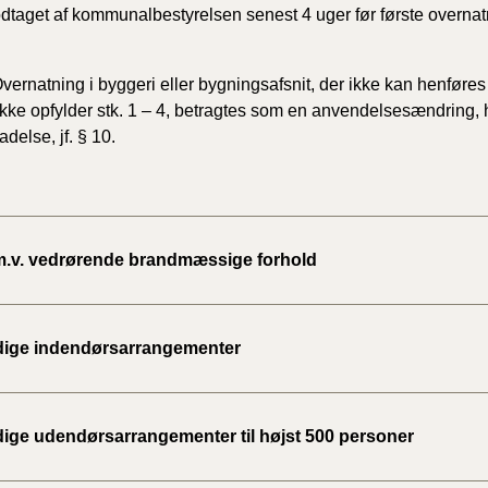
dtaget af kommunalbestyrelsen senest 4 uger før første overna
vernatning i byggeri eller bygningsafsnit, der ikke kan henføres
kke opfylder stk. 1 – 4, betragtes som en anvendelsesændring, h
adelse, jf. § 10.
m.v. vedrørende brandmæssige forhold
idige indendørsarrangementer
idige udendørsarrangementer til højst 500 personer