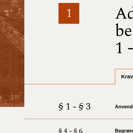
Ad
1
be
1 
Krav
§ 1 - § 3
Anvend
§ 4 - § 6
Begræns