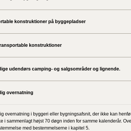
BR18 (
2022)
rtable konstruktioner på byggepladser
BR18 (
2022)
transportable konstruktioner
BR18 (
2022)
idige udendørs camping- og salgsområder og lignende.
BR18 (
2021)
dig overnatning
BR18 (
BR18 (
dig overnatning i byggeri eller bygningsafsnit, der ikke kan henf
2020)
ke i sammenlagt højst 70 døgn inden for samme kalenderår. Ove
stemmelse med bestemmelserne i kapitel 5.
BR18 (