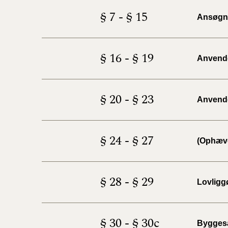
§ 7 - § 15
Ansøgni
§ 16 - § 19
Anvendel
§ 20 - § 23
Anvendel
§ 24 - § 27
(Ophæv
§ 28 - § 29
Lovligg
§ 30 - § 30c
Byggesa