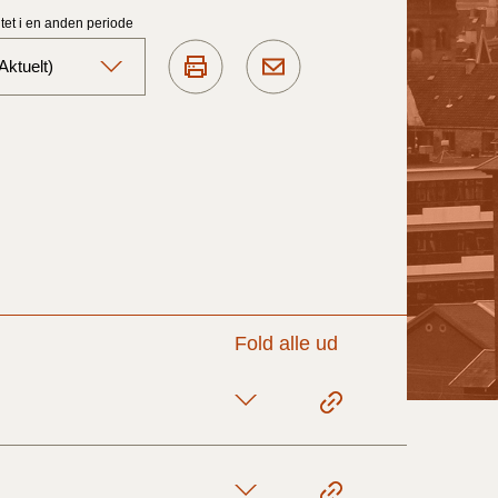
et i en anden periode
ktuelt)
Aktuelt)
1/7-31/12
1/1-30/6 2025)
1/7- 31/12
Fold alle ud
1/1- 30/06
1/1- 31/12