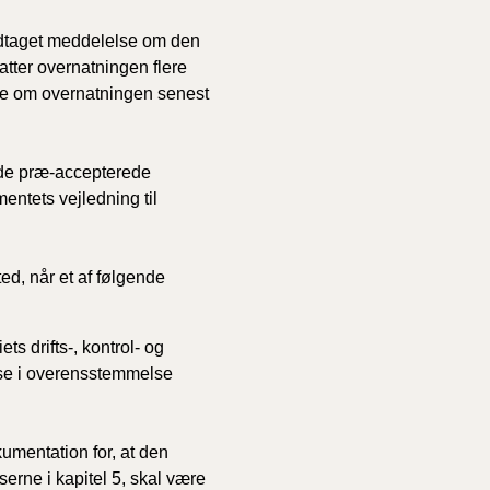
dtaget meddelelse om den
atter overnatningen flere
1/1-9/3 2020)
e om overnatningen senest
4/7-31/12
 de præ-accepterede
entets vejledning til
1/1-4/7 2019)
1/7-31/12
ted, når et af følgende
1/1-30/6 2018)
ts drifts-, kontrol- og
lse i overensstemmelse
(2015-2018)
ere BR (1961-
kumentation for, at den
rne i kapitel 5, skal være