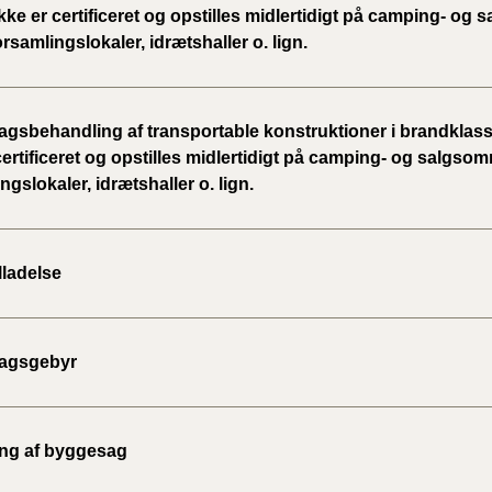
kke er certificeret og opstilles midlertidigt på camping- og
orsamlingslokaler, idrætshaller o. lign.
gsbehandling af transportable konstruktioner i brandklass
certificeret og opstilles midlertidigt på camping- og salgsom
ngslokaler, idrætshaller o. lign.
lladelse
agsgebyr
ing af byggesag