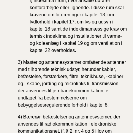
i)
Indeklima i rum, hvor ansatte udfører
kontorarbejde eller lignende. I disse rum skal
kravene
om
forureninger i kapitel 13, om
lydforhold i kapitel
17,
om lys og udsyn i
kapitel 18 samt
de
indeklimamæssige krav om
termisk indeklima
og
installationer til varme-
og køleanlæg i kapitel 19
og
om ventilation i
kapitel 22
overholdes.
3) Master og antennesystemer omfattende antenner
med tilhørende teknisk udstyr, herunder kabler,
befæstelse, forstærkere, filtre, teknikhuse, -kabiner
og –skabe, jording og microlinks til transmission,
der anvendes til jernbanekommunikation, er
undtaget fra bestemmelserne om
bebyggelsesregulerende forhold i kapitel 8.
4) Bærerør, befæstelser og antennesystemer, der
anvendes til radiokommunikation i elektroniske
kommunikationsnet, jf. § 2, nr. 4 og 5 i lov om