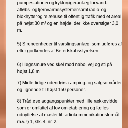
pumpestationer
og
trykforøgeranlæg
for
vand-,
2019)
afløbs- og
fjernvarmesystemer
samt
radio-
og
blokhytter
og
relæhuse til offentlig trafik med et areal
BR18 (1/1-4/7 2019)
på højst 30 m² og en højde, der ikke overstiger 3,0
m.
BR18 (1/7-31/12
2018)
5)
Sireneenheder til varslingsanlæg, som udføres af
eller godkendes af Beredskabsstyrelsen.
BR18 (1/1-30/6
2018)
6)
Hegnsmure ved skel mod nabo, vej og sti på
højst 1,8 m.
BR15 (2015-2018)
7) Midlertidige udendørs camping- og salgsområder
Tidligere BR (1961-
og lignende til højst 150 personer.
2010)
8) Trådløse adgangspunkter med lille rækkevidde
som er omfattet af lov om etablering og fælles
udnyttelse af master til radiokommunikationsformål
m.v. § 1, stk. 4, nr. 2.