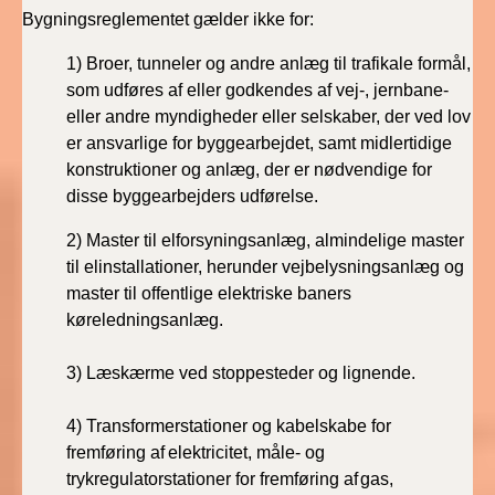
Bygningsreglementet gælder ikke for:
BR18 (1/1 - 30/6
1)
Broer, tunneler og andre anlæg til trafikale formål,
2022)
som udføres af eller godkendes af vej-, jernbane-
eller andre myndigheder eller selskaber, der ved lov
BR18 (29/6 - 31/12
er ansvarlige for byggearbejdet, samt midlertidige
2021)
konstruktioner og anlæg, der er nødvendige for
disse byggearbejders udførelse.
BR18 (1/1-29/6
2021)
2)
Master til elforsyningsanlæg, almindelige master
til elinstallationer, herunder vejbelysningsanlæg og
BR18 (1/7-31/12
master til offentlige elektriske baners
2020)
køreledningsanlæg.
BR18 (10/3-30/6
3)
Læskærme ved stoppesteder og lignende.
2020)
4)
Transformerstationer og kabelskabe for
BR18 (1/1-9/3 2020)
fremføring
af
elektricitet, måle- og
trykregulatorstationer for fremføring af
gas,
BR18 (4/7-31/12