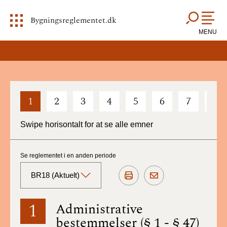
Bygningsreglementet.dk
MENU
1
2
3
4
5
6
7
8
Swipe horisontalt for at se alle emner
Se reglementet i en anden periode
BR18 (Aktuelt)
BR18 (Aktuelt)
1
Administrative
bestemmelser (§ 1 - § 47)