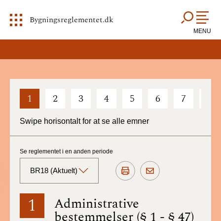
Bygningsreglementet.dk
MENU
1
2
3
4
5
6
7
8
Swipe horisontalt for at se alle emner
Se reglementet i en anden periode
BR18 (Aktuelt)
BR18 (Aktuelt)
1
Administrative
bestemmelser (§ 1 - § 47)