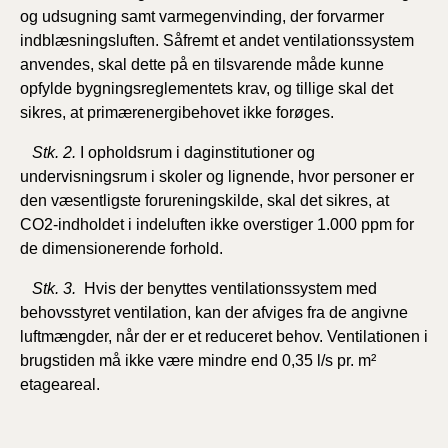
2019)
og udsugning samt varmegenvinding, der forvarmer
indblæsningsluften. Såfremt et andet ventilationssystem
anvendes, skal dette på en tilsvarende måde kunne
BR18 (1/1-4/7 2019)
opfylde bygningsreglementets krav, og tillige skal det
sikres, at primærenergibehovet ikke forøges.
BR18 (1/7-31/12
2018)
Stk. 2.
I opholdsrum i daginstitutioner og
undervisningsrum i skoler og lignende, hvor personer er
BR18 (1/1-30/6
den væsentligste forureningskilde, skal det sikres, at
2018)
CO2-indholdet i indeluften ikke overstiger 1.000 ppm for
de dimensionerende forhold.
BR15 (2015-2018)
Stk. 3.
Hvis der benyttes ventilationssystem med
Tidligere BR (1961-
behovsstyret ventilation, kan der afviges fra de angivne
2010)
luftmængder, når der er et reduceret behov. Ventilationen i
brugstiden må ikke være mindre
end 0,35 l/s pr. m²
etageareal.