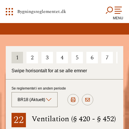
Bygningsreglementet.dk
MENU
1
2
3
4
5
6
7
8
Swipe horisontalt for at se alle emner
Se reglementet i en anden periode
BR18 (Aktuelt)
BR18 (Aktuelt)
22
Ventilation (§ 420 - § 452)