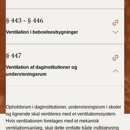
BR18 (1/1 - 30/6
§ 443 - § 446
2022)
Ventilation i beboelsesbygninger
BR18 (29/6 - 31/12
2021)
§ 447
BR18 (1/1-29/6
2021)
Ventilation af daginstitutioner og
BR18 (1/7-31/12
undervisningsrum
2020)
BR18 (10/3-30/6
2020)
Opholdsrum i daginstitutioner, undervisningsrum i skoler
og lignende skal ventileres med et ventilationssystem.
BR18 (1/1-9/3 2020)
Hvis ventilationen foretages med et mekanisk
ventilationsanlæg, skal dette omfatte både indblæsning
BR18 (4/7-31/12