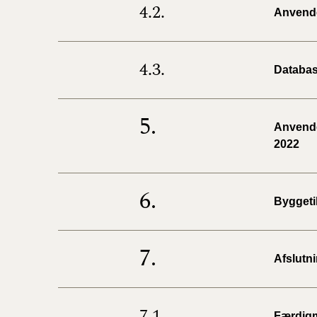
4.2.
Anvendel
4.3.
Databas
5.
Anvendel
2022
6.
Byggeti
7.
Afslutn
7.1.
Færdig