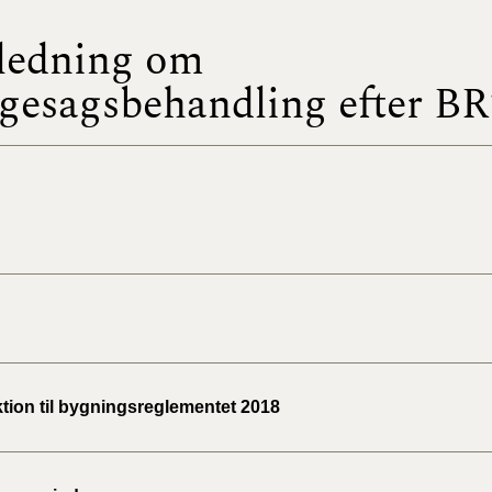
ledning om
BR18 (
2022)
gesagsbehandling efter BR
BR18 (
2022)
BR18 (
2022)
BR18 (
2021)
BR18 (
ktion til bygningsreglementet 2018
BR18 (
2020)
BR18 (