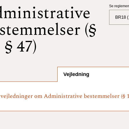
ministrative
Se reglement
BR18 (1
stemmelser (§
BR18 (
- § 47)
BR18 (
2025)
BR18 (
Vejledning
BR18 (
2024)
e vejledninger om Administrative bestemmelser (§ 1 
BR18 (
2024)
BR18 (
2023)