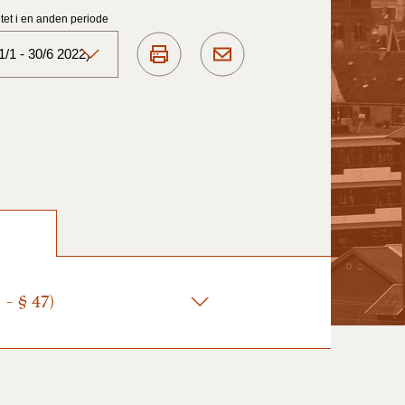
et i en anden periode
/1 - 30/6 2022)
Aktuelt)
1/7-31/12
1/1-30/6 2025)
1/7- 31/12
- § 47)
1/1- 30/06
1/1- 31/12