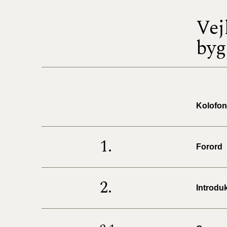
Vej
byg
Kolofon
1.
Forord
2.
Introdu