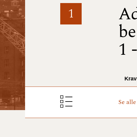
Ad
1
be
1 
Krav
Se all