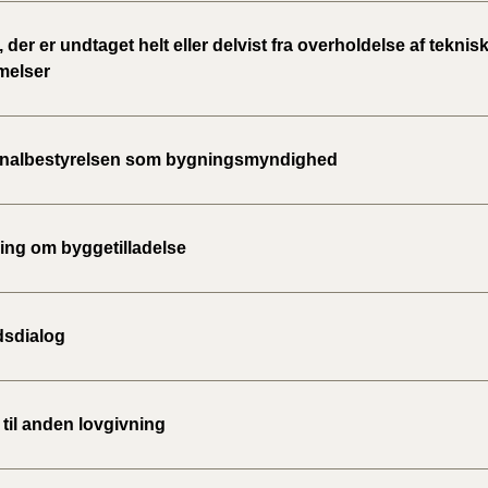
 der er undtaget helt eller delvist fra overholdelse af teknis
melser
albestyrelsen som bygningsmyndighed
ng om byggetilladelse
sdialog
til anden lovgivning