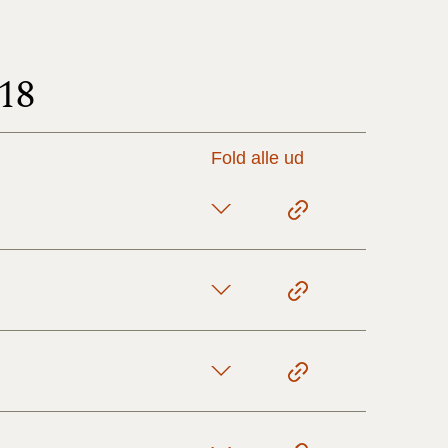
17/9 - 31/12
18
1/7 - 16/9
Fold alle ud
1/1 - 30/6
29/6 - 31/12
1/1-29/6 2021)
1/7-31/12
10/3-30/6