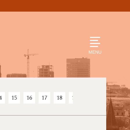
MENU
4
15
16
17
18
19
20
21
22