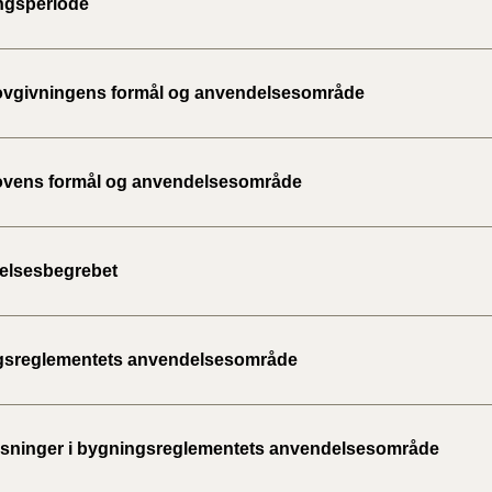
ngsperiode
2020)
BR18 (
vgivningens formål og anvendelsesområde
BR18 (
2019)
vens formål og anvendelsesområde
BR18 (
BR18 (
elsesbegrebet
2018)
BR18 (
gsreglementets anvendelsesområde
BR15 
ninger i bygningsreglementets anvendelsesområde
Tidlig
2010)