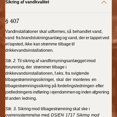
Sikring af vandkvalitet
2022)
BR18 (1/1 - 30/6
§ 407
2022)
Vandinstallationer
skal udformes,
så
behandlet vand,
BR18 (29/6 - 31/12
vand
fra
brandslukningsanlæg
og
vand,
der
er
tappet
ved
2021)
et
tapsted,
ikke kan
strømme
tilbage
til
drikkevandsinstallationen.
BR18 (1/1-29/6
2021)
Stk.
2.
Til
sikring
af
vandforsyningsanlægget
imod
forurening,
der
strømmer
tilbage
i
BR18 (1/7-31/12
drikkevandsinstallationen, f.eks.
fra
svigtende
2020)
tilbagestrømningssikringer,
skal
der
monteres
en
tilbagestrømningssikring
på
fordelingsledningen
efter
BR18 (10/3-30/6
jordledningens
indføring
i
ejendommen
og
inden
afgrening
2020)
til
anden
ledning.
BR18 (1/1-9/3 2020)
Stk.
3.
Sikring
mod
tilbagestrømning
skal
ske
i
overensstemmelse med
DS/EN
1717
Sikring
mod