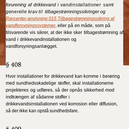
BR18 (4/7-31/12
forurening
af
drikkevand
i
vandinstallationer
samt
2019)
generelle
krav
til
tilbagestrømningssikringer
og
Rørcenter-anvisning 015 Tilbagestrømningssikring af
BR18 (1/1-4/7 2019)
vandforsyningssystemer
,
eller
på
en måde,
som
på
tilsvarende
vis
sikrer,
at
der
ikke
sker
tilbagestrømning
af
BR18 (1/7-31/12
vand
i
drikkevandinstallationen
og
2018)
vandforsyningsanlægget.
BR18 (1/1-30/6
§ 408
2018)
Hvor
installationer
for
drikkevand
kan
komme
i
berøring
BR15 (2015-2018)
med
sundhedsskadelige
stoffer,
skal
installationerne
projekteres
og
udføres,
så
der
opnås
sikkerhed
mod
Tidligere BR (1961-
indtrængen
af
sådanne
stoffer
i
2010)
drikkevandsinstallationen
ved
korrosion
eller
diffusion,
så
der
ikke
kan
opstå
sundhedsfare.