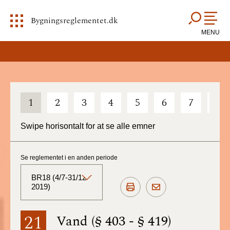
Bygningsreglementet.dk
MENU
1
2
3
4
5
6
7
8
Swipe horisontalt for at se alle emner
Se reglementet i en anden periode
BR18 (4/7-31/12
2019)
BR18 (Aktuelt)
21
Vand (§ 403 - § 419)