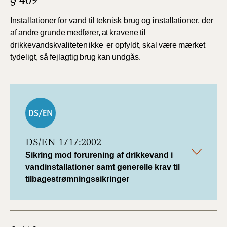
§ 409
Installationer
for
vand
til
teknisk
brug
og
installationer,
der
af
andre
grunde
medfører,
at
kravene
til
drikkevandskvaliteten
ikke
er
opfyldt,
skal
være
mærket
tydeligt,
så
fejlagtig
brug
kan
undgås.
DS/EN 1717:2002
Sikring mod forurening af drikkevand i
vandinstallationer samt generelle krav til
tilbagestrømningssikringer