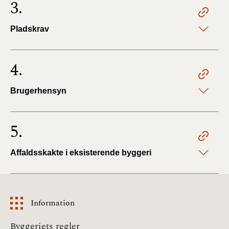
3.
Pladskrav
4.
Brugerhensyn
5.
Affaldsskakte i eksisterende byggeri
Information
Information
Byggeriets regler