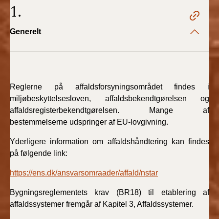
1.
2022)
BR18 (1/1 - 30/6
Generelt
2022)
BR18 (29/6 - 31/12
2021)
Reglerne på affaldsforsyningsområdet findes i
BR18 (1/1-29/6
miljøbeskyttelsesloven, affaldsbekendtgørelsen og
2021)
affaldsregisterbekendtgørelsen. Mange af
bestemmelserne udspringer af EU-lovgivning.
BR18 (1/7-31/12
Yderligere information om affaldshåndtering kan findes
2020)
på følgende link:
BR18 (10/3-30/6
https://ens.dk/ansvarsomraader/affald/nstar
2020)
Bygningsreglementets krav (BR18) til etablering af
BR18 (1/1-9/3 2020)
affaldssystemer fremgår af Kapitel 3, Affaldssystemer.