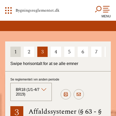
Bygningsreglementet.dk
MENU
1
2
3
4
5
6
7
8
Swipe horisontalt for at se alle emner
Se reglementet i en anden periode
BR18 (1/1-4/7
2019)
BR18 (Aktuelt)
3
Affaldssystemer (§ 63 - §