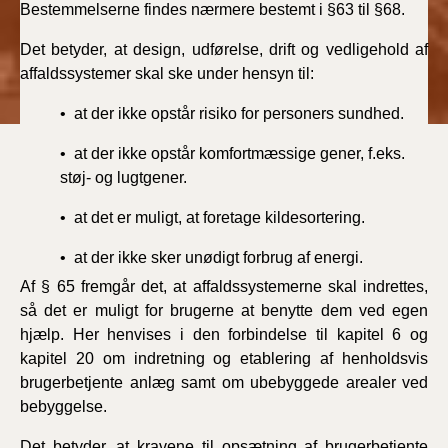
Bestemmelserne findes nærmere bestemt i §63 til §68.
BR18 (4/7-31/12
2019)
Det betyder, at design, udførelse, drift og vedligehold af
affaldssystemer skal ske under hensyn til:
BR18 (1/1-4/7 2019)
• at der ikke opstår risiko for personers sundhed.
BR18 (1/7-31/12
2018)
• at der ikke opstår komfortmæssige gener, f.eks.
støj- og lugtgener.
BR18 (1/1-30/6
• at det er muligt, at foretage kildesortering.
2018)
• at der ikke sker unødigt forbrug af energi.
BR15 (2015-2018)
Af § 65 fremgår det, at affaldssystemerne skal indrettes,
så det er muligt for brugerne at benytte dem ved egen
Tidligere BR (1961-
hjælp. Her henvises i den forbindelse til kapitel 6 og
2010)
kapitel 20 om indretning og etablering af henholdsvis
brugerbetjente anlæg samt om ubebyggede arealer ved
bebyggelse.
Det betyder, at kravene til opsætning af brugerbetjente