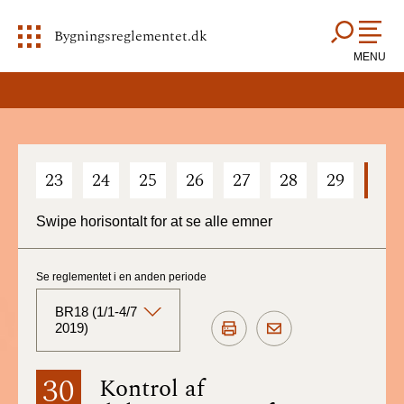
Bygningsreglementet.dk
MENU
23
24
25
26
27
28
29
30
Swipe horisontalt for at se alle emner
Se reglementet i en anden periode
BR18 (1/1-4/7
2019)
BR18 (Aktuelt)
30
Kontrol af