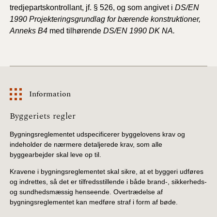
tredjepartskontrollant, jf.
§ 526, og som angivet i
DS/EN
1990 Projekteringsgrundlag
for bærende konstruktioner,
Anneks B4
med tilhørende
DS/EN 1990 DK NA.
Information
Information
Byggeriets regler
Bygningsreglementet udspecificerer byggelovens krav og
indeholder de nærmere detaljerede krav, som alle
byggearbejder skal leve op til.
Kravene i bygningsreglementet skal sikre, at et byggeri udføres
og indrettes, så det er tilfredsstillende i både brand-, sikkerheds-
og sundhedsmæssig henseende. Overtrædelse af
bygningsreglementet kan medføre straf i form af bøde.