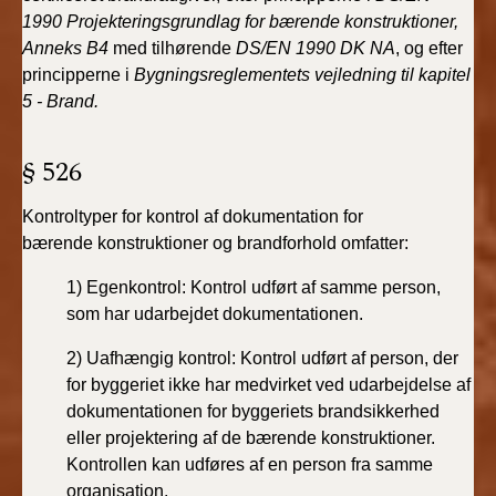
BR18 (4/7-31/12
1990 Projekteringsgrundlag
for bærende konstruktioner,
2019)
Anneks B4
med
tilhørende
DS/EN 1990 DK NA
, og efter
principperne i
Bygningsreglementets
vejledning til kapitel
BR18 (1/1-4/7 2019)
5 - Brand.
BR18 (1/7-31/12
§ 526
2018)
Kontroltyper for kontrol af dokumentation for
BR18 (1/1-30/6
bærende
konstruktioner og brandforhold omfatter:
2018)
1) Egenkontrol: Kontrol udført af samme person,
BR15 (2015-2018)
som har
udarbejdet dokumentationen.
2) Uafhængig kontrol: Kontrol udført af person, der
Tidligere BR (1961-
2010)
for
byggeriet ikke har medvirket ved udarbejdelse af
dokumentationen
for byggeriets brandsikkerhed
eller projektering
af de bærende konstruktioner.
Kontrollen kan
udføres af en person fra samme
organisation.