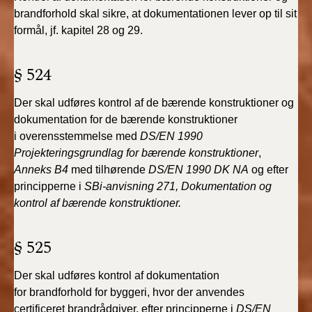
2022)
brandforhold skal sikre, at dokumentationen lever op
til sit
formål, jf. kapitel 28 og 29.
BR18 (1/1 - 30/6
2022)
§ 524
BR18 (29/6 - 31/12
Der skal udføres kontrol af de bærende konstruktioner
og
2021)
dokumentation for de bærende konstruktioner
i
overensstemmelse med
DS/EN 1990
BR18 (1/1-29/6
Projekteringsgrundlag
2021)
for bærende konstruktioner
,
Anneks B4
med tilhørende
DS/EN 1990 DK NA
og efter
principperne i
SBi-anvisning 271, Dokumentation og
BR18 (1/7-31/12
2020)
kontrol af bærende konstruktioner
.
BR18 (10/3-30/6
§ 525
2020)
Der skal udføres kontrol af dokumentation
BR18 (1/1-9/3 2020)
for
brandforhold for byggeri, hvor der anvendes
certificeret
brandrådgiver, efter principperne i
DS/EN