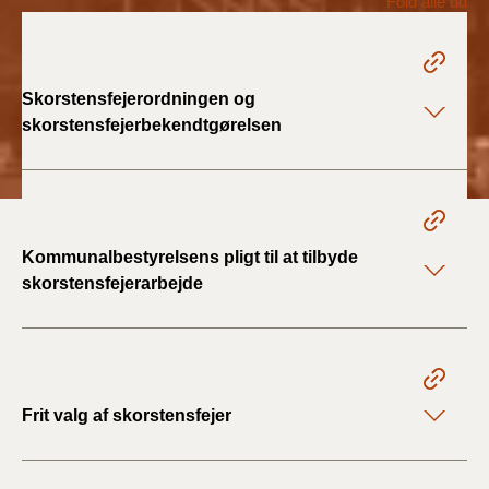
Fold alle ud
2022)
BR18 (1/1 - 30/6
2022)
Skorstensfejerordningen og
skorstensfejerbekendtgørelsen
BR18 (29/6 - 31/12
2021)
BR18 (1/1-29/6
2021)
Kommunalbestyrelsens pligt til at tilbyde
skorstensfejerarbejde
BR18 (1/7-31/12
2020)
BR18 (10/3-30/6
2020)
Frit valg af skorstensfejer
BR18 (1/1-9/3 2020)