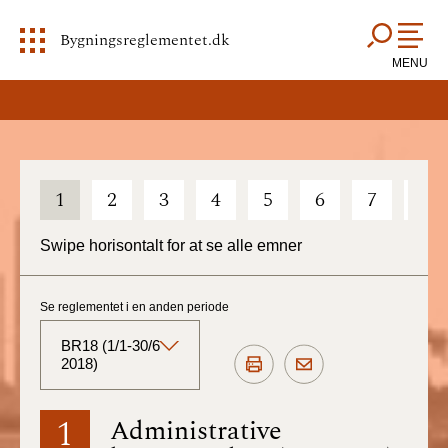
Bygningsreglementet.dk
MENU
1
2
3
4
5
6
7
8
Swipe horisontalt for at se alle emner
Se reglementet i en anden periode
BR18 (1/1-30/6
2018)
BR18 (Aktuelt)
1
Administrative