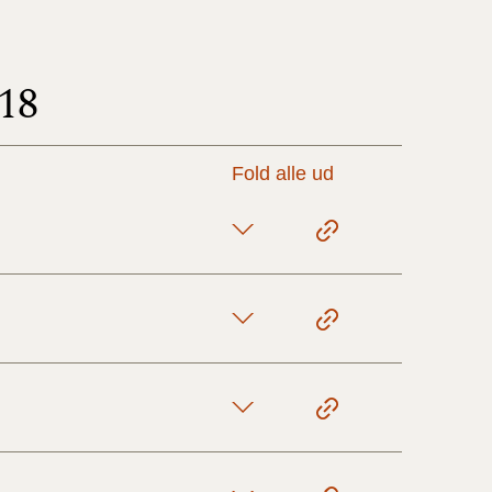
17/9 - 31/12
18
1/7 - 16/9
Fold alle ud
1/1 - 30/6
29/6 - 31/12
1/1-29/6 2021)
1/7-31/12
10/3-30/6