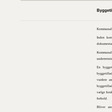
Byggeti
Kommunalbe
Inden kom
dokumentat
Kommunal
underretnin
En bygget
byggetilla
vurdere a
byggetilla
vælge fors
forhold.
Bliver an