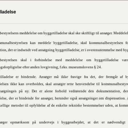
lladelse
styrelsens meddelelse om byggetilladelse skal ske skriftligt til ansøger. Meddel
munalbestyrelsen kan meddele byggetilladelse, skal kommunalbestyrelsen f
ion, der er indsendt ved ansøgning byggetilladelse, er i overensstemmelse med by
bestyrelsen skal i forbindelse med meddelelse om byggetilladelse v
gsforpligtelse efter anden lovgivning, f.eks. museumslovens § 24.
illadelse er bindende. Ansøger må ikke fravige fra det, der fremgår af by
delsen ikke kan overholdes, skal ansøger rette henvendelse til kommunalbestyrel
nsøgningen på ny. Det er alene forhold vedrørende den dokumentation, d
delse, der er bindende for ansøger, herunder også ansøgninger om dispensation. 
kellige metoder til opfyldelse af de enkelte tekniske bestemmelser uden, at komm
søger opmærksom på undervejs i byggearbejdet, at det er nødvendigt 