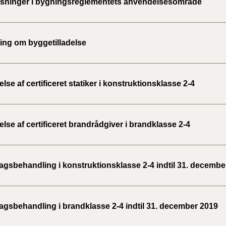
ninger i bygningsreglementets anvendelsesområde
2020)
BR18 (
ng om byggetilladelse
BR18 (
2019)
se af certificeret statiker i konstruktionsklasse 2-4
BR18 (
BR18 (
se af certificeret brandrådgiver i brandklasse 2-4
2018)
BR18 (
gsbehandling i konstruktionsklasse 2-4 indtil 31. decembe
BR15 
gsbehandling i brandklasse 2-4 indtil 31. december 2019
Tidlig
2010)