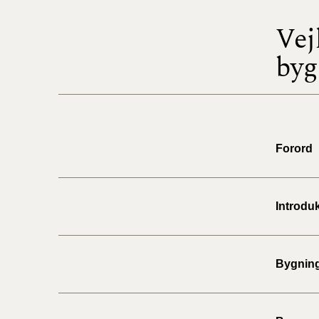
Vej
byg
Forord
Introdu
Bygnin