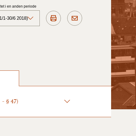
et i en anden periode
1/1-30/6 2018)
Aktuelt)
1/7-31/12
1/1-30/6 2025)
1/7- 31/12
- § 47)
1/1- 30/06
1/1- 31/12