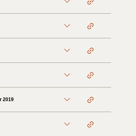
1/1-9/3 2020)
4/7-31/12
1/1-4/7 2019)
1/7-31/12
1/1-30/6 2018)
r 2019
(2015-2018)
ere BR (1961-