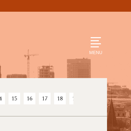
MENU
4
15
16
17
18
19
20
21
22