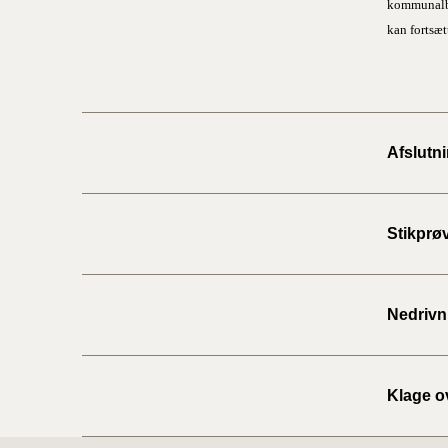
kommunalbe
kan fortsæt
Afslutn
Stikprø
Nedrivn
Klage o