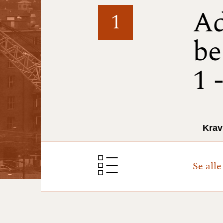
Ad
1
be
1 
Krav
Se all