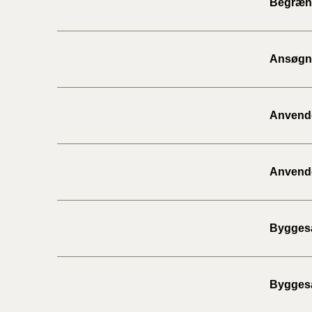
Begræns
Ansøgni
Anvendel
Anvendel
Byggesa
Byggesa