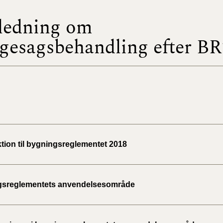
ledning om
BR18 (
2022)
gesagsbehandling efter BR
BR18 (
2022)
BR18 (
2022)
BR18 (
2021)
ktion til bygningsreglementet 2018
BR18 (
gsreglementets anvendelsesområde
BR18 (
2020)
BR18 (