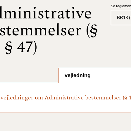
ministrative
Se reglement
BR18 (
stemmelser (§
BR18 (
- § 47)
BR18 (
2025)
BR18 (
Vejledning
BR18 (
2024)
e vejledninger om Administrative bestemmelser (§ 1 
BR18 (
2024)
BR18 (
2023)