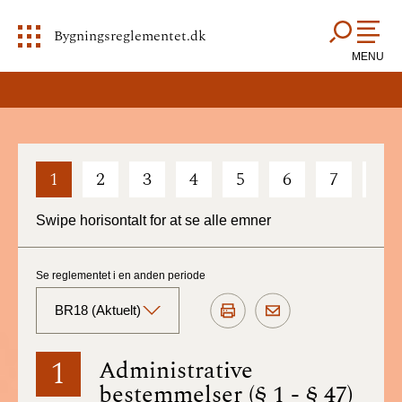
Bygningsreglementet.dk
MENU
1
2
3
4
5
6
7
8
Swipe horisontalt for at se alle emner
Se reglementet i en anden periode
BR18 (Aktuelt)
BR18 (Aktuelt)
1
Administrative
bestemmelser (§ 1 - § 47)