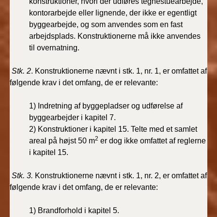
konstruktioner, hvori der udføres tegnestuearbejde,
2019)
kontorarbejde eller lignende, der ikke er egentligt
byggearbejde, og som anvendes som en fast
BR18 (1/1-4/7 2019)
arbejdsplads. Konstruktionerne må ikke anvendes
til overnatning.
BR18 (1/7-31/12
2018)
Stk. 2
. Konstruktionerne nævnt i stk. 1, nr. 1, er omfattet af
følgende krav i det omfang, de er relevante:
BR18 (1/1-30/6
2018)
1) Indretning af byggepladser og udførelse af
byggearbejder i kapitel 7.
BR15 (2015-2018)
2) Konstruktioner i kapitel 15. Telte med et samlet
2
areal på højst 50 m
er dog ikke omfattet af reglerne
Tidligere BR (1961-
i kapitel 15.
2010)
Stk. 3.
Konstruktionerne nævnt i stk. 1, nr. 2, er omfattet af
følgende krav i det omfang, de er relevante:
1) Brandforhold i kapitel 5.