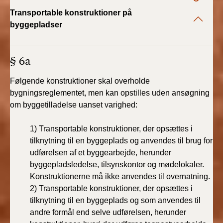
Transportable konstruktioner på
BR18 (1/1 - 30/6
byggepladser
2022)
BR18 (29/6 - 31/12
§ 6a
2021)
Følgende konstruktioner skal overholde
BR18 (1/1-29/6
bygningsreglementet, men kan opstilles uden ansøgning
2021)
om byggetilladelse uanset varighed:
BR18 (1/7-31/12
1) Transportable konstruktioner, der opsættes i
2020)
tilknytning til en byggeplads og anvendes til brug for
udførelsen af et byggearbejde, herunder
BR18 (10/3-30/6
byggepladsledelse, tilsynskontor og mødelokaler.
2020)
Konstruktionerne må ikke anvendes til overnatning.
2) Transportable konstruktioner, der opsættes i
BR18 (1/1-9/3 2020)
tilknytning til en byggeplads og som anvendes til
andre formål end selve udførelsen, herunder
BR18 (4/7-31/12