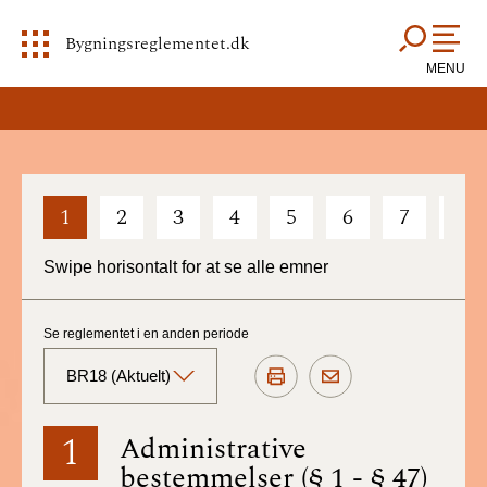
Bygningsreglementet.dk
MENU
1
2
3
4
5
6
7
8
Swipe horisontalt for at se alle emner
Se reglementet i en anden periode
BR18 (Aktuelt)
BR18 (Aktuelt)
1
Administrative
bestemmelser (§ 1 - § 47)