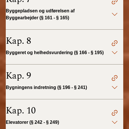
2019)
Byggepladsen og udførelsen af
Byggearbejder (§ 161 - § 165)
BR18 (1/1-4/7 2019)
BR18 (1/7-31/12
Kap. 8
2018)
Byggeret og helhedsvurdering (§ 166 - § 195)
BR18 (1/1-30/6
2018)
Kap. 9
BR15 (2015-2018)
Bygningens indretning (§ 196 - § 241)
Tidligere BR (1961-
2010)
Kap. 10
Elevatorer (§ 242 - § 249)