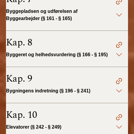
2019)
Byggepladsen og udførelsen af
Byggearbejder (§ 161 - § 165)
BR18 (1/1-4/7 2019)
BR18 (1/7-31/12
Kap. 8
2018)
Byggeret og helhedsvurdering (§ 166 - § 195)
BR18 (1/1-30/6
2018)
Kap. 9
BR15 (2015-2018)
Bygningens indretning (§ 196 - § 241)
Tidligere BR (1961-
2010)
Kap. 10
Elevatorer (§ 242 - § 249)