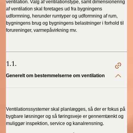
ventilation. Valg af ventilationstype, samt dimensionering
2019)
af ventilation skal foretages ud fra bygningens
udformning, herunder rumtyper og udformning af rum,
BR18 (1/1-4/7 2019)
bygningens brug og bygningens belastninger i forhold til
forureninger, varmepåvirkning mv.
BR18 (1/7-31/12
2018)
BR18 (1/1-30/6
1.1.
2018)
Generelt om bestemmelserne om ventilation
BR15 (2015-2018)
Tidligere BR (1961-
2010)
Ventilationssystemer skal planlægges, så der er fokus på
bygbare løsninger og så føringsveje er gennemtænkt og
muliggør inspektion, service og kanalrensning.