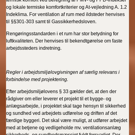
og lokale termiske komfortkriterier og At-vejledning A. 1.2
Indeklima. For ventilation af rum med ildsteder henvises
til §§301-303 samt til Gassikkerhedsloven.
Rengøringsstandarden i et rum har stor betydning for
luftkvaliteten. Der henvises til bekendtgørelse om faste
arbejdssteders indretning.
Regler i arbejdsmiljølovgivningen af særlig relevans i
forbindelse med projektering.
Efter arbejdsmiljølovens § 33 gælder det, at den der
rådgiver om eller leverer et projekt til et bygge- og
anlægsarbejde, i projektet skal tage hensyn til sikkerhed
og sundhed ved arbejdets udførelse og driften af det
færdige byggeri. Det skal være muligt, at udfører arbejdet
med at betjene og vedligeholde mv. ventilationsanlæg
sikkerheds- og sundhedsmæssigt fuldt forsvarligt. Der