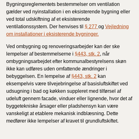
Bygningsreglementets bestemmelser om ventilation
gælder ved nyinstallation i en eksisterende bygning eller
ved total udskiftning af et eksisterende
ventilationssystem. Der henvises til
§ 277
og
Vejledning
om installationer i eksisterende bygninger.
Ved ombygning og renoveringsarbejder kan der ske
lempelser af bestemmelserne i
§443, stk. 2
, når
ombygningsarbejdet efter kommunalbestyrelsens skøn
ikke kan udføres uden omfattende ændringer i
bebyggelsen. En lempelse af
§443, stk. 2
kan
eksempelvis være tilvejebringelse af basisluftskiftet ved
udsugning i bad og køkken suppleret med tilførsel af
udeluft gennem facade, vinduer eller lignende, hvor det af
byggetekniske årsager eller pladshensyn kan være
vanskeligt at etablere mekanisk indblæsning. Dette
medfører ikke lempelser af kravet til grundluftskiftet.