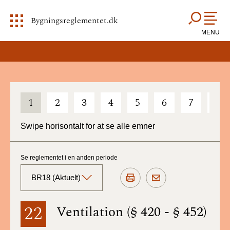
Bygningsreglementet.dk
MENU
1
2
3
4
5
6
7
8
Swipe horisontalt for at se alle emner
Se reglementet i en anden periode
BR18 (Aktuelt)
BR18 (Aktuelt)
22
Ventilation (§ 420 - § 452)