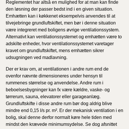
Reglementet har altså en mulighed for at man kan finde
den løsning der passer bedst ind i en given situation.
Emhætten kan i køkkenet eksempelvis anvendes til at
tilvejebringe grundluftskiftet, men bør i denne situation
være integreret med boligens øvrige ventilationssystem.
Alternativt kan ventilationssystemet og emhætten være to
adskilte enheder, hvor ventilationssystemet varetager
kravet om grundluftskiftet, mens emhætten sikrer
udsugningen ved madlavning.
Der er krav om, at ventilationen i andre rum end de
ovenfor nævnte dimensioneres under hensyn til
rummenes størrelse og anvendelse. Andre rum i
beboelsesbygninger kan fx være kældre, vaske- og
tørrerum, sauna, elevatorer eller garageanlæg.
Grundluftskifte i disse andre rum bør dog aldrig blive
mindre end 0,15 l/s pr. m². Er der mekanisk ventilation i en
bolig, skal denne derfor normalt køre hele tiden med
mindst den krævede minimumsydelse. Se dog afsnittet