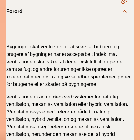
Forord
BR18 (1/1 - 30/6
2022)
BR18 (29/6 - 31/12
2021)
Bygninger skal ventileres for at sikre, at beboere og
brugere af bygninger har et acceptabelt indeklima.
BR18 (1/1-29/6
Ventilationen skal sikre, at der er frisk luft til brugerne,
2021)
samt at fugt og andre forureninger ikke optræder i
koncentrationer, der kan give sundhedsproblemer, gener
BR18 (1/7-31/12
for brugerne eller skader på bygningerne.
2020)
Ventilationen kan udføres ved systemer for naturlig
BR18 (10/3-30/6
ventilation, mekanisk ventilation eller hybrid ventilation.
2020)
”Ventilationssystemer” refererer både til naturlig
ventilation, hybrid ventilation og mekanisk ventilation.
BR18 (1/1-9/3 2020)
”Ventilationsanlæg” refererer alene til mekanisk
ventilation, herunder den mekaniske del af hybrid
BR18 (4/7-31/12