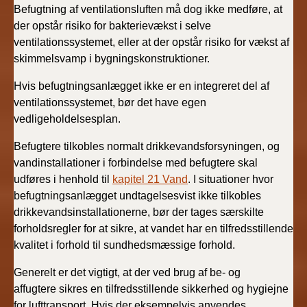
Befugtning af ventilationsluften må dog ikke medføre, at
der opstår risiko for bakterievækst i selve
ventilationssystemet, eller at der opstår risiko for vækst af
skimmelsvamp i bygningskonstruktioner.
Hvis befugtningsanlægget ikke er en integreret del af
ventilationssystemet, bør det have egen
vedligeholdelsesplan.
Befugtere tilkobles normalt drikkevandsforsyningen, og
vandinstallationer i forbindelse med befugtere skal
udføres i henhold til
kapitel 21 Vand
. I situationer hvor
befugtningsanlægget undtagelsesvist ikke tilkobles
drikkevandsinstallationerne, bør der tages særskilte
forholdsregler for at sikre, at vandet har en tilfredsstillende
kvalitet i forhold til sundhedsmæssige forhold.
Generelt er det vigtigt, at der ved brug af be- og
affugtere sikres en tilfredsstillende sikkerhed og hygiejne
for lufttransport. Hvis der eksempelvis anvendes