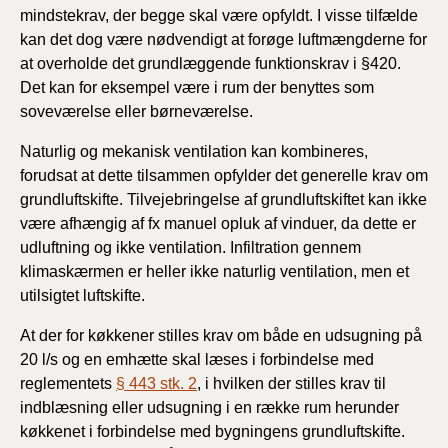
mindstekrav, der begge skal være opfyldt. I visse tilfælde
kan det dog være nødvendigt at forøge luftmængderne for
at overholde det grundlæggende funktionskrav i §420.
Det kan for eksempel være i rum der benyttes som
soveværelse eller børneværelse.
Naturlig og mekanisk ventilation kan kombineres,
forudsat at dette tilsammen opfylder det generelle krav om
grundluftskifte. Tilvejebringelse af grundluftskiftet kan ikke
være afhængig af fx manuel opluk af vinduer, da dette er
udluftning og ikke ventilation. Infiltration gennem
klimaskærmen er heller ikke naturlig ventilation, men et
utilsigtet luftskifte.
At der for køkkener stilles krav om både en udsugning på
20 l/s og en emhætte skal læses i forbindelse med
reglementets
§ 443 stk. 2
, i hvilken der stilles krav til
indblæsning eller udsugning i en række rum herunder
køkkenet i forbindelse med bygningens grundluftskifte.