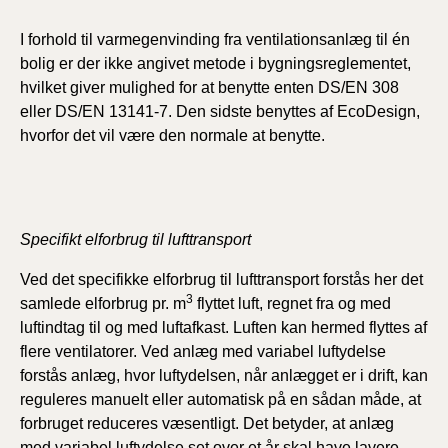
I forhold til varmegenvinding fra ventilationsanlæg til én
bolig er der ikke angivet metode i bygningsreglementet,
hvilket giver mulighed for at benytte enten DS/EN 308
eller DS/EN 13141-7. Den sidste benyttes af EcoDesign,
hvorfor det vil være den normale at benytte.
Specifikt elforbrug til lufttransport
Ved det specifikke elforbrug til lufttransport forstås her det
3
samlede elforbrug pr. m
flyttet luft, regnet fra og med
luftindtag til og med luftafkast. Luften kan hermed flyttes af
flere ventilatorer. Ved anlæg med variabel luftydelse
forstås anlæg, hvor luftydelsen, når anlægget er i drift, kan
reguleres manuelt eller automatisk på en sådan måde, at
forbruget reduceres væsentligt. Det betyder, at anlæg
med variabel luftydelse set over et år skal have lavere