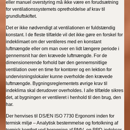
eller manuel overstyring må ikke være en forudsætning
for ventilationssystemets opretholdelse af krav til
grundluftskiftet.
Det er ikke nødvendigt at ventilationen er fuldstændig
konstant. I de fleste tilfælde vil det ikke gøre en forskel for
indeklimaet om der ventileres med en konstant
luftmængde eller om man over en lidt længere periode i
gennemsnit har den krævede luftmængde. For de
dimensionerende forhold bør den gennemsnitlige
ventilation over en time for kontorer og en lektion for
undervisningslokaler kunne overholde den krævede
luftmængde. Bygningsreglementets øvrige krav til
indeklima skal derudover overholdes. I alle tilfælde sikres
det, at bygningen er ventileret i henhold til den brug, den
har.
Der henvises til DS/EN ISO 7730 Ergonomi inden for
termisk miljø – Analytisk bestemmelse og fortolkning af
termisk komfort ved beregning af PMV- og PPD-indekser