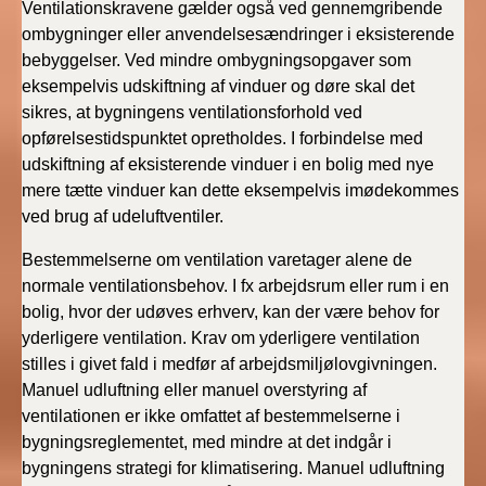
Ventilationskravene gælder også ved gennemgribende
ombygninger eller anvendelsesændringer i eksisterende
bebyggelser. Ved mindre ombygningsopgaver som
eksempelvis udskiftning af vinduer og døre skal det
sikres, at bygningens ventilationsforhold ved
opførelsestidspunktet opretholdes. I forbindelse med
udskiftning af eksisterende vinduer i en bolig med nye
mere tætte vinduer kan dette eksempelvis imødekommes
ved brug af udeluftventiler.
Bestemmelserne om ventilation varetager alene de
normale ventilationsbehov. I fx arbejdsrum eller rum i en
bolig, hvor der udøves erhverv, kan der være behov for
yderligere ventilation. Krav om yderligere ventilation
stilles i givet fald i medfør af arbejdsmiljølovgivningen.
Manuel udluftning eller manuel overstyring af
ventilationen er ikke omfattet af bestemmelserne i
bygningsreglementet, med mindre at det indgår i
bygningens strategi for klimatisering. Manuel udluftning