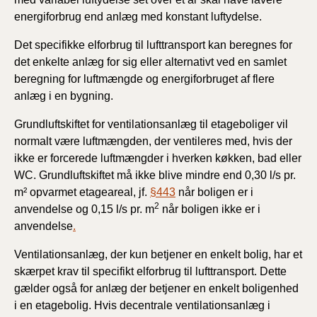
energiforbrug end anlæg med konstant luftydelse.
Det specifikke elforbrug til lufttransport kan beregnes for
det enkelte anlæg for sig eller alternativt ved en samlet
beregning for luftmængde og energiforbruget af flere
anlæg i en bygning.
Grundluftskiftet for ventilationsanlæg til etageboliger vil
normalt være luftmængden, der ventileres med, hvis der
ikke er forcerede luftmængder i hverken køkken, bad eller
WC. Grundluftskiftet må ikke blive mindre end 0,30 l/s pr.
m² opvarmet etageareal, jf.
§443
når boligen er i
2
anvendelse og 0,15 l/s pr. m
når boligen ikke er i
anvendelse
.
Ventilationsanlæg, der kun betjener en enkelt bolig, har et
skærpet krav til specifikt elforbrug til lufttransport. Dette
gælder også for anlæg der betjener en enkelt boligenhed
i en etagebolig. Hvis decentrale ventilationsanlæg i