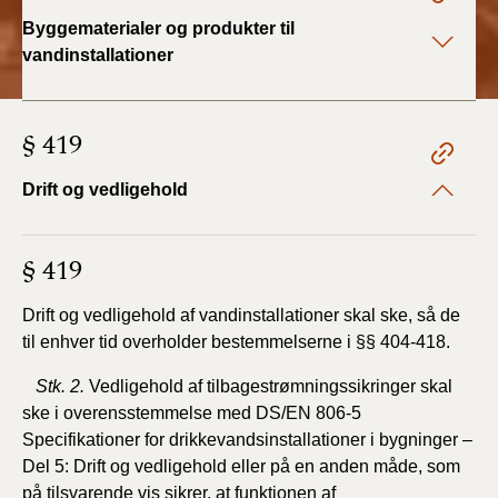
2019)
Byggematerialer og produkter til
vandinstallationer
BR18 (1/1-4/7 2019)
BR18 (1/7-31/12
§ 419
2018)
Drift og vedligehold
BR18 (1/1-30/6
2018)
§ 419
BR15 (2015-2018)
Drift og vedligehold af vandinstallationer skal ske, så de
til enhver tid overholder bestemmelserne i §§ 404-418.
Tidligere BR (1961-
2010)
Stk. 2.
Vedligehold
af tilbagestrømningssikringer skal
ske i overensstemmelse med DS/EN 806-5
Specifikationer for drikkevandsinstallationer i bygninger –
Del 5: Drift og vedligehold
eller på en anden måde, som
på tilsvarende vis sikrer, at funktionen af