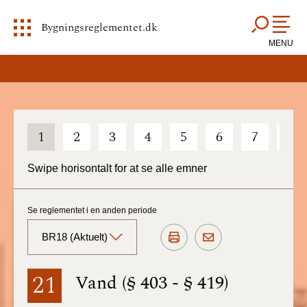
Bygningsreglementet.dk
MENU
1
2
3
4
5
6
7
8
Swipe horisontalt for at se alle emner
Se reglementet i en anden periode
BR18 (Aktuelt)
BR18 (Aktuelt)
21
Vand (§ 403 - § 419)