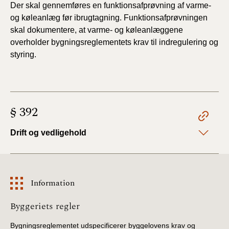
Der skal gennemføres en funktionsafprøvning af
varme-
2019)
og køleanlæg før ibrugtagning. Funktionsafprøvningen
skal dokumentere, at varme- og køleanlæggene
BR18 (1/1-4/7 2019)
overholder bygningsreglementets krav til indregulering og
styring.
BR18 (1/7-31/12
2018)
BR18 (1/1-30/6
2018)
§ 392
BR15 (2015-2018)
Drift og vedligehold
Tidligere BR (1961-
2010)
Information
Information
Byggeriets regler
Bygningsreglementet udspecificerer byggelovens krav og