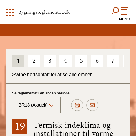
Bygningsreglementet.dk
MENU
1
2
3
4
5
6
7
8
Swipe horisontalt for at se alle emner
Se reglementet i en anden periode
BR18 (Aktuelt)
BR18 (Aktuelt)
19
Termisk indeklima og
installationer til varme-