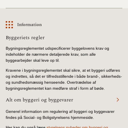
2019)
BR18 (1/1-4/7 2019)
Information
BR18 (1/7-31/12
Information
Byggeriets regler
2018)
Bygningsreglementet udspecificerer byggelovens krav og
BR18 (1/1-30/6
indeholder de nærmere detaljerede krav, som alle
2018)
byggearbejder skal leve op til.
Kravene i bygningsreglementet skal sikre, at et byggeri udføres
BR15 (2015-2018)
og indrettes, så det er tilfredsstillende i både brand-, sikkerheds-
og sundhedsmæssig henseende. Overtrædelse af
Tidligere BR (1961-
bygningsreglementet kan medføre straf i form af bøde.
2010)
Alt om byggeri og byggevarer
Generel information om regulering af byggeri og byggevarer
findes på Social- og Boligstyrelsens hjemmeside.
Her kan du også læse
styrelsens nyheder om byggeri og