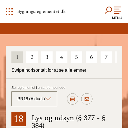
Bygningsreglementet.dk
MENU
1
2
3
4
5
6
7
8
Swipe horisontalt for at se alle emner
Se reglementet i en anden periode
BR18 (Aktuelt)
BR18 (Aktuelt)
18
Lys og udsyn (§ 377 - §
384)