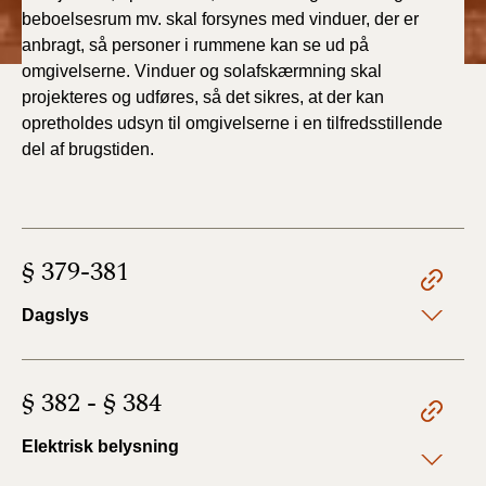
beboelsesrum mv. skal forsynes med vinduer, der er
anbragt, så personer i rummene kan se ud på
BR18 (1/1 - 30/6
2022)
omgivelserne. V
induer og solafskærmning skal
projekteres og udføres, så det sikres, at der kan
BR18 (29/6 - 31/12
opretholdes udsyn til omgivelserne i en tilfredsstillende
2021)
del af brugstiden.
BR18 (1/1-29/6
2021)
§ 379-381
BR18 (1/7-31/12
2020)
Dagslys
BR18 (10/3-30/6
2020)
§ 382 - § 384
BR18 (1/1-9/3 2020)
Elektrisk belysning
BR18 (4/7-31/12