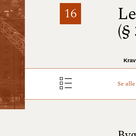
Le
16
(§
Krav
Se all
Byg