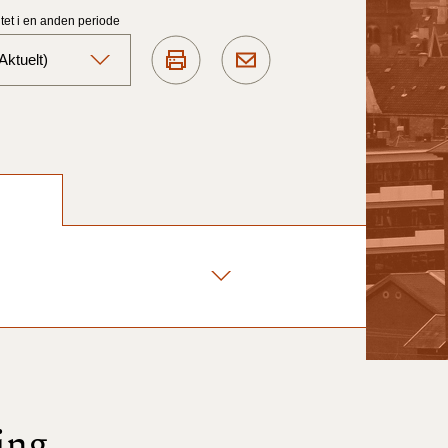
et i en anden periode
ktuelt)
Aktuelt)
1/7-31/12
1/1-30/6 2025)
1/7- 31/12
1/1- 30/06
1/1- 31/12
ing