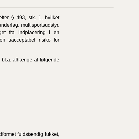
ter § 493, stk. 1, hvilket
nderlag, multisportsudstyr,
get fra indplacering i en
en uacceptabel risiko for
 bl.a. afhænge af følgende
formet fuldstændig lukket,