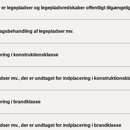
2020)
 er legepladser og legepladsredskaber offentligt tilgængeli
BR18 (
gsbehandling af legepladser mv.
BR18 (
2019)
ering i konstruktionsklasse
BR18 (
BR18 (
2018)
ser mv., der er undtaget for indplacering i konstruktionsk
BR18 (
ering i brandklasse
BR15 
Tidlig
ser mv., der er undtaget for indplacering i brandklasse
2010)