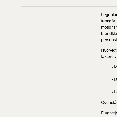
Legeplad
fremgår 
motions
brandkl
personsk
Hvorvid
faktorer:
• M
• D
• 
Ovenståe
Flugtvej