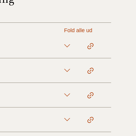
17/9 - 31/12
Fold alle ud
1/7 - 16/9
1/1 - 30/6
29/6 - 31/12
1/1-29/6 2021)
1/7-31/12
10/3-30/6