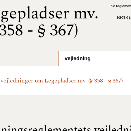
gepladser mv.
Se reglement
BR18 (A
 358 - § 367)
BR18 (
BR18 (
2025)
Vejledning
BR18 (
e vejledninger om Legepladser mv. (§ 358 - § 367)
BR18 (
2024)
BR18 (
2024)
BR18 (
ningsreglementets vejledn
2023)