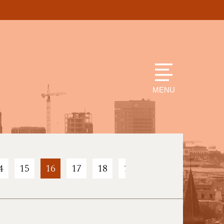
MENU
4
15
16
17
18
19
20
21
22