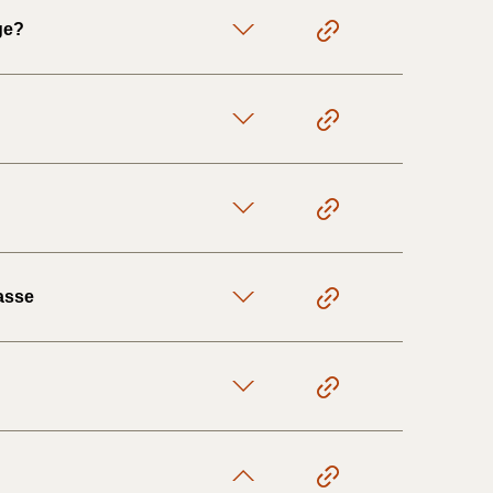
ge?
1/1-9/3 2020)
4/7-31/12
1/1-4/7 2019)
1/7-31/12
lasse
1/1-30/6 2018)
(2015-2018)
ere BR (1961-