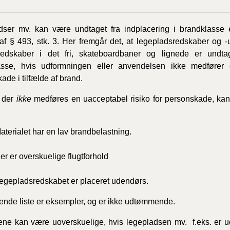
ser mv. kan være undtaget fra indplacering i brandklasse ef
af § 493, stk. 3. Her fremgår det, at legepladsredskaber og -u
redskaber i det fri, skateboardbaner og lignede er undta
asse, hvis udformningen eller anvendelsen ikke medfører 
ade i tilfælde af brand.
t der
ikke
medføres en uacceptabel risiko for personskade, kan
aterialet har en lav brandbelastning.
er er overskuelige flugtforhold
Legepladsredskabet er placeret udendørs.
nde liste er eksempler, og er ikke udtømmende.
ene kan være uoverskuelige, hvis legepladsen mv. f.eks. er ud