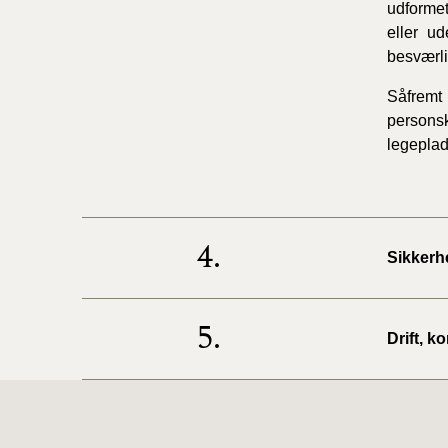
udformet
eller u
besværli
Såfremt 
personsk
legepla
4.
Sikkerh
5.
Drift, k