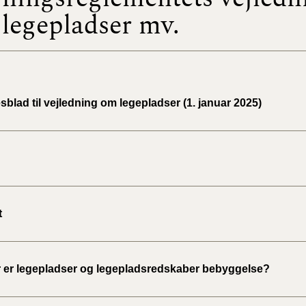
legepladser mv.
BR18 (
2022)
BR18 (
2022)
sblad til vejledning om legepladser (1. januar 2025)
BR18 (
2022)
BR18 (
2021)
t
BR18 (
BR18 (
 er legepladser og legepladsredskaber bebyggelse?
2020)
BR18 (