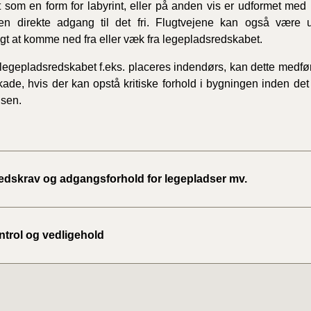
 som en form for labyrint, eller på anden vis er udformet med
den direkte adgang til det fri. Flugtvejene kan også være u
gt at komme ned fra eller væk fra legepladsredskabet.
legepladsredskabet f.eks. placeres indendørs, kan dette medfør
ade, hvis der kan opstå kritiske forhold i bygningen inden det e
dsen.
edskrav og adgangsforhold for legepladser mv.
ontrol og vedligehold