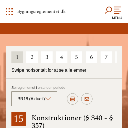
Bygningsreglementet.dk
MENU
1
2
3
4
5
6
7
8
Swipe horisontalt for at se alle emner
Se reglementet i en anden periode
BR18 (Aktuelt)
BR18 (Aktuelt)
15
Konstruktioner (§ 340 - §
357)