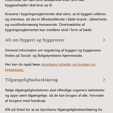
2019)
byggearbejder skal leve op til.
Kravene i bygningsreglementet skal sikre, at et byggeri udføres
BR18 (1/1-4/7 2019)
og indrettes, så det er tilfredsstillende i både brand-, sikkerheds-
og sundhedsmæssig henseende. Overtrædelse af
BR18 (1/7-31/12
bygningsreglementet kan medføre straf i form af bøde.
2018)
Alt om byggeri og byggevarer
BR18 (1/1-30/6
Generel information om regulering af byggeri og byggevarer
2018)
findes på Social- og Boligstyrelsens hjemmeside.
Her kan du også læse
styrelsens nyheder om byggeri og
BR15 (2015-2018)
byggevarer.
Tidligere BR (1961-
Tilgængelighedserklæring
2010)
Ifølge tilgængelighedsloven skal offentlige organers websteder
og apps være tilgængelige, så de kan bruges af alle, herunder
af borgere med handicap.
Klik på linket for at se styrelsens tilgængelighedserklæring for