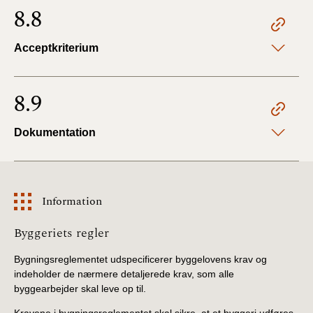
8.8
Acceptkriterium
8.9
Dokumentation
Information
Information
Byggeriets regler
Bygningsreglementet udspecificerer byggelovens krav og
indeholder de nærmere detaljerede krav, som alle
byggearbejder skal leve op til.
Kravene i bygningsreglementet skal sikre, at et byggeri udføres