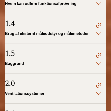
Hvem kan udføre funktionsafprøvning
2019)
BR18 (1/1-4/7 2019)
1.4
BR18 (1/7-31/12
Brug af eksternt måleudstyr og målemetoder
2018)
BR18 (1/1-30/6
1.5
2018)
Baggrund
BR15 (2015-2018)
Tidligere BR (1961-
2.0
2010)
Ventilationssystemer