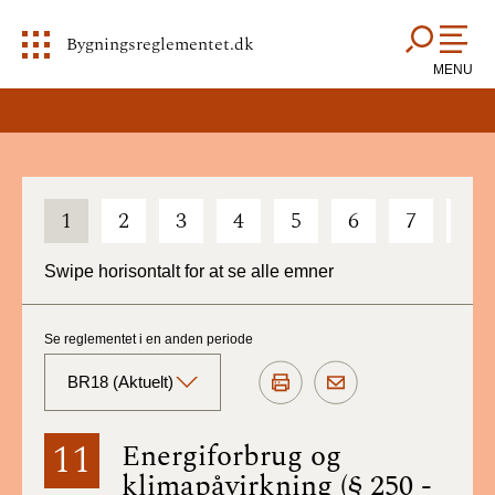
Bygningsreglementet.dk
MENU
1
2
3
4
5
6
7
8
Swipe horisontalt for at se alle emner
Se reglementet i en anden periode
BR18 (Aktuelt)
BR18 (Aktuelt)
11
Energiforbrug og
klimapåvirkning (§ 250 -