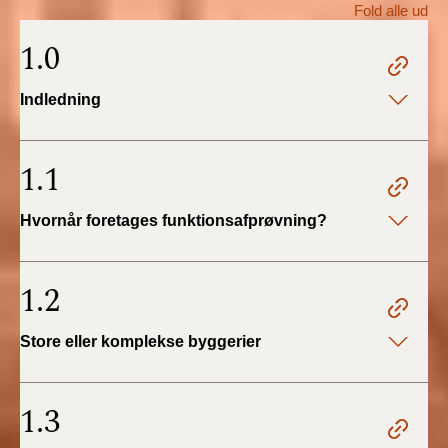
Fold alle ud
BR18 (1/1 - 30/6
1.0
2022)
Indledning
BR18 (29/6 - 31/12
2021)
1.1
BR18 (1/1-29/6
2021)
Hvornår foretages funktionsafprøvning?
BR18 (1/7-31/12
2020)
1.2
BR18 (10/3-30/6
Store eller komplekse byggerier
2020)
BR18 (1/1-9/3 2020)
1.3
BR18 (4/7-31/12