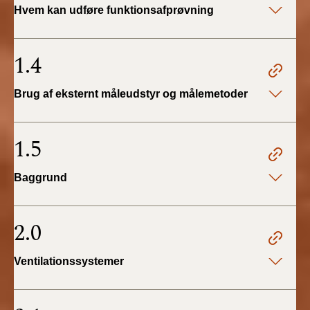
Hvem kan udføre funktionsafprøvning
2019)
BR18 (1/1-4/7 2019)
1.4
BR18 (1/7-31/12
Brug af eksternt måleudstyr og målemetoder
2018)
BR18 (1/1-30/6
1.5
2018)
Baggrund
BR15 (2015-2018)
Tidligere BR (1961-
2.0
2010)
Ventilationssystemer