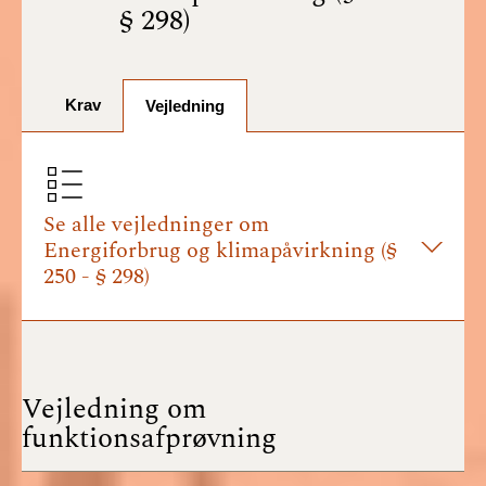
BR18 (1/7-31/12
§ 298)
2025)
BR18 (1/1-30/6
2025)
Krav
Vejledning
BR18 (1/7- 31/12
2024)
Se alle vejledninger om
BR18 (1/1- 30/06
Energiforbrug og klimapåvirkning (§
2024)
250 - § 298)
BR18 (1/1- 31/12
2023)
BR18 (17/9 - 31/12
Vejledning om
2022)
funktionsafprøvning
BR18 (1/7 - 16/9
2022)