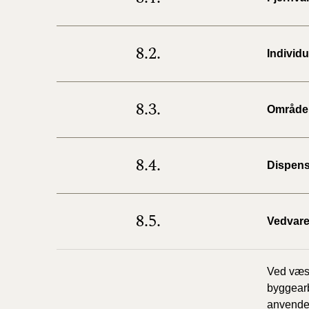
8.2.
Individ
8.3.
Områder
8.4.
Dispens
8.5.
Vedvare
Ved væse
byggearb
anvendel