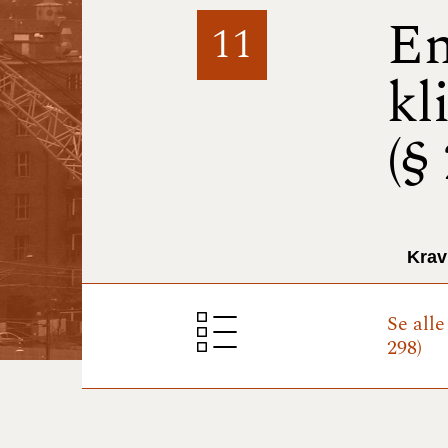
En
11
kl
(§
Krav
Se all
298)