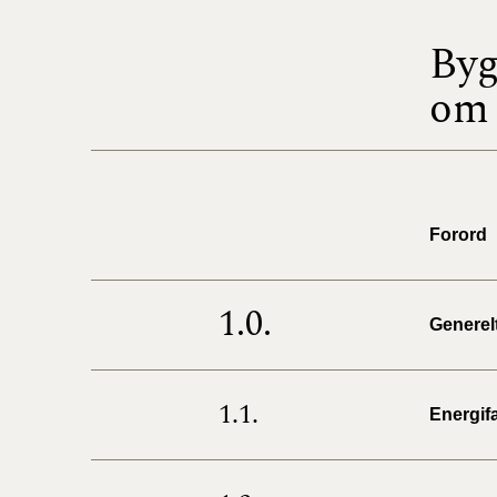
Byg
om 
Forord
1.0.
Generel
1.1.
Energif