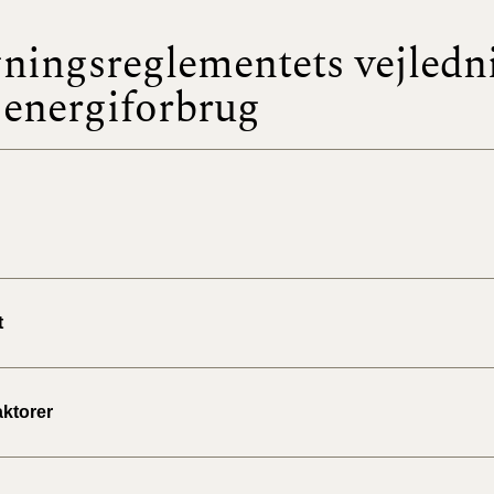
ningsreglementets vejledn
BR18 (
2022)
energiforbrug
BR18 (
2022)
BR18 (
2022)
BR18 (
2021)
t
BR18 (
aktorer
BR18 (
2020)
BR18 (