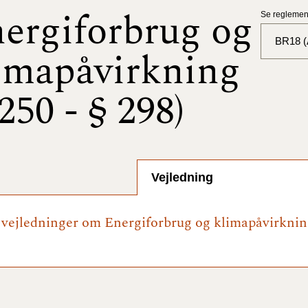
ergiforbrug og
Se reglement
BR18 (A
imapåvirkning
BR18 (
 250 - § 298)
BR18 (
2025)
BR18 (
Vejledning
BR18 (
2024)
e vejledninger om Energiforbrug og klimapåvirkning
BR18 (
2024)
BR18 (
2023)