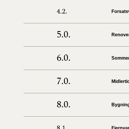
4.2.
Forsats
5.0.
Renover
6.0.
Sommerh
7.0.
Midlerti
8.0.
Bygnin
8.1.
Fjernva