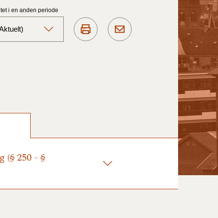
et i en anden periode
ktuelt)
Aktuelt)
1/7-31/12
1/1-30/6 2025)
1/7- 31/12
 (§ 250 - §
1/1- 30/06
1/1- 31/12