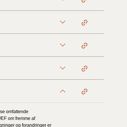
lse omfattende
8/EF om fremme af
ninger og forandringer er