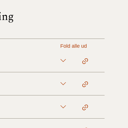
ing
17/9 - 31/12
1/7 - 16/9
Fold alle ud
1/1 - 30/6
29/6 - 31/12
1/1-29/6 2021)
1/7-31/12
10/3-30/6