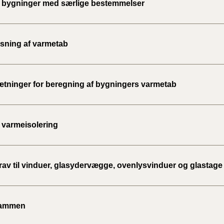
bygninger med særlige bestemmelser
2020)
BR18 (
ning af varmetab
BR18 (
2019)
tninger for beregning af bygningers varmetab
BR18 (
BR18 (
 varmeisolering
2018)
BR18 (
rav til vinduer, glasydervægge, ovenlysvinduer og glastage
BR15 
rammen
Tidlig
2010)