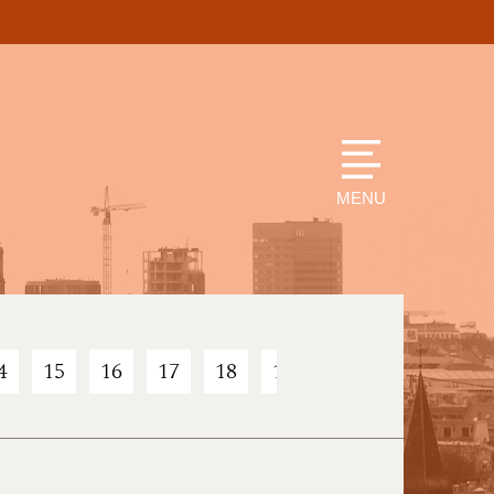
MENU
4
15
16
17
18
19
20
21
22