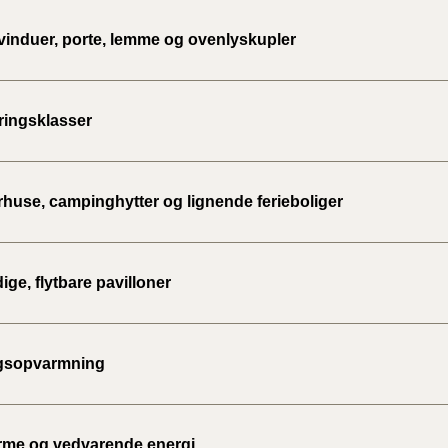
vinduer, porte, lemme og ovenlyskupler
ingsklasser
use, campinghytter og lignende ferieboliger
dige, flytbare pavilloner
gsopvarmning
rme og vedvarende energi