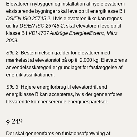
Elevatorer i nybyggeri og installation af nye elevatorer
i
eksisterende bygninger skal leve op til energiklasse B
i
DS/EN ISO 25745-2
. Hvis elevatoren ikke kan regnes
ud
fra
DS/EN ISO 25745-2
, skal elevatoren leve op til
klasse B
i
VDI 4707 Aufzüge Energieeffizienz, März
2009.
Stk. 2
. Bestemmelsen gælder for elevatorer med
mærkelast
af elevatorstol på op til 2.000 kg. Elevatorens
anvendelseskategori
er grundlaget for fastlæggelse af
energiklassifikationen.
Stk. 3
. Højere energiforbrug til elevatordrift end
energiklasse
B kan accepteres, hvis der gennemføres
tilsvarende
kompenserende energibesparelser.
§ 249
Der skal gennemføres en funktionsafprøvning af