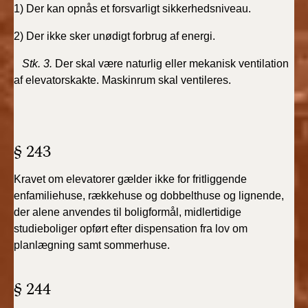
1) Der kan opnås et forsvarligt sikkerhedsniveau.
BR18 (1/1 - 30/6
2) Der ikke sker unødigt forbrug af energi.
2022)
Stk. 3.
Der skal være naturlig eller mekanisk ventilation
BR18 (29/6 - 31/12
af elevatorskakte. Maskinrum skal ventileres.
2021)
BR18 (1/1-29/6
2021)
§ 243
BR18 (1/7-31/12
Kravet om elevatorer gælder ikke for fritliggende
2020)
enfamiliehuse, rækkehuse og dobbelthuse og lignende,
der alene anvendes til boligformål, midlertidige
BR18 (10/3-30/6
studieboliger opført efter dispensation fra lov om
2020)
planlægning samt sommerhuse.
BR18 (1/1-9/3 2020)
§ 244
BR18 (4/7-31/12