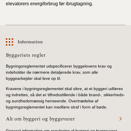
elevatorers energiforbrug før ibrugtagning.
Information
Information
Byggeriets regler
Bygningsreglementet udspecificerer byggelovens krav og
indeholder de nærmere detaljerede krav, som alle
byggearbejder skal leve op til.
Kravene i bygningsreglementet skal sikre, at et byggeri udføres
og indrettes, så det er tilfredsstillende i både brand-, sikkerheds-
og sundhedsmæssig henseende. Overtrædelse af
bygningsreglementet kan medføre straf i form af bøde.
Alt om byggeri og byggevarer
Generel information om regulering af byggeri og byggevarer