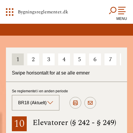
Bygningsreglementet.dk
MENU
1
2
3
4
5
6
7
8
Swipe horisontalt for at se alle emner
Se reglementet i en anden periode
BR18 (Aktuelt)
BR18 (Aktuelt)
10
Elevatorer (§ 242 - § 249)