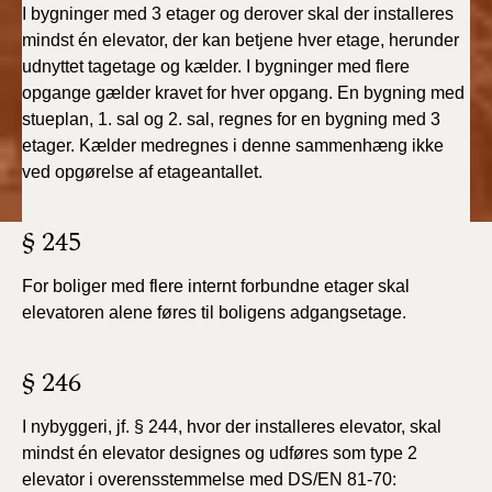
I bygninger med 3 etager og derover skal der installeres
2019)
mindst én elevator, der kan betjene hver etage, herunder
udnyttet tagetage og kælder. I bygninger med flere
BR18 (1/1-4/7 2019)
opgange gælder kravet for hver opgang. En bygning med
stueplan, 1. sal og 2. sal, regnes for en bygning med 3
BR18 (1/7-31/12
etager. Kælder medregnes i denne sammenhæng ikke
2018)
ved opgørelse af etageantallet.
BR18 (1/1-30/6
2018)
§ 245
BR15 (2015-2018)
For boliger med flere internt forbundne etager skal
elevatoren alene føres til boligens adgangsetage.
Tidligere BR (1961-
2010)
§ 246
I nybyggeri, jf. § 244, hvor der installeres elevator, skal
mindst én elevator designes og udføres som type 2
elevator i overensstemmelse med DS/EN 81-70: