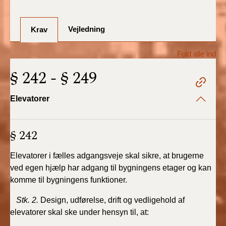
BR18 (1/7-31/12
2025)
Vejledning
Krav
BR18 (1/1-30/6
2025)
Fold alle ind
§ 242 - § 249
BR18 (1/7- 31/12
2024)
Elevatorer
BR18 (1/1- 30/06
2024)
§ 242
BR18 (1/1- 31/12
2023)
Elevatorer i fælles adgangsveje skal sikre, at brugerne
ved egen hjælp har adgang til bygningens etager og kan
BR18 (17/9 - 31/12
komme til bygningens funktioner.
2022)
Stk. 2.
Design, udførelse, drift og vedligehold af
elevatorer skal ske under hensyn til, at:
BR18 (1/7 - 16/9
2022)