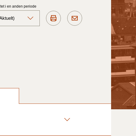
et i en anden periode
ktuelt)
Aktuelt)
1/7-31/12
1/1-30/6 2025)
1/7- 31/12
1/1- 30/06
1/1- 31/12