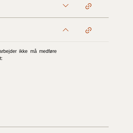
earbejder ikke må medføre
t: