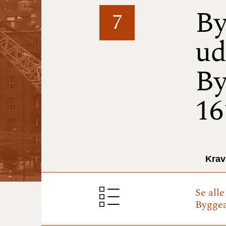
By
7
ud
By
16
Krav
Se all
Byggear