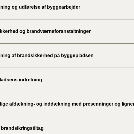
2020)
ning og udførelse af byggearbejder
BR18 (
kkerhed og brandværnsforanstaltninger
BR18 (
2019)
ning af brandsikkerhed på byggepladsen
BR18 (
BR18 (
2018)
adsens indretning
BR18 (
idige afdækning- og inddækning med presenninger og lign
BR15 
Tidlig
 brandsikringstiltag
2010)