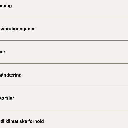
mning
 vibrationsgener
ner
håndtering
kørsler
il klimatiske forhold