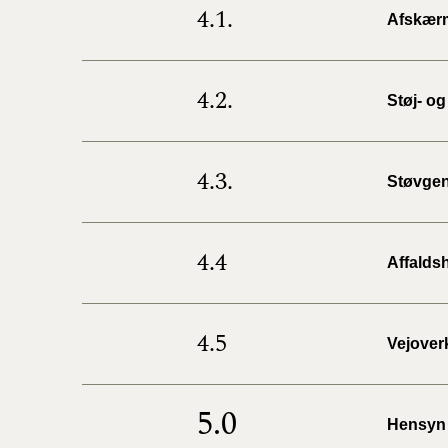
4.1.
Afskær
4.2.
Støj- og
4.3.
Støvge
4.4
Affalds
4.5
Vejover
5.0
Hensyn t