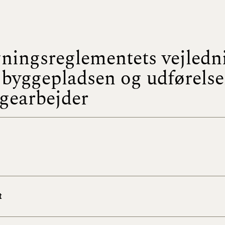
BR18 (
2022)
ningsreglementets vejledn
BR18 (
2022)
byggepladsen og udførelse
gearbejder
BR18 (
2022)
BR18 (
2021)
BR18 (
BR18 (
t
2020)
BR18 (