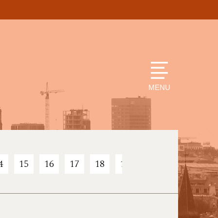
MENU
4
15
16
17
18
19
20
21
22