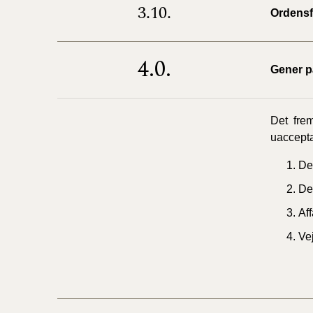
3.10.
Ordensf
4.0.
Gener p
Det fre
uaccepta
Der
De
Af
Vej