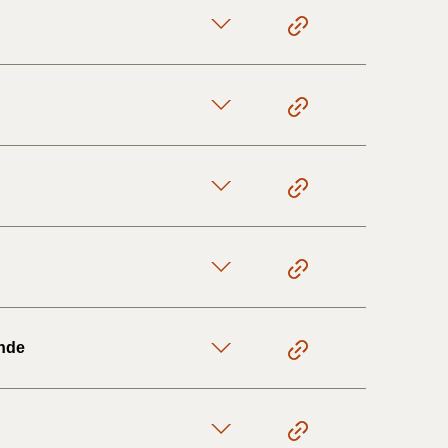
1/1-9/3 2020)
4/7-31/12
1/1-4/7 2019)
1/7-31/12
1/1-30/6 2018)
ende
(2015-2018)
ere BR (1961-