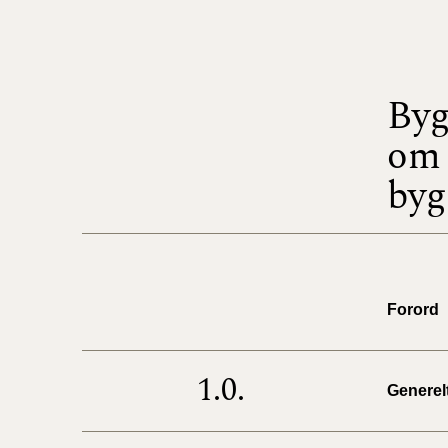
Byg
om 
byg
Forord
1.0.
Generel