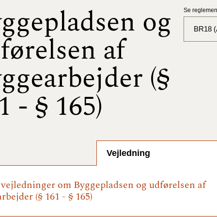
ggepladsen og
Se reglement
BR18 (A
førelsen af
BR18 (
ggearbejder (§
BR18 (
2025)
1 - § 165)
BR18 (
BR18 (
2024)
Vejledning
BR18 (
2024)
e vejledninger om Byggepladsen og udførelsen af
bejder (§ 161 - § 165)
BR18 (
2023)