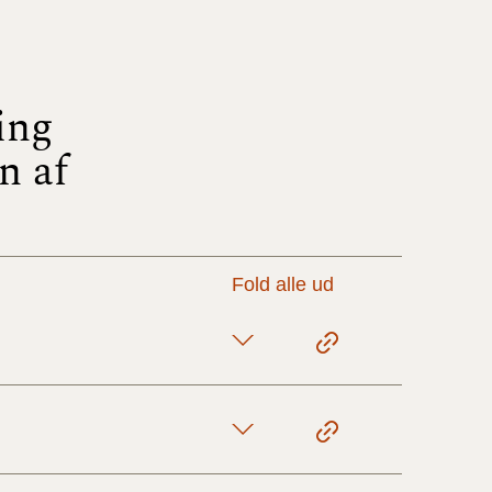
17/9 - 31/12
ing
1/7 - 16/9
n af
1/1 - 30/6
29/6 - 31/12
Fold alle ud
1/1-29/6 2021)
1/7-31/12
10/3-30/6