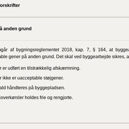
orskrifter
å anden grund
mgår af bygningsreglementet 2018, kap. 7, § 164, at bygg
ble gener på anden grund. Det skal ved byggearbejde sikres, a
 er udført en tilstrækkelig afskærmning.
r ikke er uacceptable støjgener.
fald håndteres på byggepladsen.
overkørsler holdes frie og rengjorte.