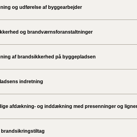
2020)
ning og udførelse af byggearbejder
BR18 (
kkerhed og brandværnsforanstaltninger
BR18 (
2019)
ning af brandsikkerhed på byggepladsen
BR18 (
BR18 (
2018)
adsens indretning
BR18 (
idige afdækning- og inddækning med presenninger og lign
BR15 
Tidlig
 brandsikringstiltag
2010)