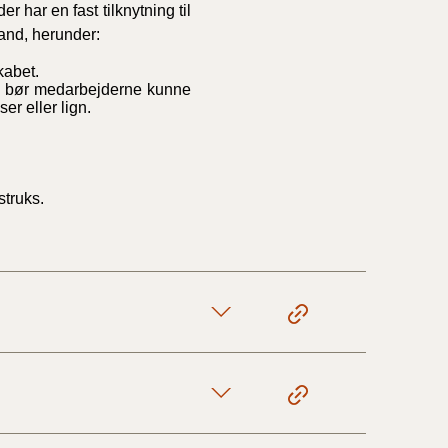
r har en fast tilknytning til
rand, herunder:
kabet.
sse bør medarbejderne kunne
r eller lign.
truks.