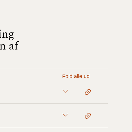
17/9 - 31/12
ing
1/7 - 16/9
n af
1/1 - 30/6
29/6 - 31/12
Fold alle ud
1/1-29/6 2021)
1/7-31/12
10/3-30/6