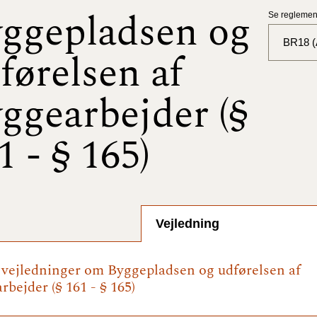
ggepladsen og
Se reglement
BR18 (A
førelsen af
BR18 (
ggearbejder (§
BR18 (
2025)
1 - § 165)
BR18 (
BR18 (
2024)
Vejledning
BR18 (
2024)
e vejledninger om Byggepladsen og udførelsen af
bejder (§ 161 - § 165)
BR18 (
2023)