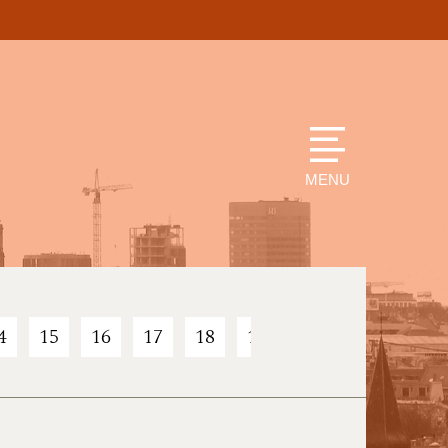
MENU
4
15
16
17
18
19
20
21
22