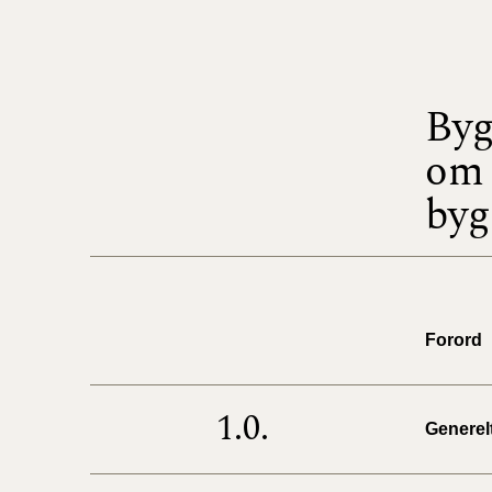
Byg
om 
byg
Forord
1.0.
Generel