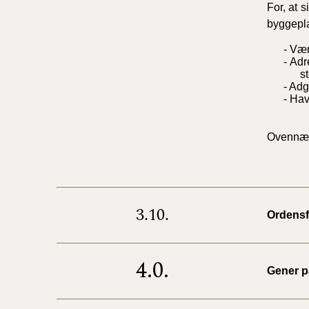
For, at s
byggepla
- Vær
- Adr
s
- Ad
- Hav
Ovennævn
3.10.
Ordensf
4.0.
Gener p