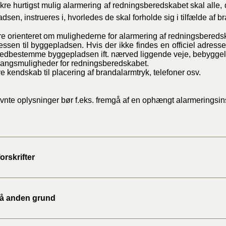
ikre hurtigst mulig alarmering af redningsberedskabet skal alle, de
dsen, instrueres i, hvorledes de skal forholde sig i tilfælde af b
e orienteret om mulighederne for alarmering af redningsbereds
essen til byggepladsen. Hvis der ikke findes en officiel adre
tedbestemme byggepladsen ift. nærved liggende veje, bebyggelse
gangsmuligheder for redningsberedskabet.
e kendskab til placering af brandalarmtryk, telefoner osv.
te oplysninger bør f.eks. fremgå af en ophængt alarmeringsins
orskrifter
å anden grund