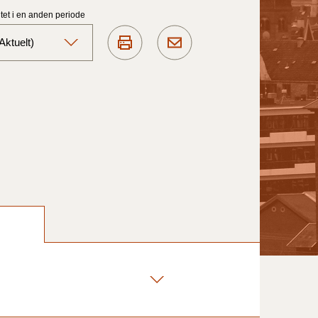
et i en anden periode
ktuelt)
Aktuelt)
1/7-31/12
1/1-30/6 2025)
1/7- 31/12
1/1- 30/06
1/1- 31/12