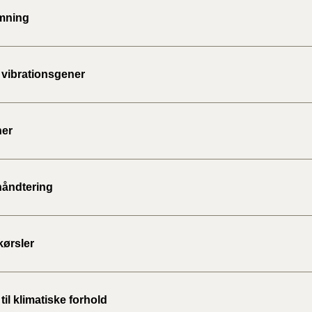
mning
 vibrationsgener
ner
håndtering
kørsler
il klimatiske forhold