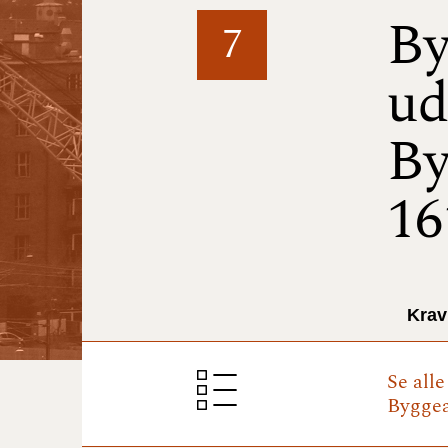
By
7
ud
By
16
Krav
Se all
Byggear