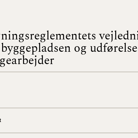
BR18 (
2022)
ningsreglementets vejledn
BR18 (
2022)
byggepladsen og udførelse
gearbejder
BR18 (
2022)
BR18 (
2021)
BR18 (
BR18 (
t
2020)
BR18 (