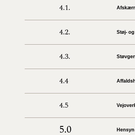
4.1.
Afskær
4.2.
Støj- og
4.3.
Støvge
4.4
Affalds
4.5
Vejover
5.0
Hensyn t