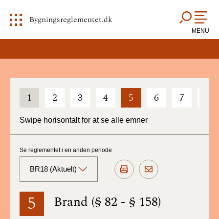
Bygningsreglementet.dk
MENU
1
2
3
4
5
6
7
8
Swipe horisontalt for at se alle emner
Se reglementet i en anden periode
BR18 (Aktuelt)
BR18 (Aktuelt)
5
Brand (§ 82 - § 158)