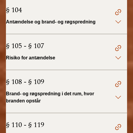
2019)
§ 104
BR18 (1/1-4/7 2019)
Antændelse og brand- og røgspredning
BR18 (1/7-31/12
2018)
§ 105 - § 107
BR18 (1/1-30/6
Risiko for antændelse
2018)
BR15 (2015-2018)
§ 108 - § 109
Tidligere BR (1961-
Brand- og røgspredning i det rum, hvor
2010)
branden opstår
§ 110 - § 119