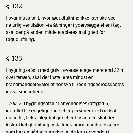
§ 132
I bygningsafsnit, hvor røgudluftning ikke kan ske ved
naturlig ventilation via åbninger i ydervægge eller i tag,
skal der på anden måde etableres mulighed for
røgudluftning.
§ 133
I bygningsafsnit med gulv i øverste etage mere end 22 m
over terræn, skal der installeres mindst en
brandmandselevator af hensyn til redningsberedskabets
indsatsmuligheder.
Stk. 2.
I bygningsafsnit i anvendelseskategori 6,
indrettet til sengeliggende eller personer med nedsat
mobilitet, f.eks. plejeboliger eller hospitaler, skal der i
tilstrækkeligt omfang installeres brandmandselevatorer,
som har en sådan størrelse, at de kan anvendes til