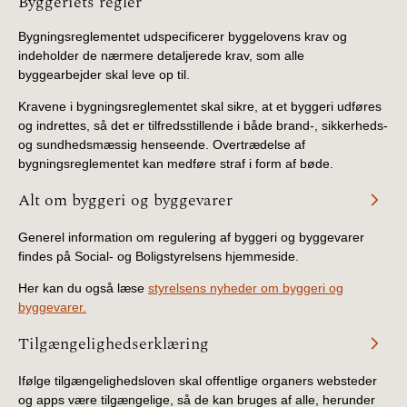
Information
Byggeriets regler
Bygningsreglementet udspecificerer byggelovens krav og
indeholder de nærmere detaljerede krav, som alle
byggearbejder skal leve op til.
Kravene i bygningsreglementet skal sikre, at et byggeri udføres
og indrettes, så det er tilfredsstillende i både brand-, sikkerheds-
og sundhedsmæssig henseende. Overtrædelse af
bygningsreglementet kan medføre straf i form af bøde.
Alt om byggeri og byggevarer
Generel information om regulering af byggeri og byggevarer
findes på Social- og Boligstyrelsens hjemmeside.
Her kan du også læse
styrelsens nyheder om byggeri og
byggevarer.
Tilgængelighedserklæring
Ifølge tilgængelighedsloven skal offentlige organers websteder
og apps være tilgængelige, så de kan bruges af alle, herunder